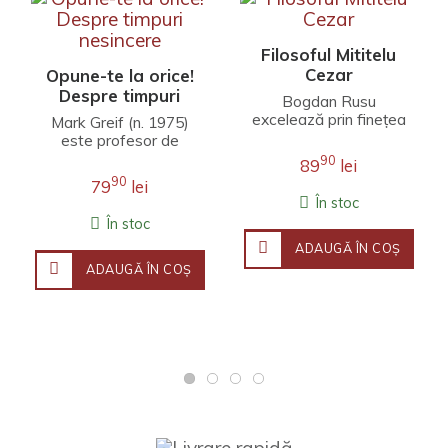
Filosoful Mititelu
Cezar
Opune-te la orice!
Despre timpuri
Bogdan Rusu
nesincere
excelează prin finețea
Mark Greif (n. 1975)
unei interpretări care
este profesor de
îmbină erudiția
literatură engleză la
90
89
lei
filosofică, investigația j..
Universitatea Stanford.
90
79
lei
Fineţea observaţ..
În stoc
În stoc
ADAUGĂ ÎN COŞ
ADAUGĂ ÎN COŞ