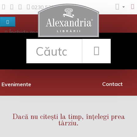
0230 530 342
Închide meniul
Despre noi
Shop
Rețea librării
Promoții
Contact
Evenimente
Dacă nu citești la timp, înțelegi prea
târziu.