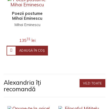
Poezii postume
Mihai Eminescu
Mihai Eminescu
31
135
lei
ADAUGĂ ÎN COŞ
Alexandria îți
VEZI TOATE
recomandă