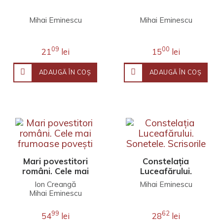
Mihai Eminescu
Mihai Eminescu
09
00
21
lei
15
lei
ADAUGĂ ÎN COŞ
ADAUGĂ ÎN COŞ
Mari povestitori
Constelaţia
români. Cele mai
Luceafărului.
frumoase povești
Sonetele.
Ion Creangă
Mihai Eminescu
Scrisorile
Mihai Eminescu
99
62
54
lei
28
lei