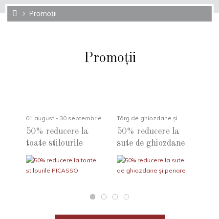
Promoții
Promoții
01 august - 30 septembrie
Târg de ghiozdane și
1 -
2026
penare deștepte
50% reducere la
50% reducere la
2 
toate stilourile
sute de ghiozdane
GR
PICASSO
și penare
de 
gr