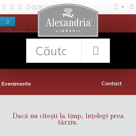
0230 530 342
Închide meniul
Despre noi
Shop
Rețea librării
Promoții
Contact
Evenimente
Dacă nu citești la timp, înțelegi prea
târziu.