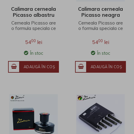
Calimara cerneala
Calimara cerneala
Picasso albastru
Picasso neagra
inchis 50 ml
50 ml
Cerneala Picasso are
Cerneala Picasso are
o formula speciala ce
o formula speciala ce
asigura performanta
asigura performanta
si o experienta
si o experienta
00
00
54
lei
54
lei
optima de scriere.
optima de scriere.
To..
To..
În stoc
În stoc
ADAUGĂ ÎN COŞ
ADAUGĂ ÎN COŞ