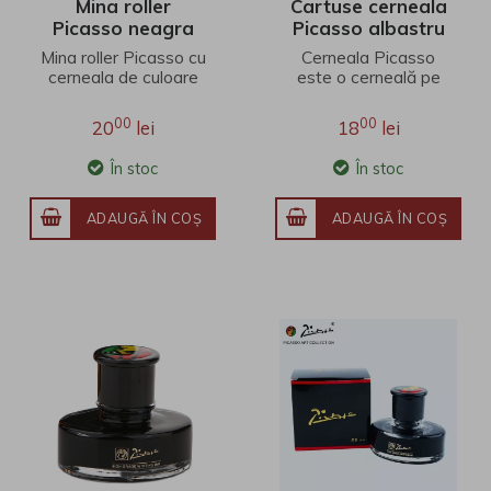
Mina roller
Cartuse cerneala
Picasso neagra
Picasso albastru
inchis - set 5
Mina roller Picasso cu
Cerneala Picasso
cerneala de culoare
este o cerneală pe
neagra. Varf cu bila
bază de apă,
realizat in Elvetia, din
perfectă pentru orice
00
00
20
lei
18
lei
carbura tun..
marcă de stilou. Este
complet..
În stoc
În stoc
ADAUGĂ ÎN COŞ
ADAUGĂ ÎN COŞ