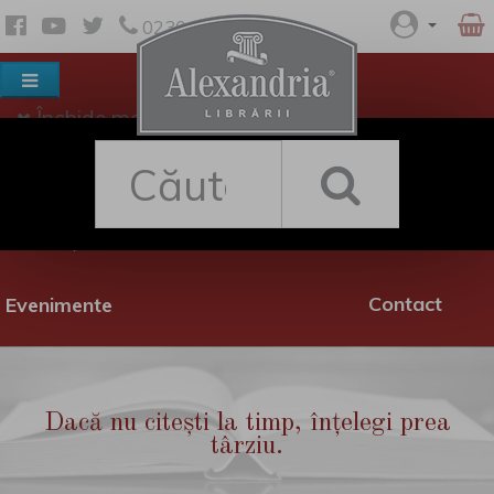
0230 530 342
Închide meniul
Despre noi
Shop
Rețea librării
Promoții
Contact
Evenimente
Dacă nu citești la timp, înțelegi prea
târziu.