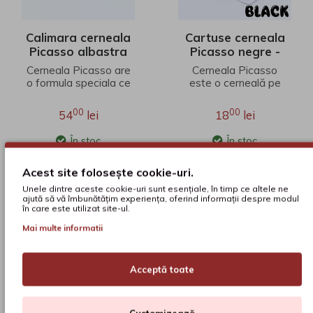
Calimara cerneala
Cartuse cerneala
Picasso albastra
Picasso negre -
50 ml
set 5
Cerneala Picasso are
Cerneala Picasso
o formula speciala ce
este o cerneală pe
asigura performanta
bază de apă,
si o experienta
perfectă pentru orice
00
00
54
lei
18
lei
optima de scriere.
marcă de stilou. Este
To..
complet..
În stoc
În stoc
Acest site folosește cookie-uri.
ADAUGĂ ÎN COŞ
ADAUGĂ ÎN COŞ
Unele dintre aceste cookie-uri sunt esențiale, în timp ce altele ne
ajută să vă îmbunătățim experiența, oferind informații despre modul
în care este utilizat site-ul.
Mai multe informatii
Acceptă toate