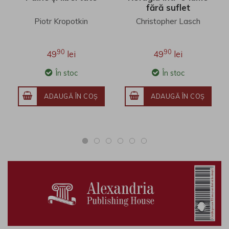
fără suflet
Piotr Kropotkin
Christopher Lasch
90
90
49
lei
49
lei
În stoc
În stoc
ADAUGĂ ÎN COŞ
ADAUGĂ ÎN COŞ