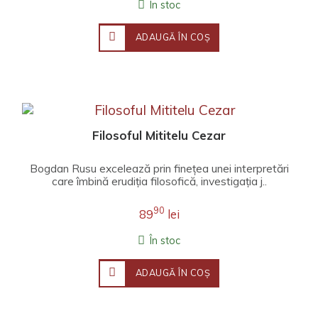
În stoc
ADAUGĂ ÎN COŞ
Filosoful Mititelu Cezar
Bogdan Rusu excelează prin finețea unei interpretări
care îmbină erudiția filosofică, investigația j..
90
89
lei
În stoc
ADAUGĂ ÎN COŞ