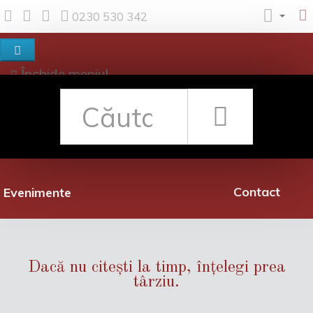
0230 530 342
Închide meniul
Despre noi
Shop
Rețea librării
Promoții
Contact
Evenimente
Dacă nu citești la timp, înțelegi prea
târziu.