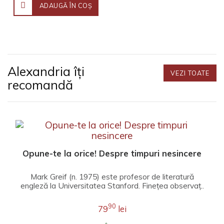
ADAUGĂ ÎN COŞ
Alexandria îți
VEZI TOATE
recomandă
Opune-te la orice! Despre timpuri nesincere
Mark Greif (n. 1975) este profesor de literatură
engleză la Universitatea Stanford. Fineţea observaţ..
90
79
lei