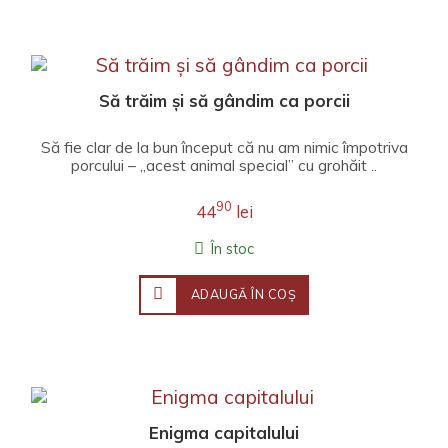
Să trăim și să gândim ca porcii
Să fie clar de la bun început că nu am nimic împotriva
porcului – „acest animal special” cu grohăit ..
90
44
lei
În stoc
ADAUGĂ ÎN COŞ
Enigma capitalului