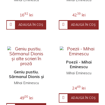
92
39
16
lei
42
lei
ADAUGĂ ÎN COŞ
ADAUGĂ ÎN COŞ
Poezii - Mihai
Eminescu
Geniu pustiu.
Mihai Eminescu
Sărmanul Dionis și
alte scrieri în
Mihai Eminescu
proză
49
24
lei
00
49
lei
ADAUGĂ ÎN COŞ