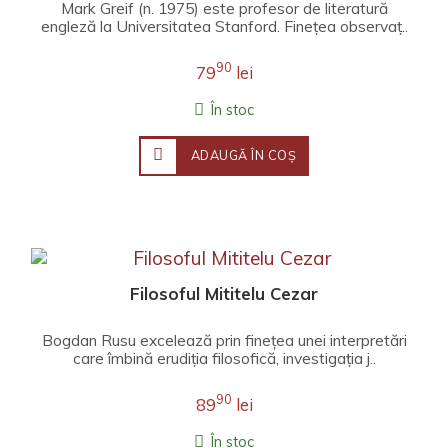
Mark Greif (n. 1975) este profesor de literatură
engleză la Universitatea Stanford. Fineţea observaţ..
90
79
lei
În stoc
ADAUGĂ ÎN COŞ
Filosoful Mititelu Cezar
Bogdan Rusu excelează prin finețea unei interpretări
care îmbină erudiția filosofică, investigația j..
90
89
lei
În stoc