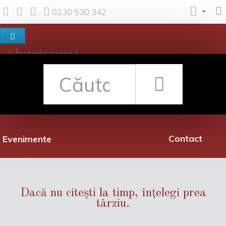
0230 530 342
Închide meniul
Despre noi
Shop
Rețea librării
Promoții
Contact
Evenimente
Dacă nu citești la timp, înțelegi prea
târziu.