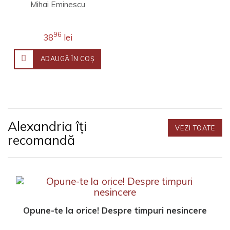
Mihai Eminescu
96
38
lei
ADAUGĂ ÎN COŞ
Alexandria îți
VEZI TOATE
recomandă
Opune-te la orice! Despre timpuri nesincere