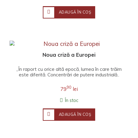
ADAUGĂ ÎN COŞ
Noua criză a Europei
„În raport cu orice altă epocă, lumea în care trăim
este diferită. Concentrări de putere industrială..
90
79
lei
În stoc
ADAUGĂ ÎN COŞ