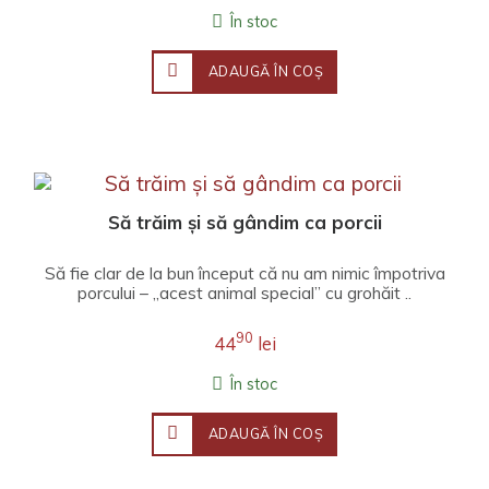
În stoc
ADAUGĂ ÎN COŞ
Să trăim și să gândim ca porcii
Să fie clar de la bun început că nu am nimic împotriva
porcului – „acest animal special” cu grohăit ..
90
44
lei
În stoc
ADAUGĂ ÎN COŞ