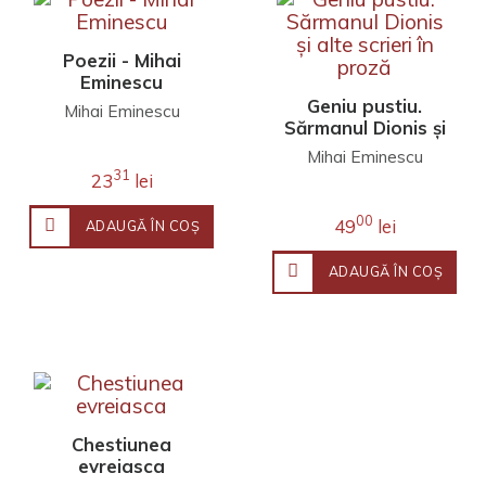
Poezii - Mihai
Eminescu
Geniu pustiu.
Mihai Eminescu
Sărmanul Dionis și
alte scrieri în
Mihai Eminescu
proză
31
23
lei
00
49
lei
ADAUGĂ ÎN COŞ
ADAUGĂ ÎN COŞ
Chestiunea
evreiasca