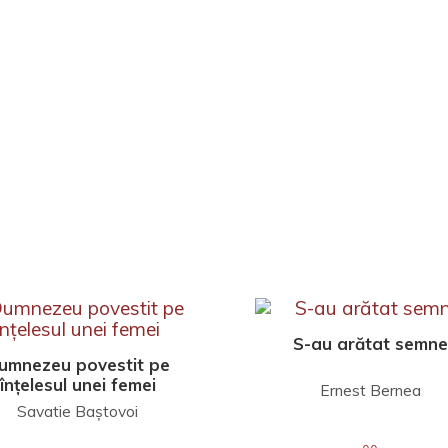
S-au arătat semne
umnezeu povestit pe
înțelesul unei femei
Ernest Bernea
Savatie Baștovoi