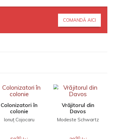
COMANDĂ AICI
Colonizatori în
Vrăjitorul din
Capita
colonie
Davos
seduc
Ionuţ Cojocaru
Modeste Schwartz
Michel C
90
90
9