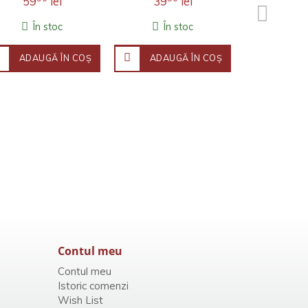
59
lei
39
lei
54
În stoc
În stoc
În 
ADAUGĂ ÎN COŞ
ADAUGĂ ÎN COŞ
ADAU
Contul meu
Contul meu
Istoric comenzi
Wish List