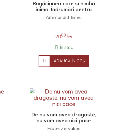
Rugăciunea care schimbă
inima. Îndrumări pentru
viața launtrică
Arhimandrit Irineu
00
20
lei
În stoc
ADAUGĂ ÎN COŞ
De nu vom avea dragoste,
nu vom avea nici pace
Filotei Zervakos