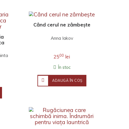
Când cerul ne zâmbește
ia
Anna Iakov
ca
r
inta
00
25
lei
ăpână
În stoc
ADAUGĂ ÎN COŞ