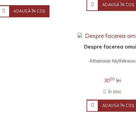
ADAUGĂ ÎN COŞ
ADAUGĂ ÎN COŞ
Despre facerea omul
Athanasie Mythilineos
00
30
lei
În stoc
ADAUGĂ ÎN COŞ