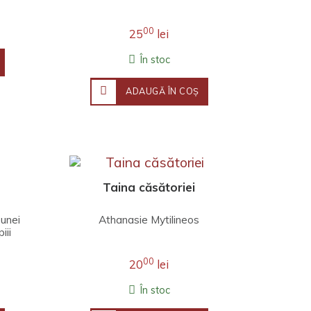
00
25
lei
În stoc
ADAUGĂ ÎN COŞ
Taina căsătoriei
unei
Athanasie Mytilineos
iii
aţi
00
20
lei
În stoc