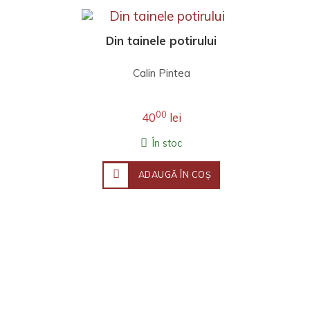
Din tainele potirului
Calin Pintea
00
40
lei
În stoc
ADAUGĂ ÎN COŞ