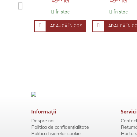
49
lei
49
lei
În stoc
În stoc
ADAUGĂ ÎN COŞ
ADAUGĂ ÎN C
Informaţii
Servici
Despre noi
Contac
Politica de confidențialitate
Returnă
Politica fișierelor cookie
Harta si