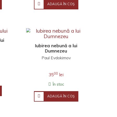
ADAUGĂ ÎN COŞ
ui
Iubirea nebună a lui
Dumnezeu
Paul Evdokimov
00
35
lei
În stoc
ADAUGĂ ÎN COŞ