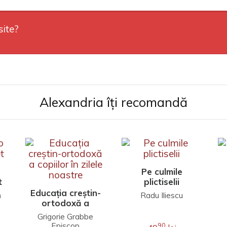
site?
Alexandria îți recomandă
Pe culmile
t
plictiselii
Educația creștin-
h
Radu Iliescu
ortodoxă a
copiilor în zilele
Grigorie Grabbe
noastre
Episcop
90