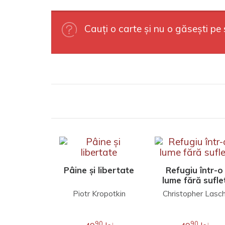
Cauți o carte și nu o găsești pe 
Pâine și libertate
Refugiu într-o
lume fără sufle
Piotr Kropotkin
Christopher Lasc
90
90