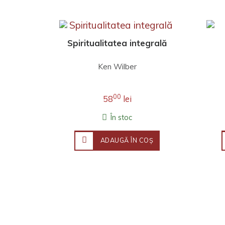
Spiritualitatea integrală
Ken Wilber
00
58
lei
În stoc
ADAUGĂ ÎN COŞ