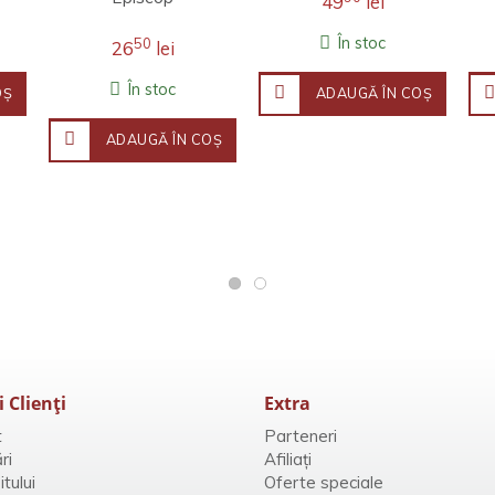
49
lei
În stoc
50
26
lei
În stoc
OŞ
ADAUGĂ ÎN COŞ
ADAUGĂ ÎN COŞ
i Clienţi
Extra
t
Parteneri
ri
Afiliaţi
tului
Oferte speciale