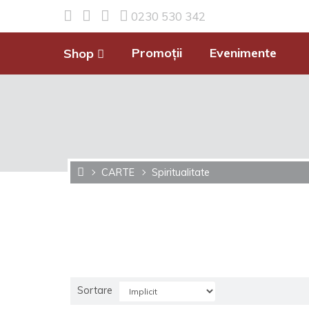
0230 530 342
Promoții
Evenimente
Shop
CARTE
Spiritualitate
Sortare