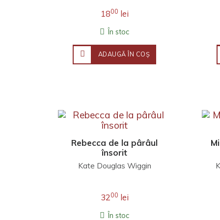
00
18
lei
În stoc
ADAUGĂ ÎN COŞ
Rebecca de la pârâul
Mi
însorit
Kate Douglas Wiggin
K
00
32
lei
În stoc