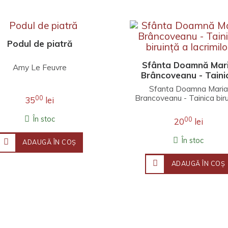
Podul de piatră
Sfânta Doamnă Mar
Amy Le Feuvre
Brâncoveanu - Taini
biruință a lacrimilo
Sfanta Doamna Maria
Brancoveanu - Tainica biru
00
35
lei
a lacrimilorPreablândă St
și dulcea mea Mamă..
În stoc
00
20
lei
În stoc
ADAUGĂ ÎN COŞ
ADAUGĂ ÎN COŞ