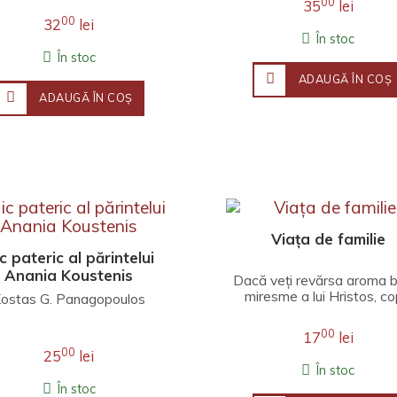
00
35
lei
00
32
lei
În stoc
În stoc
ADAUGĂ ÎN COŞ
ADAUGĂ ÎN COŞ
Viața de familie
c pateric al părintelui
Anania Koustenis
Dacă veţi revărsa aroma b
miresme a lui Hristos, co­p
ostas G. Panagopoulos
voştri vor fi bineînmiresm
înaintea ..
00
17
lei
00
25
lei
În stoc
În stoc