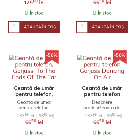
60
50
125
lei
66
lei
deschis cu inchidere
magneticaBuzunare..
În stoc
În stoc
ADAUGĂ ÎN COŞ
ADAUGĂ ÎN COŞ
-50%
-50%
Geantă de umăr
Geantă de umăr
pentru telefon,
pentru telefon
Gorjuss, To The
Gorjuss Dancing
Geanta de umar
Descriere
Ends Of The Ear
On Air
pentru telefon,
produsGeanta de
Gorjuss, To The Ends
umar pentru telefon
00
50
00
50
133
lei
(-66
lei)
133
lei
(-66
lei)
Of The Ear..
Gorjuss Dancing On
50
50
66
lei
66
lei
Air Dimensiuni
gentuta: 11.5 x 20.5..
În stoc
În stoc