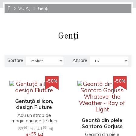
VOIAJ
Genți
Genți
Sortare
Afisare
-50%
-50%
Gentuță silicon,
design Fluture
Adu un strop de
Geantă din piele
magie oriunde te duci
cu aceste
Santoro Gorjuss
10
55
83
lei
(-41
lei)
incantatoare genti
Whatever the
Geantă din piele
55
41
lei