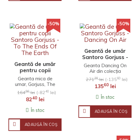
-50%
-50%
Geantă de umăr
Santoro Gorjuss -
Dancing On Air
Geantă de umăr
Geanta Dancing On
pentru copii
Air din colecția
Santoro Gorjuss -
Gorjuss de la Santorо
Geanta mica de
20
60
271
lei
(-135
lei)
este potrivită pentru
To The Ends Of
umar, Gorjuss, The
60
135
lei
viața de zi cu zi a f..
The Earth
Ends Of The Earth,
80
40
164
lei
(-82
lei)
25 cm..
În stoc
40
82
lei
În stoc
ADAUGĂ ÎN COŞ
ADAUGĂ ÎN COŞ