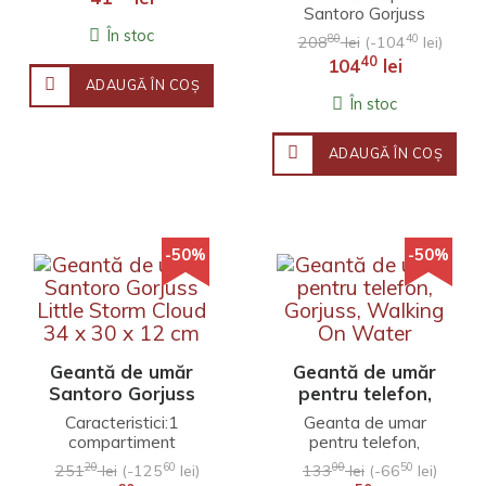
Butterfly. Cu o paleta
Weather - Ray of
Santoro Gorjuss
vesela de ..
Light
pentru domnișoare
În stoc
80
40
208
lei
(-104
lei)
mici, cu un singur
40
104
lei
compartiment,
ADAUGĂ ÎN COŞ
închidere cu fer..
În stoc
ADAUGĂ ÎN COŞ
-50%
-50%
Geantă de umăr
Geantă de umăr
Santoro Gorjuss
pentru telefon,
Little Storm Cloud
Gorjuss, Walking
Caracteristici:1
Geanta de umar
34 x 30 x 12 cm
On Water
compartiment
pentru telefon,
principal mare1
Gorjuss, Walking On
20
60
00
50
251
lei
(-125
lei)
133
lei
(-66
lei)
buzunar frontal
Water..