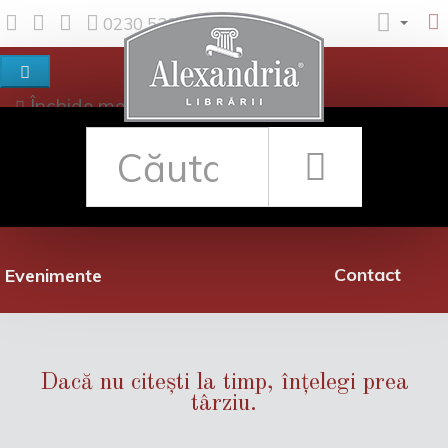
0230 530 342
Închide meniul
Despre noi
Shop
Rețea librării
Promoții
Contact
Evenimente
Dacă nu citești la timp, înțelegi prea
târziu.