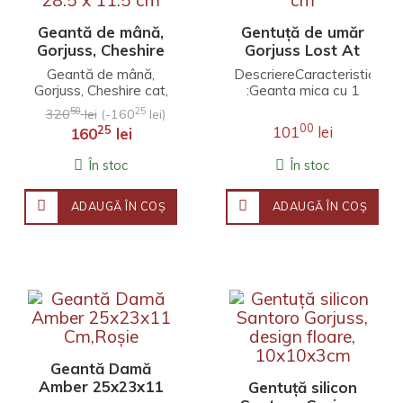
Geantă de mână,
Gentuță de umăr
Gorjuss, Cheshire
Gorjuss Lost At
cat, 30 x 28.5 x
Sea, 21x22x1 cm
Geantă de mână,
DescriereCaracteristici
11.5 cm
Gorjuss, Cheshire cat,
:Geanta mica cu 1
30 x 28.5 x 11.5 cm..
curea de umar
50
25
320
lei
(-160
lei)
reglabila.Dimensiuni
00
25
101
lei
160
lei
aproximative: 21 x 22
x..
În stoc
În stoc
ADAUGĂ ÎN COŞ
ADAUGĂ ÎN COŞ
Geantă Damă
Amber 25x23x11
Gentuță silicon