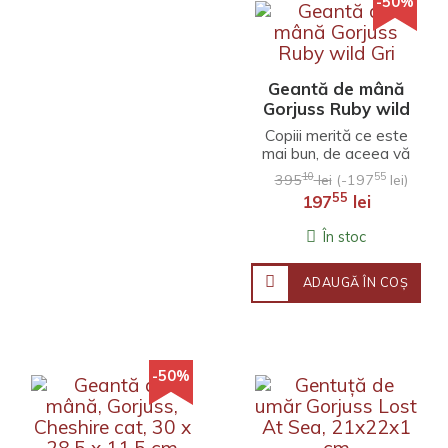
-50%
Geantă de mână
Gorjuss Ruby wild
Gri
Copiii merită ce este
mai bun, de aceea vă
prezentăm Geantă
10
55
395
lei
(-197
lei)
de mână Gorjuss
55
197
lei
Ruby wild Gri (28 x
22 x..
În stoc
ADAUGĂ ÎN COŞ
-50%