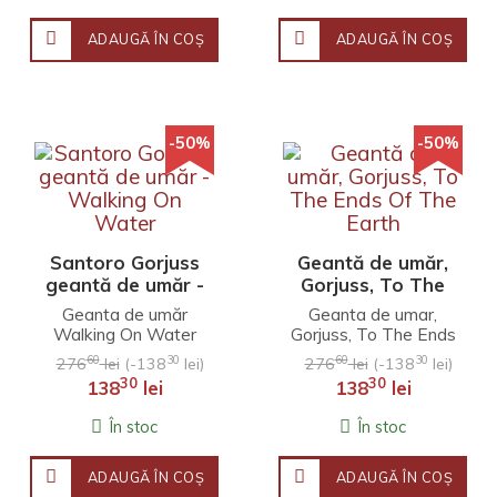
ADAUGĂ ÎN COŞ
ADAUGĂ ÎN COŞ
-50%
-50%
Santoro Gorjuss
Geantă de umăr,
geantă de umăr -
Gorjuss, To The
Walking On
Ends Of The
Geanta de umăr
Geanta de umar,
Water
Earth
Walking On Water
Gorjuss, To The Ends
din colecția Gorjuss
Of The Earth..
60
30
60
30
276
lei
(-138
lei)
276
lei
(-138
lei)
de la Santoro este
30
30
138
lei
138
lei
potrivită pentru viața
de zi..
În stoc
În stoc
ADAUGĂ ÎN COŞ
ADAUGĂ ÎN COŞ