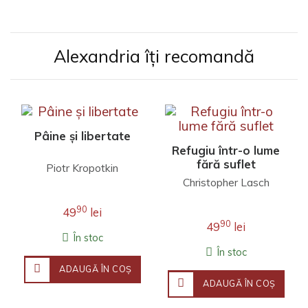
Alexandria îți recomandă
Pâine și libertate
Refugiu într-o lume
fără suflet
Piotr Kropotkin
Christopher Lasch
90
49
lei
90
49
lei
În stoc
În stoc
ADAUGĂ ÎN COŞ
ADAUGĂ ÎN COŞ