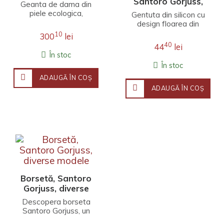
Cm,Roșie
Santoro Gorjuss,
Geanta de dama din
design floare,
piele ecologica,
Gentuta din silicon cu
10x10x3cm
material
design floarea din
impermeabilCaptusita
colectia Santoro
10
300
lei
in totalitateUn
Gorjuss este ideala
40
44
lei
compartiment princ..
pentru a pastra in si..
În stoc
În stoc
ADAUGĂ ÎN COŞ
ADAUGĂ ÎN COŞ
Borsetă, Santoro
Gorjuss, diverse
modele
Descopera borseta
Santoro Gorjuss, un
accesoriu chic si