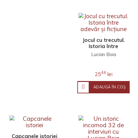
Jocul cu trecutul.
Istoria între
adevăr şi ficţiune
Lucian Boia
44
25
lei
ADAUGĂ ÎN COŞ
Capcanele istoriei