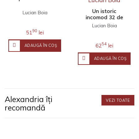
Un istoric
Lucian Boia
incomod 32 de
interviuri cu
Lucian Boia
Lucian Boia
90
51
lei
54
62
lei
ADAUGĂ ÎN COŞ
ADAUGĂ ÎN COŞ
Alexandria îți
VEZI TOATE
recomandă