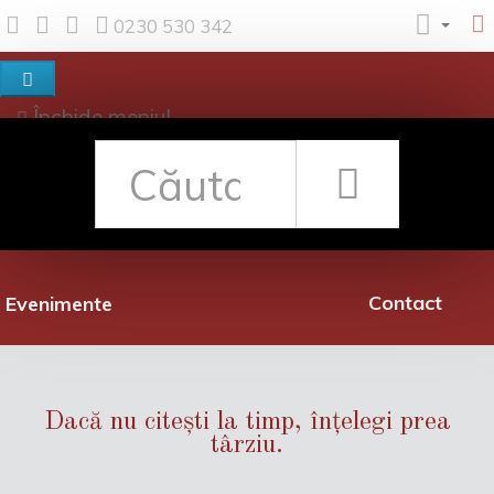
0230 530 342
Închide meniul
Despre noi
Shop
Rețea librării
Promoții
Contact
Evenimente
Dacă nu citești la timp, înțelegi prea
târziu.