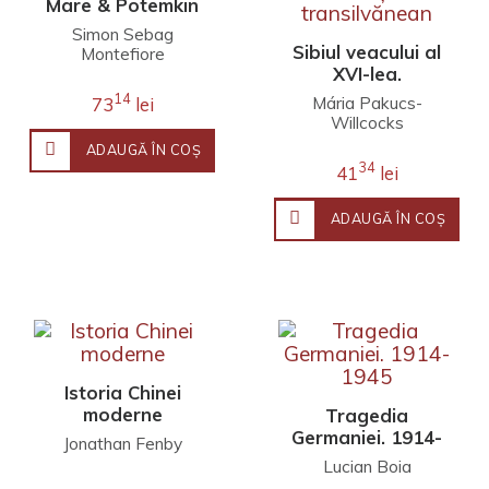
Mare & Potemkin
Simon Sebag
Sibiul veacului al
Montefiore
XVI-lea.
Rânduirea unui
14
Mária Pakucs-
73
lei
oraș
Willcocks
transilvănean
ADAUGĂ ÎN COŞ
34
41
lei
ADAUGĂ ÎN COŞ
Istoria Chinei
moderne
Tragedia
Germaniei. 1914-
Jonathan Fenby
1945
Lucian Boia