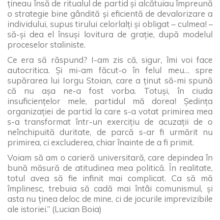
ţineau însă de ritualul de partid şi alcătuiau împreună
o strategie bine gândită şi eficientă de devalorizare a
individului, supus tirului celorlalţi şi obligat – culmea! –
să-şi dea el însuşi lovitura de graţie, după modelul
proceselor staliniste.
Ce era să răspund? I-am zis că, sigur, îmi voi face
autocritica. Şi mi-am făcut-o în felul meu… spre
supărarea lui Iorgu Stoian, care a ţinut să-mi spună
că nu aşa ne-a fost vorba. Totuşi, în ciuda
insuficienţelor mele, partidul mă dorea! Şedinţa
organizaţiei de partid la care s-a votat primirea mea
s-a transformat într-un exerciţiu de acuzaţii de o
neînchipuită duritate, de parcă s-ar fi urmărit nu
primirea, ci excluderea, chiar înainte de a fi primit.
Voiam să am o carieră universitară, care depindea în
bună măsură de atitudinea mea politică. În realitate,
totul avea să fie infinit mai complicat. Ca să mă
împlinesc, trebuia să cadă mai întâi comunismul, şi
asta nu ţinea deloc de mine, ci de jocurile imprevizibile
ale istoriei.” (Lucian Boia)