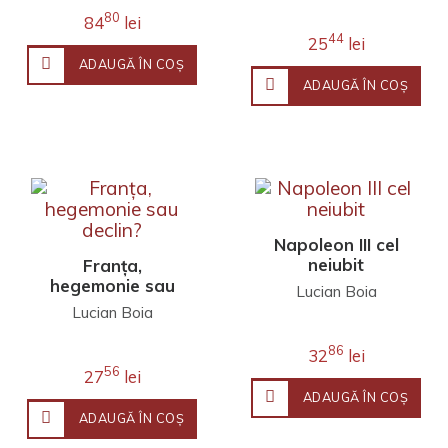
80
84
lei
44
25
lei
ADAUGĂ ÎN COŞ
ADAUGĂ ÎN COŞ
Napoleon III cel
neiubit
Franţa,
hegemonie sau
Lucian Boia
declin?
Lucian Boia
86
32
lei
56
27
lei
ADAUGĂ ÎN COŞ
ADAUGĂ ÎN COŞ