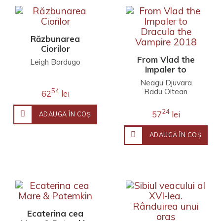
Răzbunarea
Ciorilor
From Vlad the
Leigh Bardugo
Impaler to
Dracula the
Neagu Djuvara
Vampire 2018
Radu Oltean
54
62
lei
24
57
lei
ADAUGĂ ÎN COŞ
ADAUGĂ ÎN COŞ
Ecaterina cea