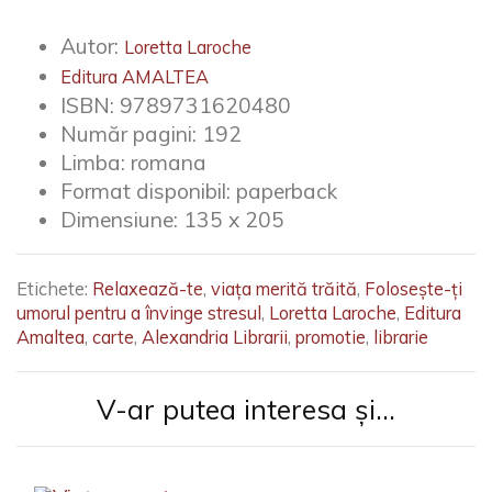
Autor:
Loretta Laroche
Editura AMALTEA
ISBN:
9789731620480
Număr pagini:
192
Limba:
romana
Format disponibil:
paperback
Dimensiune:
135 x 205
Etichete:
Relaxează-te
,
viața merită trăită
,
Folosește-ți
umorul pentru a învinge stresul
,
Loretta Laroche
,
Editura
Amaltea
,
carte
,
Alexandria Librarii
,
promotie
,
librarie
V-ar putea interesa și...