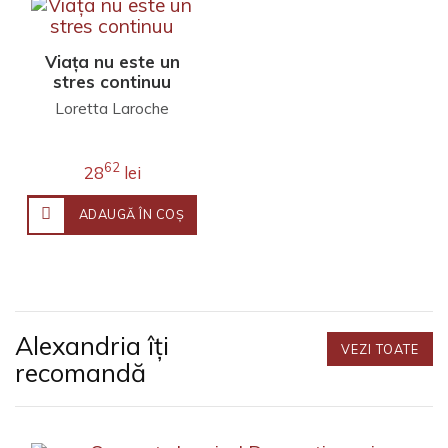
Viața nu este un
stres continuu
Loretta Laroche
62
28
lei
ADAUGĂ ÎN COŞ
Alexandria îți
VEZI TOATE
recomandă