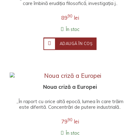
care îmbină erudiția filosofică, investigația j..
90
89
lei
În stoc
ADAUGĂ ÎN COŞ
Noua criză a Europei
„În raport cu orice altă epocă, lumea în care trăim
este diferită. Concentrări de putere industrială..
90
79
lei
În stoc