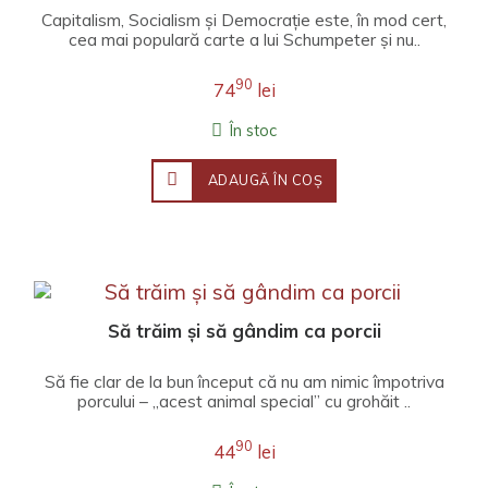
Capitalism, Socialism și Democrație este, în mod cert,
cea mai populară carte a lui Schumpeter și nu..
90
74
lei
În stoc
ADAUGĂ ÎN COŞ
Să trăim și să gândim ca porcii
Să fie clar de la bun început că nu am nimic împotriva
porcului – „acest animal special” cu grohăit ..
90
44
lei