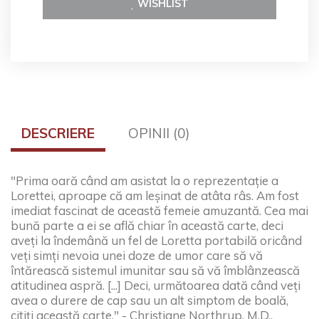
WISHLIST
DESCRIERE
OPINII (0)
"Prima oară când am asistat la o reprezentație a
Lorettei, aproape că am leșinat de atâta râs. Am fost
imediat fascinat de această femeie amuzantă. Cea mai
bună parte a ei se află chiar în această carte, deci
aveți la îndemână un fel de Loretta portabilă oricând
veți simți nevoia unei doze de umor care să vă
întărească sistemul imunitar sau să vă îmblânzească
atitudinea aspră. [...] Deci, următoarea dată când veți
avea o durere de cap sau un alt simptom de boală,
citiți această carte." - Christiane Northrup, M.D.,