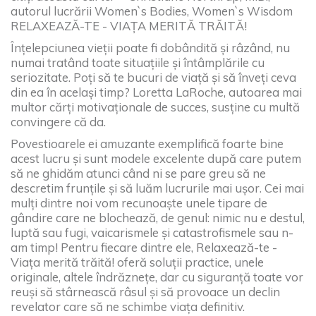
autorul lucrării Women`s Bodies, Women`s Wisdom
RELAXEAZĂ-TE - VIAȚA MERITĂ TRĂITĂ!
Înțelepciunea vieții poate fi dobândită și râzând, nu
numai tratând toate situațiile și întâmplările cu
seriozitate. Poți să te bucuri de viață și să înveți ceva
din ea în același timp? Loretta LaRoche, autoarea mai
multor cărți motivaționale de succes, susține cu multă
convingere că da.
Povestioarele ei amuzante exemplifică foarte bine
acest lucru și sunt modele excelente după care putem
să ne ghidăm atunci când ni se pare greu să ne
descretim frunțile și să luăm lucrurile mai ușor. Cei mai
mulți dintre noi vom recunoaște unele tipare de
gândire care ne blochează, de genul: nimic nu e destul,
luptă sau fugi, vaicarismele și catastrofismele sau n-
am timp! Pentru fiecare dintre ele, Relaxează-te -
Viața merită trăită! oferă soluții practice, unele
originale, altele îndrăznețe, dar cu siguranță toate vor
reuși să stârnească râsul și să provoace un declin
revelator care să ne schimbe viața definitiv.