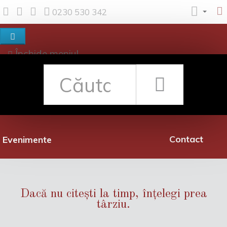
0230 530 342
Închide meniul
Despre noi
Shop
Rețea librării
Promoții
Contact
Evenimente
Dacă nu citești la timp, înțelegi prea
târziu.