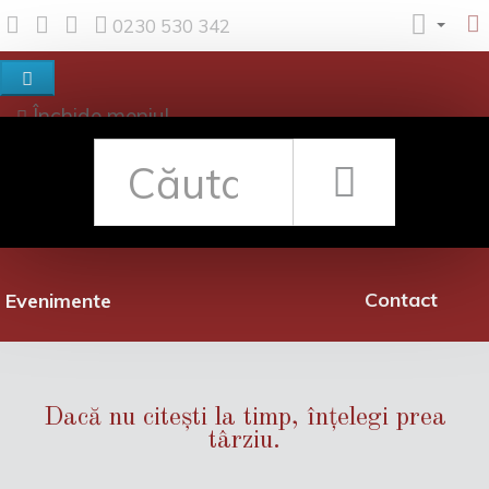
0230 530 342
Închide meniul
Despre noi
Shop
Rețea librării
Promoții
Contact
Evenimente
Dacă nu citești la timp, înțelegi prea
târziu.