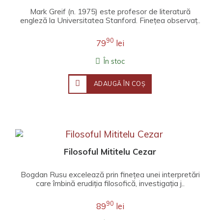
Mark Greif (n. 1975) este profesor de literatură
engleză la Universitatea Stanford. Fineţea observaţ..
90
79
lei
În stoc
ADAUGĂ ÎN COŞ
Filosoful Mititelu Cezar
Bogdan Rusu excelează prin finețea unei interpretări
care îmbină erudiția filosofică, investigația j..
90
89
lei