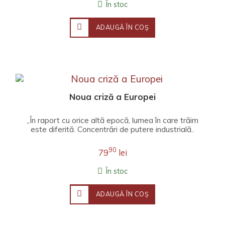
În stoc
ADAUGĂ ÎN COŞ
Noua criză a Europei
„În raport cu orice altă epocă, lumea în care trăim
este diferită. Concentrări de putere industrială..
90
79
lei
În stoc
ADAUGĂ ÎN COŞ