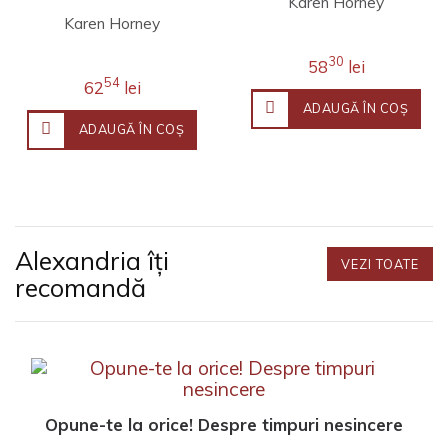
Karen Horney
Karen Horney
30
58
lei
54
62
lei
ADAUGĂ ÎN COŞ
ADAUGĂ ÎN COŞ
Alexandria îți
VEZI TOATE
recomandă
Opune-te la orice! Despre timpuri nesincere