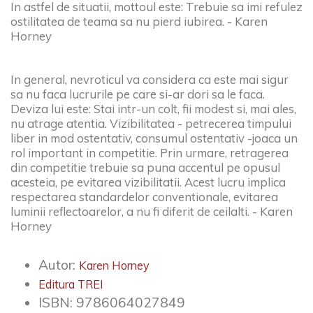
In astfel de situatii, mottoul este: Trebuie sa imi refulez
ostilitatea de teama sa nu pierd iubirea. - Karen
Horney
In general, nevroticul va considera ca este mai sigur
sa nu faca lucrurile pe care si-ar dori sa le faca.
Deviza lui este: Stai intr-un colt, fii modest si, mai ales,
nu atrage atentia. Vizibilitatea - petrecerea timpului
liber in mod ostentativ, consumul ostentativ -
joaca un
rol important in competitie. Prin urmare, retragerea
din competitie trebuie sa puna accentul pe opusul
acesteia, pe evitarea vizibilitatii. Acest lucru implica
respectarea standardelor conventionale, evitarea
luminii reflectoarelor, a nu fi diferit de ceilalti. - Karen
Horney
Autor:
Karen Horney
Editura TREI
ISBN:
9786064027849