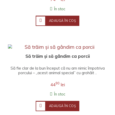
În stoc
ADAUGĂ ÎN COŞ
Să trăim și să gândim ca porcii
Să fie clar de la bun început că nu am nimic împotriva
porcului – „acest animal special” cu grohăit ..
90
44
lei
În stoc
ADAUGĂ ÎN COŞ