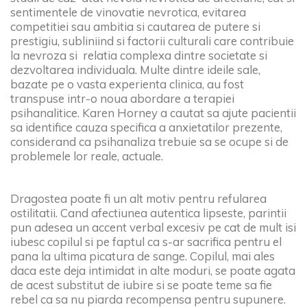
sentimentele de vinovatie nevrotica, evitarea
competitiei sau ambitia si cautarea de putere si
prestigiu, subliniind si factorii culturali care contribuie
la nevroza si relatia complexa dintre societate si
dezvoltarea individuala. Multe dintre ideile sale,
bazate pe o vasta experienta clinica, au fost
transpuse intr-o noua abordare a terapiei
psihanalitice. Karen Horney a cautat sa ajute pacientii
sa identifice cauza specifica a anxietatilor prezente,
considerand ca psihanaliza trebuie sa se ocupe si de
problemele lor reale, actuale.
Dragostea poate fi un alt motiv pentru refularea
ostilitatii. Cand afectiunea autentica lipseste, parintii
pun adesea un accent verbal excesiv pe cat de mult isi
iubesc copilul si pe faptul ca s-ar sacrifica pentru el
pana la ultima picatura de sange. Copilul, mai ales
daca este deja intimidat in alte moduri, se poate agata
de acest substitut de iubire si se poate teme sa fie
rebel ca sa nu piarda recompensa pentru supunere.