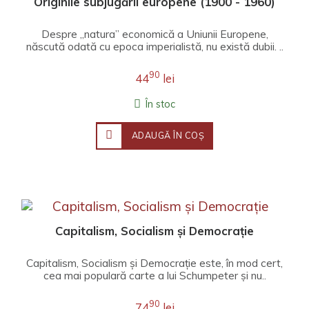
Originile subjugării europene (1900 - 1960)
Despre „natura” economică a Uniunii Europene,
născută odată cu epoca imperialistă, nu există dubii. ..
90
44
lei
În stoc
ADAUGĂ ÎN COŞ
Capitalism, Socialism și Democrație
Capitalism, Socialism și Democrație este, în mod cert,
cea mai populară carte a lui Schumpeter și nu..
90
74
lei