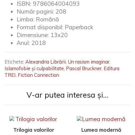
nu mai separă popoarele unele de altele mai mult de
ISBN:
9786064004093
câteva ceasuri petrecute în avion sau în tren, oamenii
Număr pagini:
208
se găsesc lipsiți de distanța necesară oricărei relații.
Limba:
Română
Deschiderea promise de modernitate, minunata
Format disponibil:
Paperback
posibilitate de a ieși din local, din natal, din tribal, a
dus la o nouă închidere la scară globală.”
Dimensiune:
13x20
Anul:
2018
Etichete:
Alexandria Librării
,
Un rasism imaginar
,
Islamofobie și culpabilitate
,
Pascal Bruckner
,
Editura
TREI
,
Fiction Connection
V-ar putea interesa și...
Trilogia valorilor
Lumea modernă