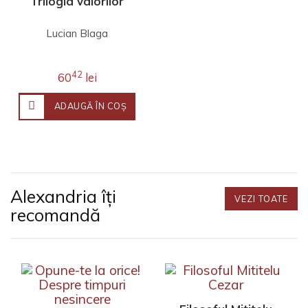
Trilogia valorilor
Lucian Blaga
42
60
lei
ADAUGĂ ÎN COŞ
Alexandria îți
VEZI TOATE
recomandă