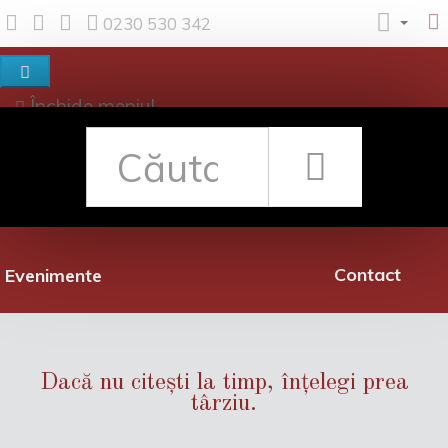
0230 530 342
Închide meniul
Despre noi
Shop
Rețea librării
Promoții
Contact
Evenimente
Dacă nu citești la timp, înțelegi prea
târziu.