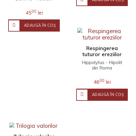
moravurilor și
fericirii oamenilor
00
45
lei
ADAUGĂ ÎN COŞ
Respingerea
tuturor ereziilor
Hippolytus - Hipolit
din Roma
00
46
lei
ADAUGĂ ÎN COŞ