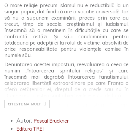
O mare religie precum islamul nu e reductibilă la un
singur popor, dat fiind că are o vocaţie universală. Iar
să nu o supunem examinării, proces prin care au
trecut, timp de secole, creştinismul şi iudaismul,
înseamnă să o menţinem în dificultăţile cu care se
confruntă astăzi. Şi să-i condamnăm pentru
totdeauna pe adepţii ei la rolul de victime, absolviţi de
orice responsabilitate pentru violenţele comise în
numele său.
Denunţarea acestei imposturi, reevaluarea a ceea ce
numim „întoarcerea spiritului religios” şi care
înseamnă mai degrabă întoarcerea fanatismului,
celebrarea libertăţii extraordinare pe care Franţa o
oferă cetăţenilor ei, dreptul de a crede sau nu în
Dumnezeu: acestea sunt obiectivele eseului de faţă.
„Mondializarea traduce momentul istoric în care
CITEȘTE MAI MULT
Pământul devine conștient de limitele lui, iar oamenii
de interdependența lor. Universul încetează să mai fie
Autor:
Pascal Bruckner
spațiul comun al schimburilor umane, pentru a deveni
Editura TREI
locul în care oamenii se chinuie reciproc. Întrucât nimic