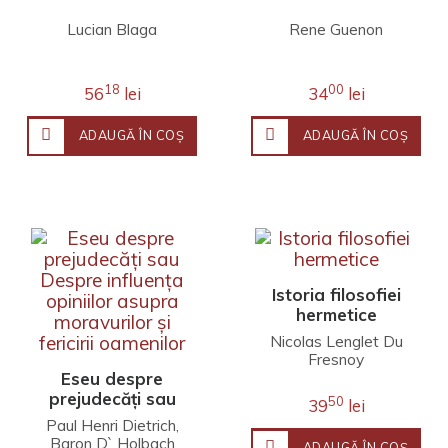
Lucian Blaga
Rene Guenon
18
00
56
lei
34
lei
ADAUGĂ ÎN COŞ
ADAUGĂ ÎN COŞ
Istoria filosofiei
hermetice
Nicolas Lenglet Du
Fresnoy
Eseu despre
prejudecăți sau
50
39
lei
Despre influența
Paul Henri Dietrich,
opiniilor asupra
Baron D` Holbach
ADAUGĂ ÎN COŞ