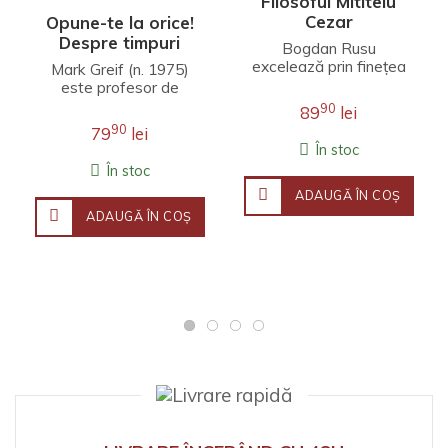
Filosoful Mititelu
Cezar
Opune-te la orice!
Despre timpuri
Bogdan Rusu
nesincere
excelează prin finețea
Mark Greif (n. 1975)
unei interpretări care
este profesor de
îmbină erudiția
literatură engleză la
90
89
lei
filosofică, investigația j..
Universitatea Stanford.
90
79
lei
Fineţea observaţ..
În stoc
În stoc
ADAUGĂ ÎN COŞ
ADAUGĂ ÎN COŞ