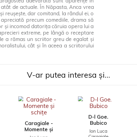
ă, dragostea adevărată sunt aparențe în
 atât de actuale. În Năpasta, Anca vrea
i reușește, dar comitand, la rândul ei, o
de apreciată precum comediile, drama să
r și incomod da­torița căruia opera lui a
aprecieri extreme, pe lângă o receptare
ale a rămas un scriitor greu de egalat și
ralistului, cât și în aceea a scriitorului
V-ar putea interesa și...
D-l Goe.
Bubico
Caragiale -
Momente și
Ion Luca
schițe
Caragiale