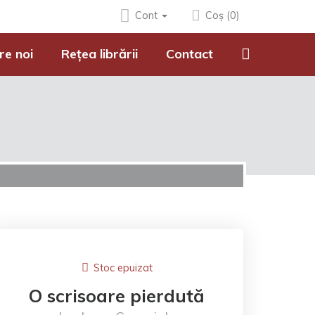
Cont
Coș (0)
re noi
Rețea librării
Contact
Stoc epuizat
O scrisoare pierdută