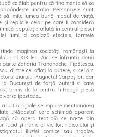
după celălalt pentru că finalmente să se
 dobândește imitația. Personajele sunt
rcă să imite lumea bună, modul de viață,
și replicile celor pe care îi consideră
ci mică populație aflată în centrul piesei
ei lumi, ci copiază efectele, formele
rinde imaginea societății românești la
lului al XIX-lea. Aici se înfruntă două
e o parte Zaharia Trahanache, Tipătescu,
, dintre cei aflați la putere, și cei din
ectorul ziarului Ragnetul Carpaților, dar
a București de forță puterii și care
st trimis de la centru. Întreagă piesă
diverse ipostaze...
e a lui Caragiale, se impune menționarea
tulate „Năpasta”, care schimbă aparent
reagă să opera teatrală se naște din
lucid și ironic al viciilor, ridicolului și
tigmatul iluziei comice sau tragice.