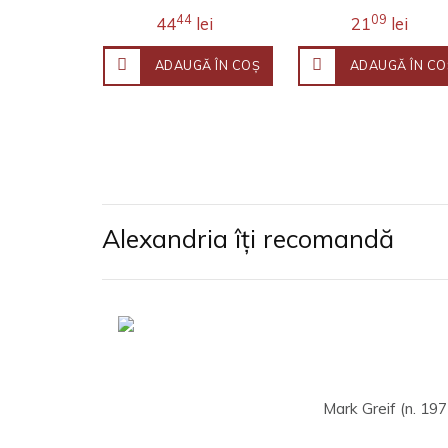
44
09
44
lei
21
lei
ADAUGĂ ÎN COŞ
ADAUGĂ ÎN CO
Alexandria îți recomandă
Mark Greif (n. 197