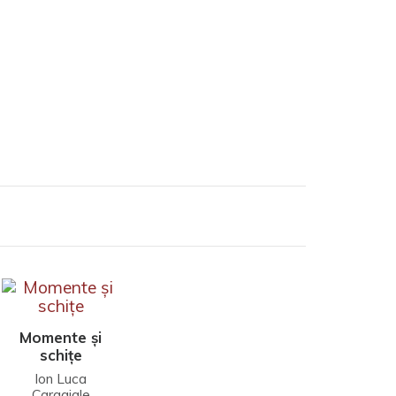
Momente și
schițe
Ion Luca
Caragiale