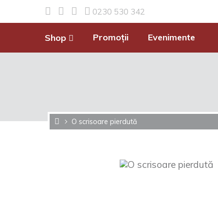
0230 530 342
Promoții
Evenimente
Shop
O scrisoare pierdută