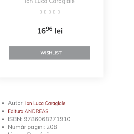
Ion Luca Caragiale
96
16
lei
WISHLIST
Autor:
Ion Luca Caragiale
Editura ANDREAS
ISBN:
9786068271910
Număr pagini:
208