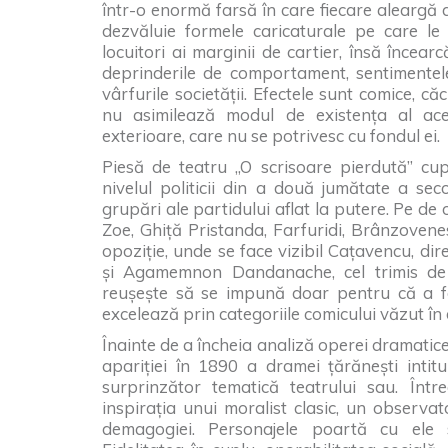
într-o enormă farsă în care fiecare aleargă 
dezvăluie formele caricaturale pe care le
locuitori ai marginii de cartier, însă încea
deprinderile de comportament, sentimentele 
vârfurile societății. Efectele sunt comice, că
nu asimilează modul de existența al acel
exterioare, care nu se potrivesc cu fondul ei.
Piesă de teatru „O scrisoare pierdută” cup
nivelul politicii din a două jumătate a seco
grupări ale partidului aflat la putere. Pe d
Zoe, Ghiță Pristanda, Farfuridi, Brânzovenescu
opoziție, unde se face vizibil Cațavencu, dir
și Agamemnon Dandanache, cel trimis de l
reușește să se impună doar pentru că a fo
excelează prin categoriile comicului văzut în 
Înainte de a încheia analiză operei dramatic
apariției în 1890 a dramei țărănești inti
surprinzător tematică teatrului sau. Înt
inspirația unui moralist clasic, un observator 
demagogiei. Personajele poartă cu ele s