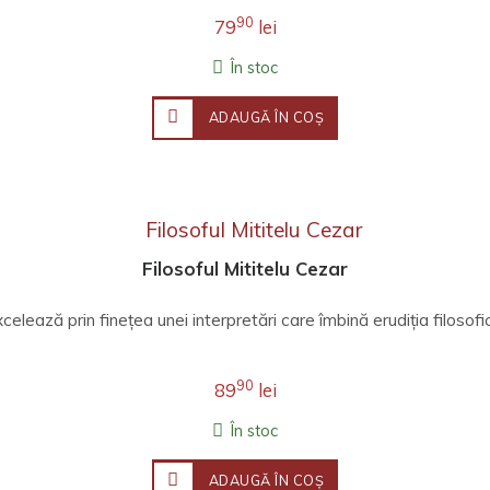
90
79
lei
În stoc
ADAUGĂ ÎN COŞ
Filosoful Mititelu Cezar
ează prin finețea unei interpretări care îmbină erudiția filosofică,
90
89
lei
În stoc
ADAUGĂ ÎN COŞ