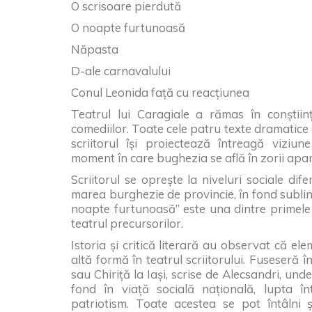
O scrisoare pierdută
O noapte furtunoasă
Năpasta
D-ale carnavalului
Conul Leonida față cu reacțiunea
Teatrul lui Caragiale a rămas în conștiin
comediilor. Toate cele patru texte dramatice c
scriitorul își proiectează întreagă viziun
moment în care bughezia se află în zorii apari
Scriitorul se oprește la niveluri sociale dife
marea burghezie de provincie, în fond sublin
noapte furtunoasă” este una dintre primele c
teatrul precursorilor.
Istoria și critică literară au observat că e
altă formă în teatrul scriitorului. Fuseseră în
sau Chiriță la Iași, scrise de Alecsandri, u
fond în viață socială națională, lupta înt
patriotism. Toate acestea se pot întâlni și