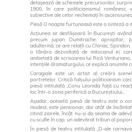
detașează de schemele precursorilor, surprinz
1900, în care politicianismul românesc v
subiective ale celor nechemați în ascensiunea l
Piesă O noapte furtunoasă este o sinteză a 
Acțiunea se desfășoară în București având 
precum jupan Dumitrache, apropitar, por
adulterină, ce are relațîi cu Chiriac, Spiridon
o tânăra dezvoltată de mitocanul ei, care
ambetată de scrisoarea lui Rică Venturiano, 
intențiile dramaturgului, ce explică anumit
Caragiale este un artist al creării scenel
portretelor. Critică falsului politicianism car
piesă intitulată „Conu Leonida față cu reac
loc într-o zona periferică a Bucureștiului...
Așadar, această piesă de teatru este o come
modest, este pensionar, dar atât de încântat 
citind ziarele, încât nu-și da seama de adevă
cu scufie în cap, un adevărat tribun al poporulu
În piesă de teatru intitulată „D-ale carnaval