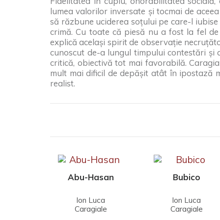
Fidelitatea în cuplu, onorabilitatea social
lumea valorilor inversate și tocmai de aceea
să răzbune uciderea soțului pe care-l iubise ș
crimă. Cu toate că piesă nu a fost la fel 
explică același spirit de observație necruțăto
cunoscut de-a lungul timpului contestări și 
critică, obiectivă tot mai favorabilă. Caragi
mult mai dificil de depășit atât în ipostază mo
realist.
Abu-Hasan
Bubico
Ion Luca
Ion Luca
Caragiale
Caragiale