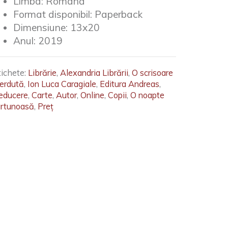
Limba:
Română
Format disponibil:
Paperback
Dimensiune:
13x20
Anul:
2019
tichete:
Librărie
,
Alexandria Librării
,
O scrisoare
ierdută
,
Ion Luca Caragiale
,
Editura Andreas
,
educere
,
Carte
,
Autor
,
Online
,
Copii
,
O noapte
urtunoasă
,
Preț