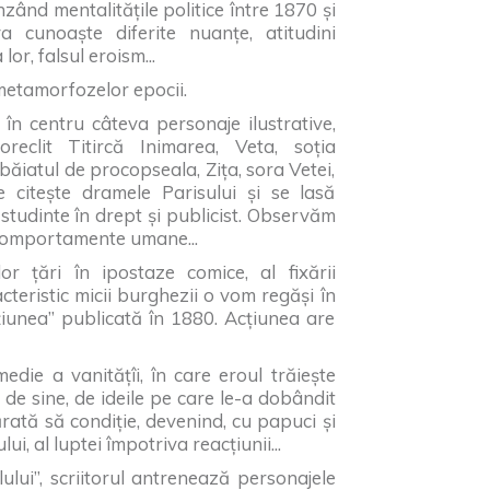
ând mentalitățile politice între 1870 și
a cunoaște diferite nuanțe, atitudini
or, falsul eroism...
metamorfozelor epocii.
în centru câteva personaje ilustrative,
eclit Titircă Inimarea, Veta, soția
, băiatul de procopseala, Zița, sora Vetei,
 citește dramele Parisului și se lasă
studinte în drept și publicist. Observăm
e comportamente umane...
or țări în ipostaze comice, al fixării
acteristic micii burghezii o vom regăși în
țiunea” publicată în 1880. Acțiunea are
die a vanitățîi, în care eroul trăiește
de sine, de ideile pe care le-a dobândit
rată să condiție, devenind, cu papuci și
i, al luptei împotriva reacțiunii...
ului”, scriitorul antrenează personajele