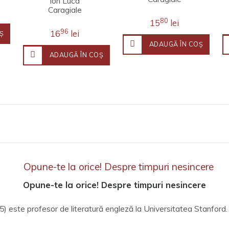
Ion Luca
Caragiale
80
15
lei
96
16
lei
Ş
ADAUGĂ ÎN COŞ
ADAUGĂ ÎN COŞ
Opune-te la orice! Despre timpuri nesincere
5) este profesor de literatură engleză la Universitatea Stanford.