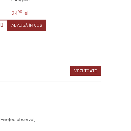
90
24
lei
ADAUGĂ ÎN COŞ
VEZI TOATE
 Fineţea observaţ..