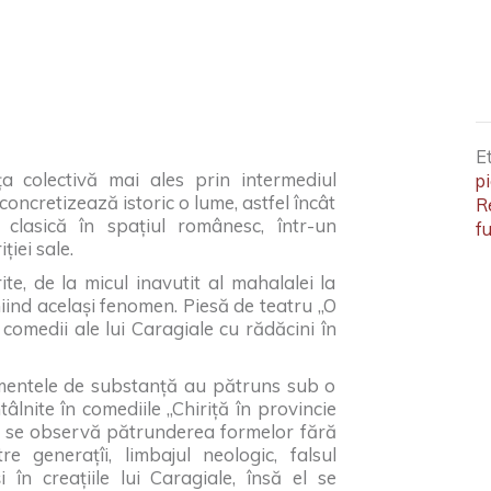
E
ța colectivă mai ales prin intermediul
p
oncretizează istoric o lume, astfel încât
R
e clasică în spațiul românesc, într-un
f
ției sale.
rite, de la micul inavutit al mahalalei la
iind același fenomen. Piesă de teatru „O
omedii ale lui Caragiale cu rădăcini în
lementele de substanță au pătruns sub o
tâlnite în comediile „Chiriță în provincie
nde se observă pătrunderea formelor fără
re generațîi, limbajul neologic, falsul
 în creațiile lui Caragiale, însă el se