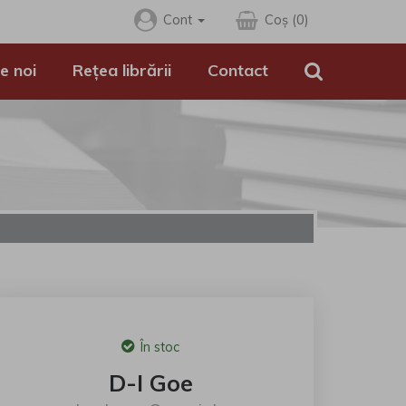
Cont
Coș (0)
e noi
Rețea librării
Contact
În stoc
D-l Goe