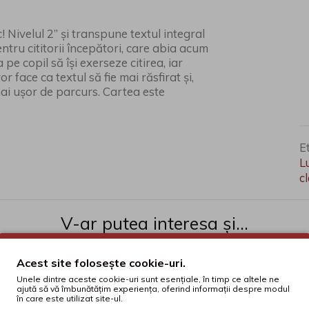
! Nivelul 2” și transpune textul integral
pentru cititorii începători, care abia acum
pe copil să își exerseze citirea, iar
or face ca textul să fie mai răsfirat și,
 mai ușor de parcurs. Cartea este
E
L
c
V-ar putea interesa și...
Acest site folosește cookie-uri.
Unele dintre aceste cookie-uri sunt esențiale, în timp ce altele ne
ajută să vă îmbunătățim experiența, oferind informații despre modul
în care este utilizat site-ul.