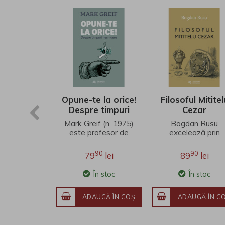
Opune-te la orice!
Filosoful Mititel
Despre timpuri
Cezar
nesincere
Mark Greif (n. 1975)
Bogdan Rusu
este profesor de
excelează prin
literatură engleză la
finețea unei
Universitatea
interpretări care
90
90
79
lei
89
lei
Stanford. Fineţea
îmbină erudiția
observaţ..
filosofică,
În stoc
În stoc
investigația j..
ADAUGĂ ÎN COŞ
ADAUGĂ ÎN C