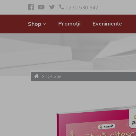
0230 530 342
Promoții
Evenimente
Shop
D-l Goe