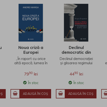
u
Noua criză a
Declinul
Europei
democratic din
România dupa
e
„În raport cu orice
Declinul democrației
2007
altă epocă, lumea în
și glisarea regimului
e
care trăim este
politic românesc
diferită. Concentrări
spre autoritarism în
90
90
79
lei
44
lei
de putere
perioada care a urm..
industrială..
În stoc
În stoc
OŞ
ADAUGĂ ÎN COŞ
ADAUGĂ ÎN COŞ