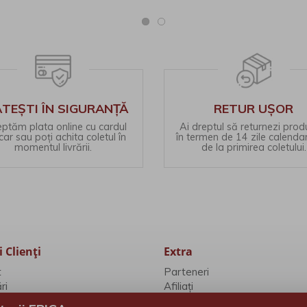
TEȘTI ÎN SIGURANȚĂ
RETUR UȘOR
ptăm plata online cu cardul
Ai dreptul să returnezi prod
ar sau poți achita coletul în
în termen de 14 zile calendar
momentul livrării.
de la primirea coletului.
i Clienţi
Extra
t
Parteneri
ri
Afiliaţi
tului
Oferte speciale