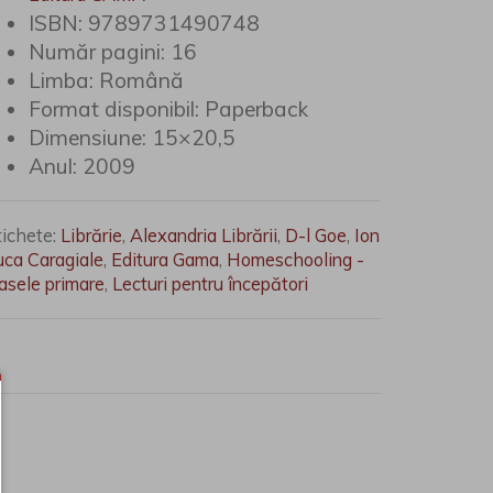
ISBN:
9789731490748
Număr pagini:
16
Limba:
Română
Format disponibil:
Paperback
Dimensiune:
15×20,5
Anul:
2009
tichete:
Librărie
,
Alexandria Librării
,
D-l Goe
,
Ion
uca Caragiale
,
Editura Gama
,
Homeschooling -
lasele primare
,
Lecturi pentru începători