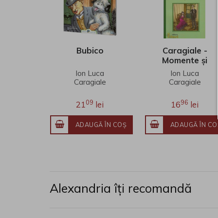
Bubico
Caragiale -
Momente și
schițe
Ion Luca
Ion Luca
Caragiale
Caragiale
09
96
21
lei
16
lei
ADAUGĂ ÎN COŞ
ADAUGĂ ÎN CO
Alexandria îți recomandă