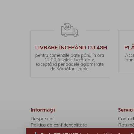
LIVRARE ÎNCEPÂND CU 48H
PLĂ
pentru comenzile date până în ora
Acce
12:00, în zilele lucrătoare,
banc
exceptând perioadele aglomerate
de Sărbători legale.
Informaţii
Servici
Despre noi
Contac
Politica de confidențialitate
Returnă
Politica fișierelor cookie
Harta si