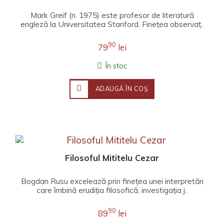
Mark Greif (n. 1975) este profesor de literatură
engleză la Universitatea Stanford. Fineţea observaţ..
90
79
lei
În stoc
ADAUGĂ ÎN COŞ
Filosoful Mititelu Cezar
Bogdan Rusu excelează prin finețea unei interpretări
care îmbină erudiția filosofică, investigația j..
90
89
lei