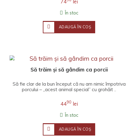
74
lei
În stoc
ADAUGĂ ÎN COŞ
Să trăim și să gândim ca porcii
Să fie clar de la bun început că nu am nimic împotriva
porcului – „acest animal special” cu grohăit ..
90
44
lei
În stoc
ADAUGĂ ÎN COŞ