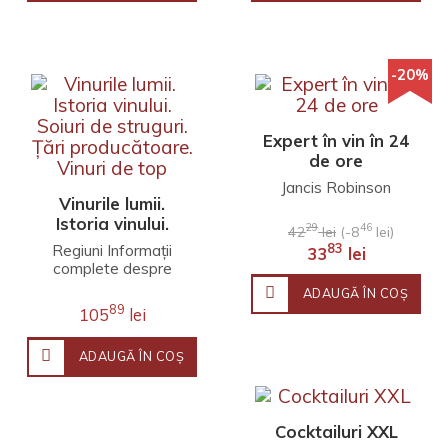
-20%
Expert în vin în 24
de ore
Jancis Robinson
Vinurile lumii.
Istoria vinului.
29
46
42
lei
(-8
lei)
Soiuri de struguri.
Regiuni Informaţii
83
33
lei
Țări
complete despre
producătoare.
fiecare regiune,
ADAUGĂ ÎN COŞ
Vinuri de top
despre soiurile,
89
105
lei
podgoriile,
producătorii ş..
ADAUGĂ ÎN COŞ
Cocktailuri XXL