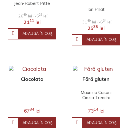
Jean-Robert Pitte
Ion Pillat
39
28
26
lei
(-5
lei)
11
69
34
21
lei
31
lei
(-6
lei)
35
25
lei
ADAUGĂ ÎN COŞ
ADAUGĂ ÎN COŞ
Ciocolata
Fără gluten
Maurizio Cusani
Cinzia Trenchi
84
14
67
lei
73
lei
ADAUGĂ ÎN COŞ
ADAUGĂ ÎN COŞ