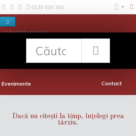
0230 530 342
Închide meniul
Despre noi
Shop
Rețea librării
Promoții
Contact
Evenimente
Dacă nu citești la timp, înțelegi prea
târziu.