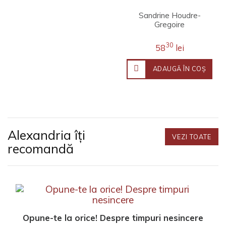
Sandrine Houdre-
Gregoire
30
58
lei
ADAUGĂ ÎN COŞ
Alexandria îți
VEZI TOATE
recomandă
Opune-te la orice! Despre timpuri nesincere