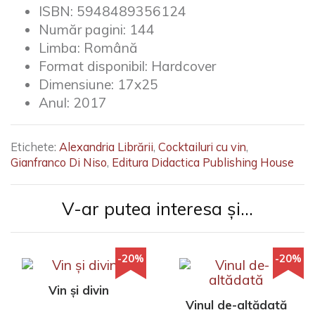
ISBN:
5948489356124
Număr pagini:
144
Limba:
Română
Format disponibil:
Hardcover
Dimensiune:
17x25
Anul:
2017
Etichete:
Alexandria Librării
,
Cocktailuri cu vin
,
Gianfranco Di Niso
,
Editura Didactica Publishing House
V-ar putea interesa și...
-20%
-20%
Vin și divin
Vinul de-altădată