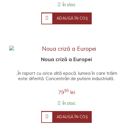
În stoc
ADAUGĂ ÎN COŞ
Noua criză a Europei
„În raport cu orice altă epocă, lumea în care trăim
este diferită. Concentrări de putere industrială..
90
79
lei
În stoc
ADAUGĂ ÎN COŞ