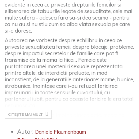
evidente in ceea ce priveste drepturile femeilor si
eliberarea de tabuurile legate de sexualitate, cele mai
multe sufera - adesea fara sa-si dea seama - pentru
ca nu au si nu stiu cum sa aiba viata sexuala pe care
si-o doresc.
Autoarea ne vorbeste despre echilibru in ceea ce
priveste sexualitatea femeii, despre blocaje, probleme,
despre impactul secretelor de familie care pot fi
transmise de la mama la fiica… Femeia este
purtatoarea unei mosteniri sexuale reprezentata,
printre altele, de interdictii preluate, in mod
inconstient, de la generatiile anterioare: mame, bunice,
strabunice. Inaintase care i-au refuzat fericirea
impreunarii, in toate sensurile cuvantului, cu
partenerul iubit, pentru ca aceasta fericire le era total
necunoscuta.
Intr-o abordare care imbina ginecologia, medicina
CITEȘTE MAI MULT
traditionala chineza, psihanaliza si abordarea
transgenerationala, dr. Daniele Flaumenbaum, medic
Autor:
Daniele Flaumenbaum
ginecolog cu o vasta experienta, explica modul in care