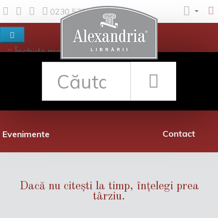
0230 530 342
Închide meniul
Despre noi
Shop
Rețea librării
Promoții
Contact
Evenimente
Dacă nu citești la timp, înțelegi prea
târziu.