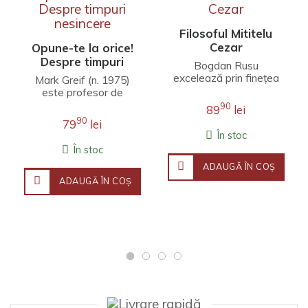
Filosoful Mititelu
Cezar
Opune-te la orice!
Despre timpuri
Bogdan Rusu
nesincere
excelează prin finețea
Mark Greif (n. 1975)
unei interpretări care
este profesor de
îmbină erudiția
literatură engleză la
90
89
lei
filosofică, investigația j..
Universitatea Stanford.
90
79
lei
Fineţea observaţ..
În stoc
În stoc
ADAUGĂ ÎN COŞ
ADAUGĂ ÎN COŞ