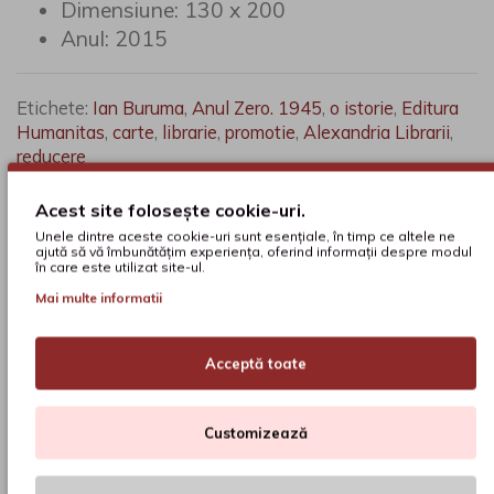
Dimensiune:
130 x 200
naturală a existenţei noastre e temperatura libertăţii.
Anul:
2015
Etichete:
Ian Buruma
,
Anul Zero. 1945
,
o istorie
,
Editura
Humanitas
,
carte
,
librarie
,
promotie
,
Alexandria Librarii
,
reducere
Acest site folosește cookie-uri.
V-ar putea interesa și...
Unele dintre aceste cookie-uri sunt esențiale, în timp ce altele ne
ajută să vă îmbunătățim experiența, oferind informații despre modul
în care este utilizat site-ul.
Mai multe informatii
Acceptă toate
Customizează