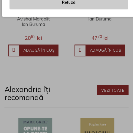
Refuză
Occidentalismul.
Anul Zero. 1945, o
Războiul
istorie [II]
împotriva
Avishai Margalit
Ian Buruma
Occidentului
Ian Buruma
62
70
28
lei
47
lei
ADAUGĂ ÎN COŞ
ADAUGĂ ÎN COŞ
Alexandria îți
VEZI TOATE
recomandă