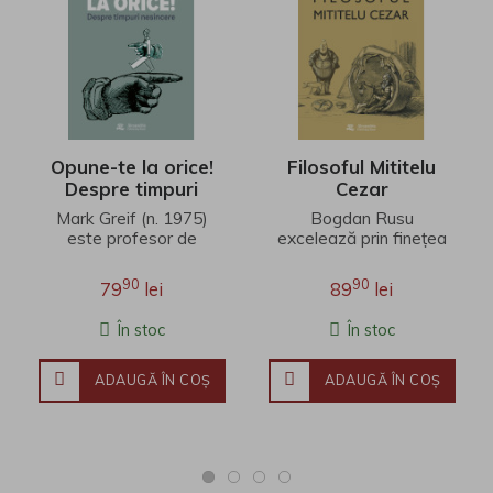
Opune-te la orice!
Filosoful Mititelu
Despre timpuri
Cezar
nesincere
Mark Greif (n. 1975)
Bogdan Rusu
este profesor de
excelează prin finețea
literatură engleză la
unei interpretări care
Universitatea Stanford.
îmbină erudiția
90
90
79
lei
89
lei
Fineţea observaţ..
filosofică, investigația j..
În stoc
În stoc
ADAUGĂ ÎN COŞ
ADAUGĂ ÎN COŞ