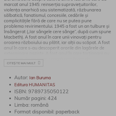
marcat anul 1945: reinserţia supravieţuitorilor,
violenţa anarhică sau sistematizată, răzbunarea
sălbatică, fanatismul, concesiile, cedările şi
complicităţile fără de care nu se putea pune
problema revirimentului. 1945 a fost un an tulbure şi
însângerat („Iar sângele cere sânge“, după cum spune
Macbeth). A fost anul în care unii vinovaţi pentru
oroarea războiului au plătit, iar alţii au scăpat. A fost
anul în care s-au descoperit ororile din lagărele de
exterminare naziste. A fost anul în care torţionarii au
cumpărat de pe piaţa neagră certificate de
CITEȘTE MAI MULT
supravieţuitori ai lagărelor. A fost anul în care, întorşi
acasă mai mult morţi decât vii, unora dintre
supravieţuitori li s-a spus: „Şi la noi a fost rău. Ne-au
Autor:
Ian Buruma
furat bicicleta“. 1945 sau Anul Zero a fost şi punctul
Editura HUMANITAS
de plecare al ideii şi construcţiei europene, animate de
ISBN:
9789735050122
idealurile generoase, deşi utopice, ale păcii eterne şi
unităţii creştine. Şi chiar dacă, aşa cum scrie undeva
Număr pagini:
424
Monica Lovinescu, „în rău, specia umană ne va
Limba:
română
surprinde mereu“, 1945 a fost anul în care lumea s-a
Format disponibil:
paperback
redeprins cu un adevăr esenţial: că temperatura