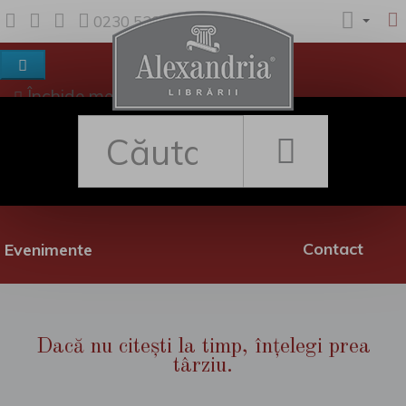
0230 530 342
Închide meniul
Despre noi
Shop
Rețea librării
Promoții
Contact
Evenimente
Dacă nu citești la timp, înțelegi prea
târziu.