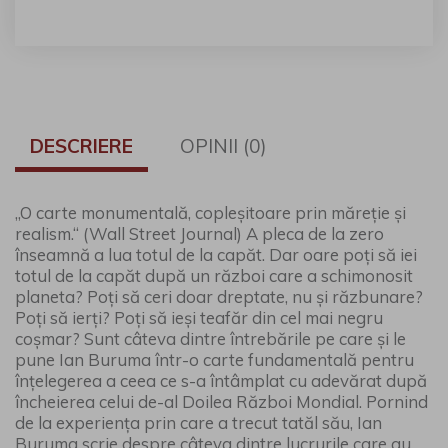
DESCRIERE
OPINII (0)
„O carte monumentală, copleşitoare prin măreţie şi
realism.“ (Wall Street Journal) A pleca de la zero
înseamnă a lua totul de la capăt. Dar oare poţi să iei
totul de la capăt după un război care a schimonosit
planeta? Poţi să ceri doar dreptate, nu şi răzbunare?
Poţi să ierţi? Poţi să ieşi teafăr din cel mai negru
coşmar? Sunt câteva dintre întrebările pe care şi le
pune Ian Buruma într-o carte fundamentală pentru
înţelegerea a ceea ce s-a întâmplat cu adevărat după
încheierea celui de-al Doilea Război Mondial. Pornind
de la experienţa prin care a trecut tatăl său, Ian
Buruma scrie despre câteva dintre lucrurile care au