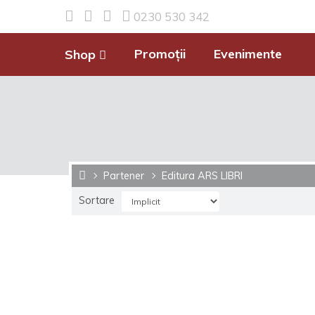
0230 530 342
Promoții
Evenimente
Shop
Partener
Editura ARS LIBRI
Sortare