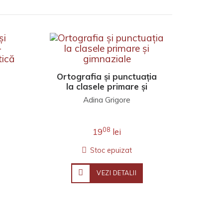
Ortografia și punctuația
la clasele primare și
ică
gimnaziale
Adina Grigore
08
19
lei
Stoc epuizat
VEZI DETALII