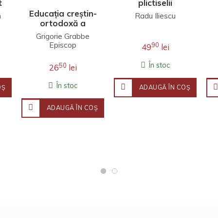
t
plictiselii
Educația creștin-
h
Radu Iliescu
ortodoxă a
copiilor în zilele
Grigorie Grabbe
noastre
Episcop
90
49
lei
În stoc
50
26
lei
În stoc
OŞ
ADAUGĂ ÎN COŞ
ADAUGĂ ÎN COŞ