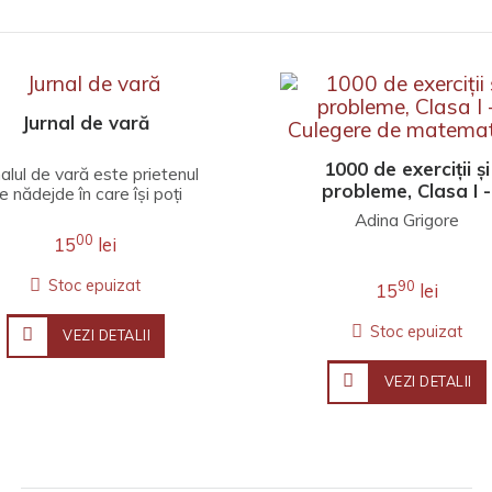
Jurnal de vară
1000 de exerciții și
nalul de vară este prietenul
probleme, Clasa I -
e nădejde în care își poți
Culegere de matemat
rtăși tot ceea ce gândești
Adina Grigore
despre șc..
00
15
lei
Stoc epuizat
90
15
lei
Stoc epuizat
VEZI DETALII
VEZI DETALII