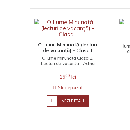
O Lume Minunată (lecturi
Jur
de vacanță) - Clasa I
d
împă
O lume minunata Clasa 1.
Lecturi de vacanta - Adina
GrigoreCuprins:Micul sanitar de
Victor TulburePi..
00
15
lei
Stoc epuizat
VEZI DETALII