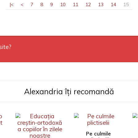
|<
<
7
8
9
10
11
12
13
14
15
site?
Alexandria îți recomandă
Pe culmile