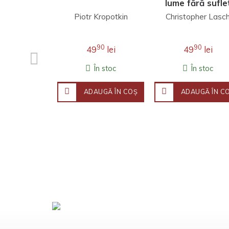
lume fără sufle
Piotr Kropotkin
Christopher Lasc
90
90
49
lei
49
lei
În stoc
În stoc
ADAUGĂ ÎN COŞ
ADAUGĂ ÎN C