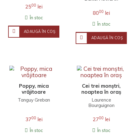
00
25
lei
00
80
lei
În stoc
În stoc
ADAUGĂ ÎN COŞ
ADAUGĂ ÎN COŞ
Poppy, mica
Cei trei monștri,
vrăjitoare
noaptea în oraș
Tanguy Greban
Laurence
Bourguignon
00
00
37
lei
27
lei
În stoc
În stoc