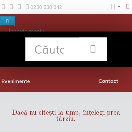
0230 530 342
Închide meniul
Despre noi
Shop
Rețea librării
Promoții
Contact
Evenimente
Dacă nu citești la timp, înțelegi prea
târziu.