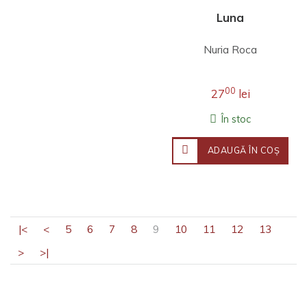
Luna
Nuria Roca
00
27
lei
În stoc
ADAUGĂ ÎN COŞ
|<
<
5
6
7
8
9
10
11
12
13
>
>|