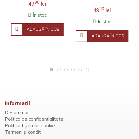
90
49
lei
90
49
lei
În stoc
În stoc
ADAUGĂ ÎN COŞ
ADAUGĂ ÎN COŞ
Informaţii
Despre noi
Politica de confidențialitate
Politica fișierelor cookie
Termeni și condiții