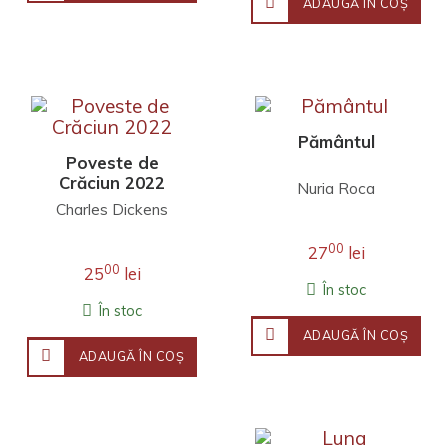
ADAUGĂ ÎN COŞ
Pământul
Poveste de
Crăciun 2022
Nuria Roca
Charles Dickens
00
27
lei
00
25
lei
În stoc
În stoc
ADAUGĂ ÎN COŞ
ADAUGĂ ÎN COŞ