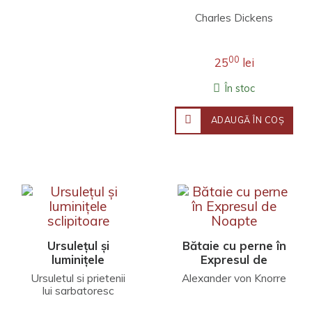
Charles Dickens
00
25
lei
În stoc
ADAUGĂ ÎN COŞ
Ursulețul și
Bătaie cu perne în
luminițele
Expresul de
sclipitoare
Noapte
Ursuletul si prietenii
Alexander von Knorre
lui sarbatoresc
Craciunul! Alatura-te