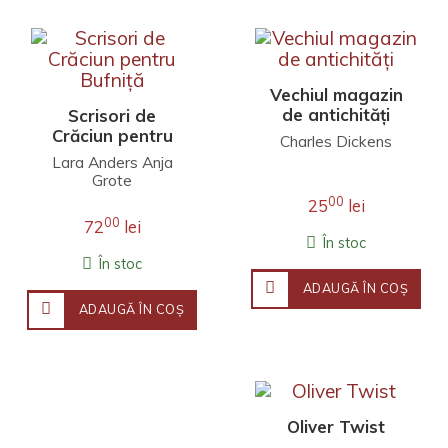
Vechiul magazin
de antichități
Scrisori de
Crăciun pentru
Charles Dickens
Bufniță
Lara Anders Anja
Grote
00
25
lei
00
72
lei
În stoc
În stoc
ADAUGĂ ÎN COŞ
ADAUGĂ ÎN COŞ
Oliver Twist