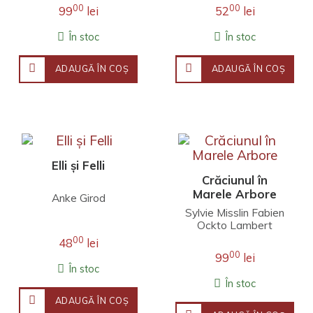
distractiei din poiana,
00
00
99
lei
52
lei
aprinzand felin..
În stoc
În stoc
ADAUGĂ ÎN COŞ
ADAUGĂ ÎN COŞ
Elli și Felli
Crăciunul în
Marele Arbore
Anke Girod
Sylvie Misslin Fabien
Ockto Lambert
00
48
lei
00
99
lei
În stoc
În stoc
ADAUGĂ ÎN COŞ