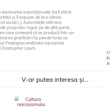
 dizolvarea autorițății sale. Ea îi oferă
tății și, îl expune, de la o vârstă
 social (...) Autoritățile stârnesc
le propriilor reguli; pe de altă parte,
re care urmează să se producă într-un
area gratificării își pierde forța ca
ocul. Pedeapsa amânata reprezintă
” Christopher Lasch
E
în
A
V-ar putea interesa și...