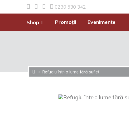
0230 530 342
Promoții
Evenimente
Shop
Refugiu într-o lume fără suflet