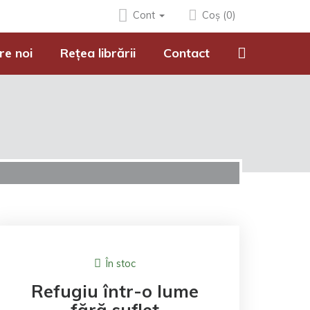
Cont
Coș (0)
re noi
Rețea librării
Contact
În stoc
Refugiu într-o lume
fără suflet