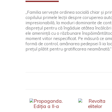
„Familia servește ordinea socială chiar și prin
copilului primele lecții despre coruperea autori
impresionabilă, la moduri dominante de control
disprețul pentru că îngăduie atâtea încălcări a
ele amenință cu o răzbunare înspăimântătoa
moment viitor nespecificat. Pe măsură ce amân
formă de control, amânarea pedepsei îi ia l
prețul plătit pentru gratificarea neamânată.