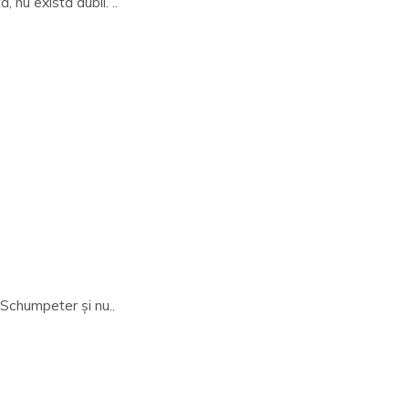
nu există dubii. ..
 Schumpeter și nu..