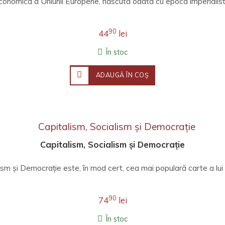
onomică a Uniunii Europene, născută odată cu epoca imperialistă, 
90
44
lei
În stoc
ADAUGĂ ÎN COŞ
Capitalism, Socialism și Democrație
ism și Democrație este, în mod cert, cea mai populară carte a lui
90
74
lei
În stoc