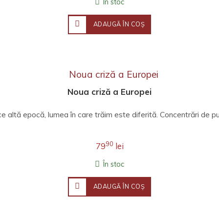
În stoc
ADAUGĂ ÎN COŞ
Noua criză a Europei
ce altă epocă, lumea în care trăim este diferită. Concentrări de put
90
79
lei
În stoc
ADAUGĂ ÎN COŞ