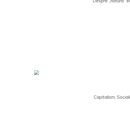
Despre „natura” ec
Capitalism, Social