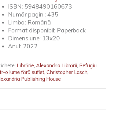
ISBN:
5948490160673
Număr pagini:
435
Limba:
Română
Format disponibil:
Paperback
Dimensiune:
13x20
Anul:
2022
tichete:
Librărie
,
Alexandria Librării
,
Refugiu
tr-o lume fără suflet
,
Christopher Lasch
,
lexandria Publishing House