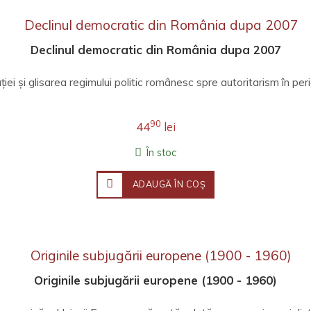
Declinul democratic din România dupa 2007
iei și glisarea regimului politic românesc spre autoritarism în per
90
44
lei
În stoc
ADAUGĂ ÎN COŞ
Originile subjugării europene (1900 - 1960)