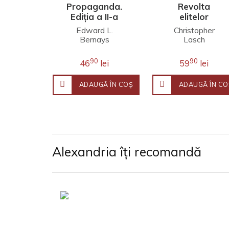
Propaganda.
Revolta
Ediția a II-a
elitelor
Edward L.
Christopher
Bernays
Lasch
90
90
46
lei
59
lei
ADAUGĂ ÎN COŞ
ADAUGĂ ÎN CO
Alexandria îți recomandă