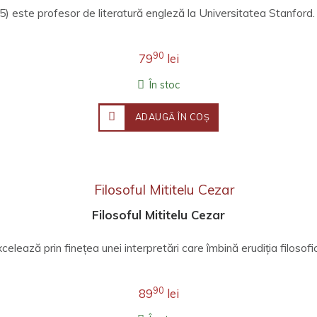
5) este profesor de literatură engleză la Universitatea Stanford.
90
79
lei
În stoc
ADAUGĂ ÎN COŞ
Filosoful Mititelu Cezar
ează prin finețea unei interpretări care îmbină erudiția filosofică,
90
89
lei