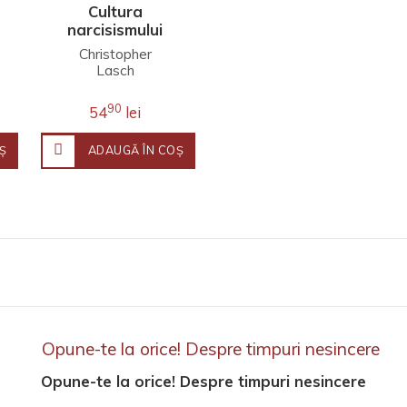
Cultura
narcisismului
Christopher
Lasch
90
54
lei
Ş
ADAUGĂ ÎN COŞ
Opune-te la orice! Despre timpuri nesincere