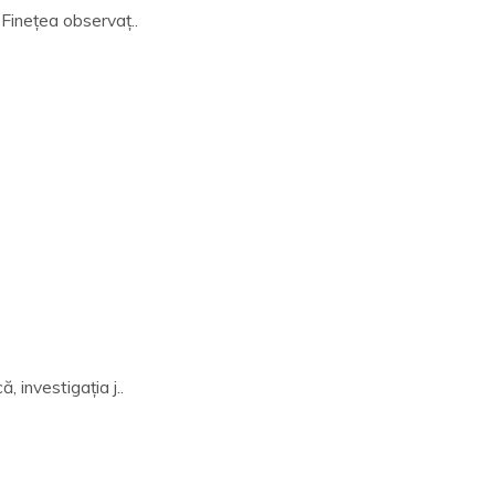
 Fineţea observaţ..
 investigația j..