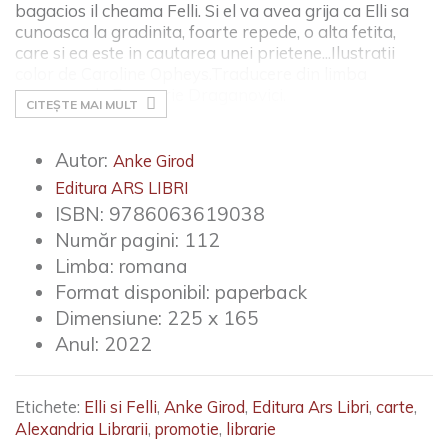
bagacios il cheama Felli. Si el va avea grija ca Elli sa
cunoasca la gradinita, foarte repede, o alta fetita,
care si ea este in cautarea unei prietene...
Ilustratii
color de Caroline Opheys.
Traducere din limba
germana de Evemarie Draganovici.
CITEȘTE MAI MULT
Autor:
Anke Girod
Editura ARS LIBRI
ISBN:
9786063619038
Număr pagini:
112
Limba:
romana
Format disponibil:
paperback
Dimensiune:
225 x 165
Anul:
2022
Etichete:
Elli si Felli
,
Anke Girod
,
Editura Ars Libri
,
carte
,
Alexandria Librarii
,
promotie
,
librarie