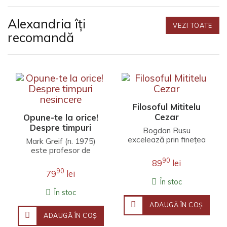
Alexandria îți
VEZI TOATE
recomandă
Filosoful Mititelu
Cezar
Opune-te la orice!
Despre timpuri
Bogdan Rusu
nesincere
excelează prin finețea
Mark Greif (n. 1975)
unei interpretări care
este profesor de
îmbină erudiția
literatură engleză la
90
89
lei
filosofică, investigația j..
Universitatea Stanford.
90
79
lei
Fineţea observaţ..
În stoc
În stoc
ADAUGĂ ÎN COŞ
ADAUGĂ ÎN COŞ