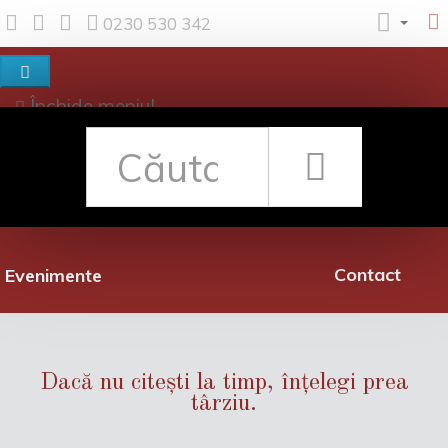
0230 530 342
Închide meniul
Despre noi
Shop
Rețea librării
Promoții
Contact
Evenimente
Dacă nu citești la timp, înțelegi prea
târziu.