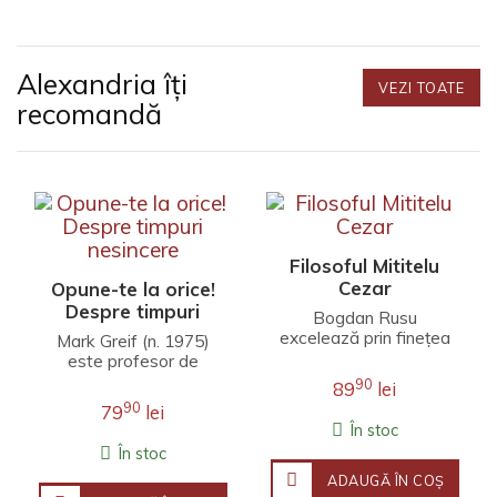
Alexandria îți
VEZI TOATE
recomandă
Filosoful Mititelu
Cezar
Opune-te la orice!
Despre timpuri
Bogdan Rusu
nesincere
excelează prin finețea
Mark Greif (n. 1975)
unei interpretări care
este profesor de
îmbină erudiția
literatură engleză la
90
89
lei
filosofică, investigația j..
Universitatea Stanford.
90
79
lei
Fineţea observaţ..
În stoc
În stoc
ADAUGĂ ÎN COŞ