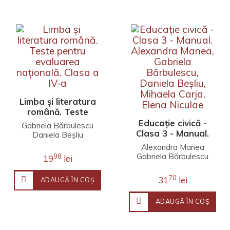
Limba și literatura
română. Teste
pentru evaluarea
Educație civică -
Gabriela Bărbulescu
națională. Clasa a
Clasa 3 - Manual.
Daniela Beșliu
IV-a
Alexandra Manea,
Alexandra Manea
Gabriela
Gabriela Bărbulescu
98
19
lei
Bărbulescu,
Daniela Beșliu
Daniela Beșliu,
Mihaela Carja
70
31
lei
ADAUGĂ ÎN COŞ
Elena Niculae
Mihaela Carja,
Elena Niculae
ADAUGĂ ÎN COŞ