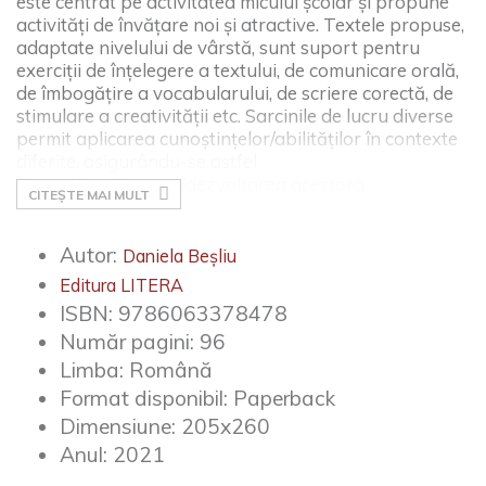
este centrat pe activitatea micului școlar și propune
activități de învățare noi și atractive. Textele propuse,
adaptate nivelului de vârstă, sunt suport pentru
exerciții de înțelegere a textului, de comunicare orală,
de îmbogățire a vocabularului, de scriere corectă, de
stimulare a creativității etc. Sarcinile de lucru diverse
permit aplicarea cunoștințelor/abilităților în contexte
diferite, asigurându-se astfel
fixarea/ameliorarea/dezvoltarea acestora.
CITEȘTE MAI MULT
Autor:
Daniela Beșliu
Editura LITERA
ISBN:
9786063378478
Număr pagini:
96
Limba:
Română
Format disponibil:
Paperback
Dimensiune:
205x260
Anul:
2021