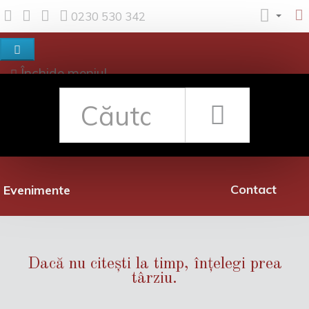
0230 530 342
Închide meniul
Despre noi
Shop
Rețea librării
Promoții
Contact
Evenimente
Dacă nu citești la timp, înțelegi prea
târziu.