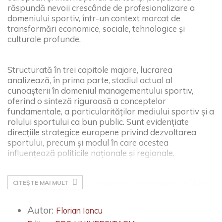
răspundă nevoii crescânde de profesionalizare a
domeniului sportiv, într-un context marcat de
transformări economice, sociale, tehnologice și
culturale profunde.
Structurată în trei capitole majore, lucrarea
analizează, în prima parte, stadiul actual al
cunoașterii în domeniul managementului sportiv,
oferind o sinteză riguroasă a conceptelor
fundamentale, a particularităților mediului sportiv și a
rolului sportului ca bun public. Sunt evidențiate
direcțiile strategice europene privind dezvoltarea
sportului, precum și modul în care acestea
influențează politicile naționale și regionale.
Cel de-al doilea capitol este dedicat particularităților
CITEȘTE MAI MULT
managementului organizațiilor sportive, cu accent pe
caracteristicile specifice ale bunului sportiv, sectoarele
Autor:
Florian Iancu
de activitate, procesul de management strategic, rolul