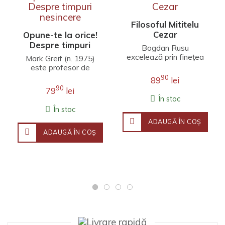
Filosoful Mititelu
Cezar
Opune-te la orice!
Despre timpuri
Bogdan Rusu
nesincere
excelează prin finețea
Mark Greif (n. 1975)
unei interpretări care
este profesor de
îmbină erudiția
literatură engleză la
90
89
lei
filosofică, investigația j..
Universitatea Stanford.
90
79
lei
Fineţea observaţ..
În stoc
În stoc
ADAUGĂ ÎN COŞ
ADAUGĂ ÎN COŞ