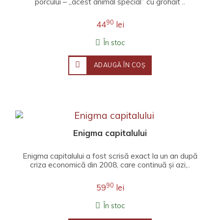
porcului – „acest animal special” cu grohăit ..
90
44
lei
În stoc
ADAUGĂ ÎN COŞ
Enigma capitalului
Enigma capitalului a fost scrisă exact la un an după
criza economică din 2008, care continuă și azi,..
90
59
lei
În stoc