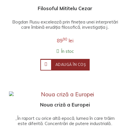
Filosoful Mititelu Cezar
Bogdan Rusu excelează prin finețea unei interpretări
care îmbină erudiția filosofică, investigația j..
90
89
lei
În stoc
ADAUGĂ ÎN COŞ
Noua criză a Europei
„În raport cu orice altă epocă, lumea în care trăim
este diferită. Concentrări de putere industrială..