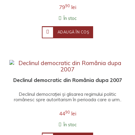
90
79
lei
În stoc
ADAUGĂ ÎN COŞ
Declinul democratic din România dupa 2007
Declinul democrației și glisarea regimului politic
românesc spre autoritarism în perioada care a urm..
90
44
lei
În stoc