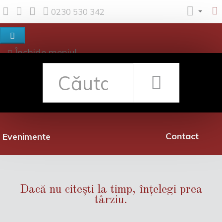
0230 530 342
Închide meniul
Despre noi
Shop
Rețea librării
Promoții
Contact
Evenimente
Dacă nu citești la timp, înțelegi prea
târziu.