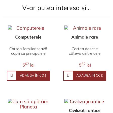
V-ar putea interesa și...
Computerele
Animale rare
Cartea familiarizează
Cartea descrie
copiii cu principalele
câteva dintre cele
noțiuni legate de
mai interesante
funcționarea
animale rare, inclusiv
62
62
5
lei
5
lei
computerelor, viruși,
animalele pe cale de
in..
dispar..
ADAUGĂ ÎN COŞ
ADAUGĂ ÎN COŞ
Civilizaţii antice