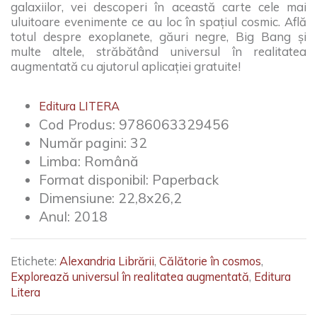
galaxiilor, vei descoperi în această carte cele mai
uluitoare evenimente ce au loc în spațiul cosmic. Află
totul despre exoplanete, găuri negre, Big Bang și
multe altele, străbătând universul în realitatea
augmentată cu ajutorul aplicației gratuite!
Editura LITERA
Cod Produs:
9786063329456
Număr pagini:
32
Limba:
Română
Format disponibil:
Paperback
Dimensiune:
22,8x26,2
Anul:
2018
Etichete:
Alexandria Librării
,
Călătorie în cosmos
,
Explorează universul în realitatea augmentată
,
Editura
Litera