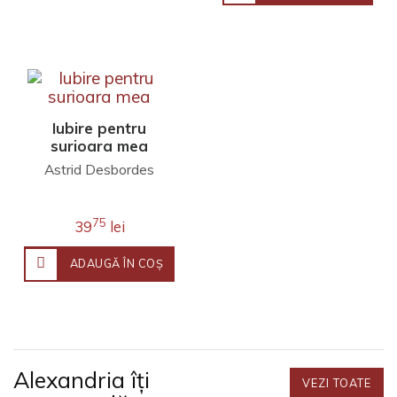
Iubire pentru
surioara mea
Astrid Desbordes
75
39
lei
ADAUGĂ ÎN COŞ
Alexandria îți
VEZI TOATE