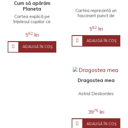
Cum să apărăm
Planeta
Cartea reprezintă un
fascinant punct de
Cartea explică pe
plecare pentru studiul
înțelesul copiilor ce
civilizațiilor antice și a
este poluarea și cum
62
5
lei
extraordin..
ar putea aceștia, prin
62
5
lei
lucruri mici, da..
ADAUGĂ ÎN COŞ
ADAUGĂ ÎN COŞ
Dragostea mea
Astrid Desbordes
75
39
lei
ADAUGĂ ÎN COŞ