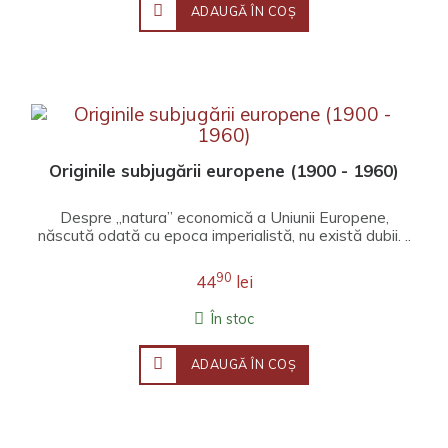
ADAUGĂ ÎN COŞ
Originile subjugării europene (1900 - 1960)
Despre „natura” economică a Uniunii Europene,
născută odată cu epoca imperialistă, nu există dubii. ..
90
44
lei
În stoc
ADAUGĂ ÎN COŞ