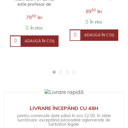
unei interpretări care
este profesor de
îmbină erudiția
literatură engleză la
90
89
lei
filosofică, investigația j..
Universitatea Stanford.
90
79
lei
Fineţea observaţ..
În stoc
În stoc
ADAUGĂ ÎN COŞ
ADAUGĂ ÎN COŞ
LIVRARE ÎNCEPÂND CU 48H
pentru comenzile date până în ora 12:00, în zilele
lucrătoare, exceptând perioadele aglomerate de
Sărbători legale.