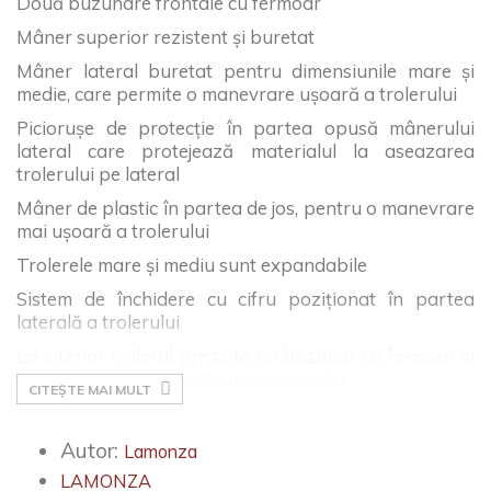
Două buzunare frontale cu fermoar
Mâner superior rezistent și buretat
Mâner lateral buretat pentru dimensiunile mare și
medie, care permite o manevrare ușoară a trolerului
Piciorușe de protecție în partea opusă mânerului
lateral care protejează materialul la aseazarea
trolerului pe lateral
Mâner de plastic în partea de jos, pentru o manevrare
mai ușoară a trolerului
Trolerele mare și mediu sunt expandabile
Sistem de închidere cu cifru poziționat în partea
laterală a trolerului
La interior trolerul prezintă un buzunar cu fermoar și
curele elastice pentru fixarea bagajelor
CITEȘTE MAI MULT
Autor:
Lamonza
LAMONZA