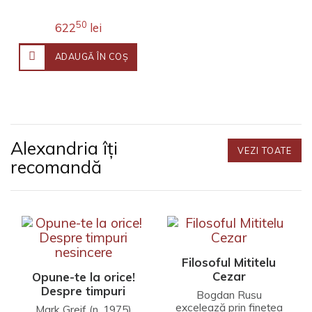
bleumarin/galben
50
622
lei
ADAUGĂ ÎN COŞ
Alexandria îți
VEZI TOATE
recomandă
Filosoful Mititelu
Cezar
Opune-te la orice!
Despre timpuri
Bogdan Rusu
nesincere
excelează prin finețea
Mark Greif (n. 1975)