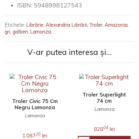
ISBN:
5948998127543
Etichete:
Librărie
,
Alexandria Librării
,
Troler
,
Amazonia
,
gri
,
galben
,
Lamonza
,
V-ar putea interesa și...
Troler Superlight
74 cm
Troler Civic 75 Cm
Negru Lamonza
Lamonza
Lamonza
04
828
lei
20
1.087
lei