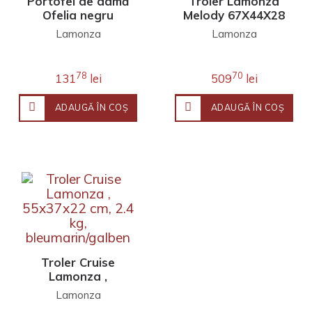
Portofel de damă
Troler Lamonza
Ofelia negru
Melody 67X44X28
19x10x2 cm
cm Albastru
Lamonza
Lamonza
Lamonza
78
70
131
lei
509
lei
ADAUGĂ ÎN COŞ
ADAUGĂ ÎN COŞ
Troler Cruise
Lamonza ,
55x37x22 cm, 2.4
Lamonza
kg,