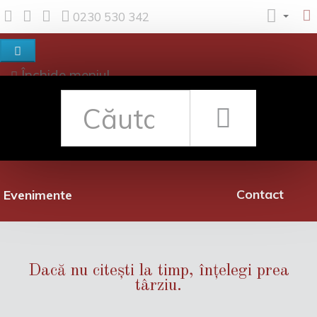
0230 530 342
Închide meniul
Despre noi
Shop
Rețea librării
Promoții
Contact
Evenimente
Dacă nu citești la timp, înțelegi prea
târziu.