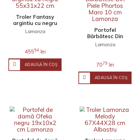
Troler Fantasy
argintiu cu negru
55x31x22 cm
Portofel
Lamonza
Bărbătesc Din
Piele Phortos
Lamonza
Maro 10 cm
94
455
lei
Lamonza
79
70
lei
ADAUGĂ ÎN COŞ
ADAUGĂ ÎN COŞ