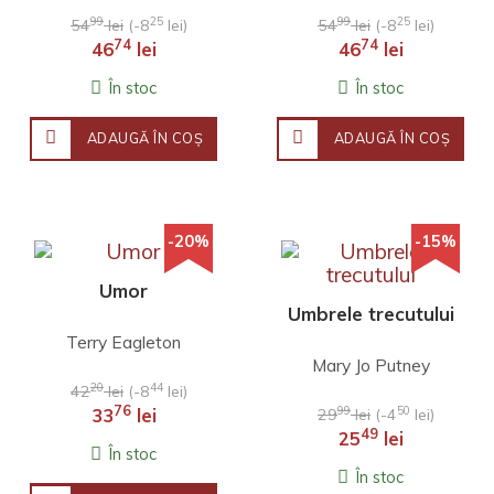
99
25
99
25
54
lei
(-8
lei)
54
lei
(-8
lei)
74
74
46
lei
46
lei
În stoc
În stoc
ADAUGĂ ÎN COŞ
ADAUGĂ ÎN COŞ
-20%
-15%
Umor
Umbrele trecutului
Terry Eagleton
Mary Jo Putney
20
44
42
lei
(-8
lei)
76
99
50
33
lei
29
lei
(-4
lei)
49
25
lei
În stoc
În stoc