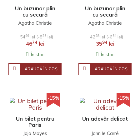
Un buzunar plin
Un buzunar plin
cu secară
cu secară
Agatha Christie
Agatha Christie
99
25
28
34
54
lei
(-8
lei)
42
lei
(-6
lei)
74
94
46
lei
35
lei
În stoc
În stoc
ADAUGĂ ÎN COŞ
ADAUGĂ ÎN COŞ
-15%
-15%
Un bilet pentru
Un adevăr delicat
Paris
Jojo Moyes
John le Carré