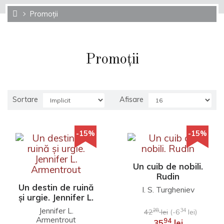
Promoții
Promoții
Sortare
Afisare
-15%
-15%
Un cuib de nobili.
Rudin
Un destin de ruină
I. S. Turgheniev
și urgie. Jennifer L.
Armentrout
Jennifer L.
28
34
42
lei
(-6
lei)
Armentrout
94
35
lei