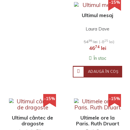
-15%
Ultimul mesaj
Laura Dave
99
25
54
lei
(-8
lei)
74
46
lei
În stoc
ADAUGĂ ÎN COŞ
-15%
-15%
Ultimul cântec de
Ultimele ore la
dragoste
Paris. Ruth Druart