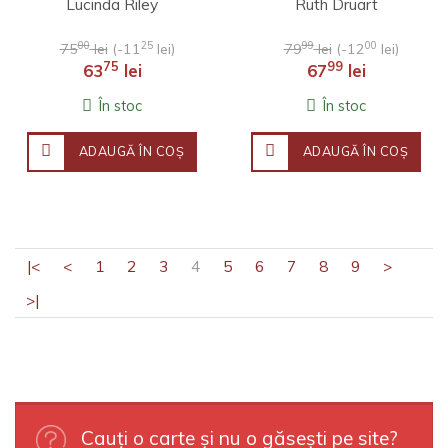
Lucinda Riley
Ruth Druart
00
25
99
00
75
lei
(-11
lei)
79
lei
(-12
lei)
75
99
63
lei
67
lei
În stoc
În stoc
ADAUGĂ ÎN COŞ
ADAUGĂ ÎN COŞ
|<
<
1
2
3
4
5
6
7
8
9
>
>|
Cauți o carte și nu o găsești pe site?