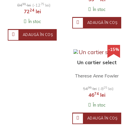
99
75
84
lei
(-12
lei)
În stoc
24
72
lei
În stoc
ADAUGĂ ÎN COŞ
ADAUGĂ ÎN COŞ
-15%
Un cartier select
Therese Anne Fowler
99
25
54
lei
(-8
lei)
74
46
lei
În stoc
ADAUGĂ ÎN COŞ