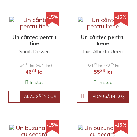
-15%
-15%
Un cântec pentru
Un cântec pentru
tine
Irene
Sarah Dessen
Luis Alberto Urrea
99
25
99
75
54
lei
(-8
lei)
64
lei
(-9
lei)
74
24
46
lei
55
lei
În stoc
În stoc
ADAUGĂ ÎN COŞ
ADAUGĂ ÎN COŞ
-15%
-15%