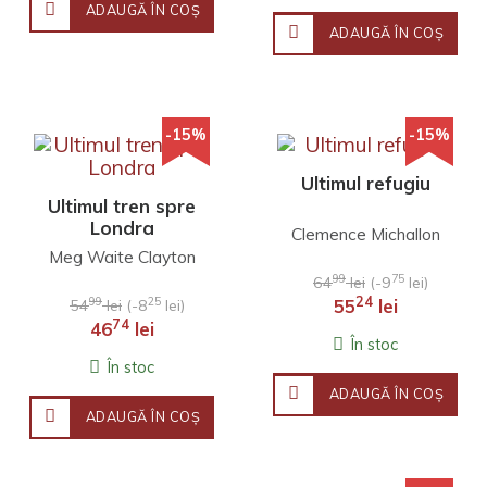
ADAUGĂ ÎN COŞ
ADAUGĂ ÎN COŞ
-15%
-15%
Ultimul refugiu
Ultimul tren spre
Londra
Clemence Michallon
Meg Waite Clayton
99
75
64
lei
(-9
lei)
24
99
25
55
lei
54
lei
(-8
lei)
74
46
lei
În stoc
În stoc
ADAUGĂ ÎN COŞ
ADAUGĂ ÎN COŞ