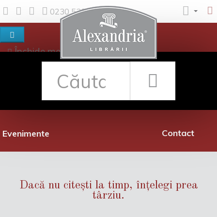
0230 530 342
Închide meniul
Despre noi
Shop
Rețea librării
Promoții
Contact
Evenimente
Dacă nu citești la timp, înțelegi prea
târziu.