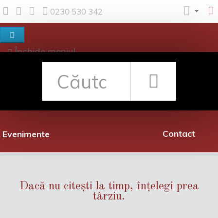
0230 530 342
Închide meniul
Despre noi
Shop
Rețea librării
Promoții
Contact
Evenimente
Dacă nu citești la timp, înțelegi prea
târziu.