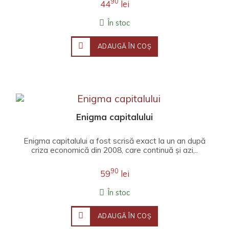
90
44
lei
În stoc
ADAUGĂ ÎN COŞ
Enigma capitalului
Enigma capitalului a fost scrisă exact la un an după
criza economică din 2008, care continuă și azi,..
90
59
lei
În stoc
ADAUGĂ ÎN COŞ