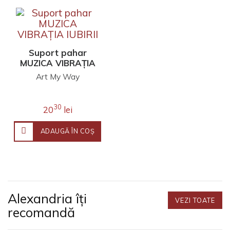
Suport pahar
MUZICA VIBRAȚIA
IUBIRII
Art My Way
30
20
lei
ADAUGĂ ÎN COŞ
Alexandria îți
VEZI TOATE
recomandă