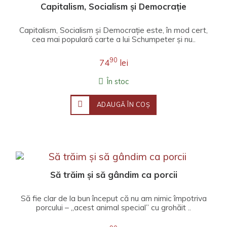
Capitalism, Socialism și Democrație
Capitalism, Socialism și Democrație este, în mod cert,
cea mai populară carte a lui Schumpeter și nu..
90
74
lei
În stoc
ADAUGĂ ÎN COŞ
Să trăim și să gândim ca porcii
Să fie clar de la bun început că nu am nimic împotriva
porcului – „acest animal special” cu grohăit ..