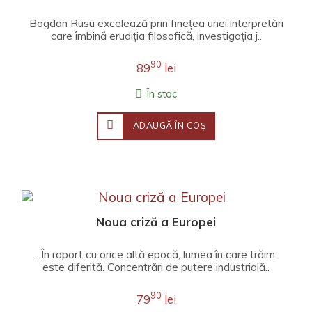
Bogdan Rusu excelează prin finețea unei interpretări
care îmbină erudiția filosofică, investigația j..
90
89
lei
În stoc
ADAUGĂ ÎN COŞ
Noua criză a Europei
„În raport cu orice altă epocă, lumea în care trăim
este diferită. Concentrări de putere industrială..
90
79
lei