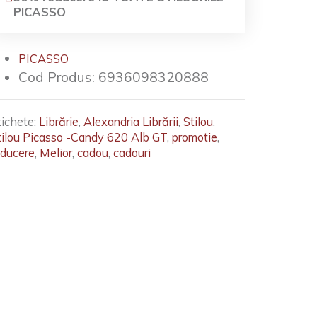
PICASSO
PICASSO
Cod Produs:
6936098320888
tichete:
Librărie
,
Alexandria Librării
,
Stilou
,
tilou Picasso -Candy 620 Alb GT
,
promotie
,
educere
,
Melior
,
cadou
,
cadouri