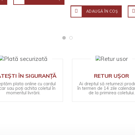
ADAUGĂ ÎN COŞ
TEȘTI ÎN SIGURANȚĂ
RETUR UȘOR
ptăm plata online cu cardul
Ai dreptul să returnezi prod
ar sau poți achita coletul în
în termen de 14 zile calendar
momentul livrării.
de la primirea coletului.