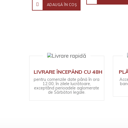
ADAUGĂ ÎN COŞ
LIVRARE ÎNCEPÂND CU 48H
PLĂ
pentru comenzile date până în ora
Acce
12:00, în zilele lucrătoare,
banc
exceptând perioadele aglomerate
de Sărbători legale.