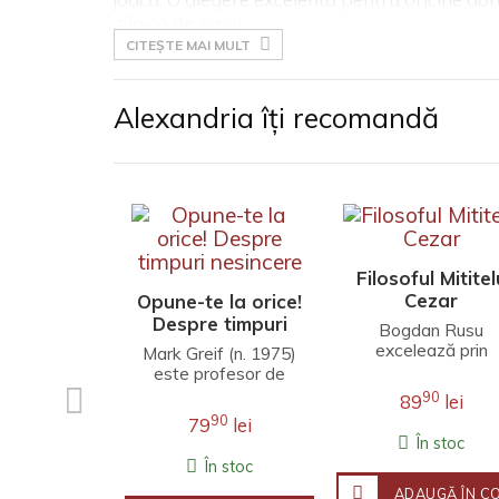
zilnică de scris!
CITEȘTE MAI MULT
Alexandria îți recomandă
Filosoful Mititel
Cezar
Opune-te la orice!
Despre timpuri
Bogdan Rusu
nesincere
excelează prin
Mark Greif (n. 1975)
finețea unei
este profesor de
interpretări care
literatură engleză la
90
89
lei
îmbină erudiția
Universitatea
90
79
lei
filosofică,
Stanford. Fineţea
În stoc
investigația j..
observaţ..
În stoc
ADAUGĂ ÎN C