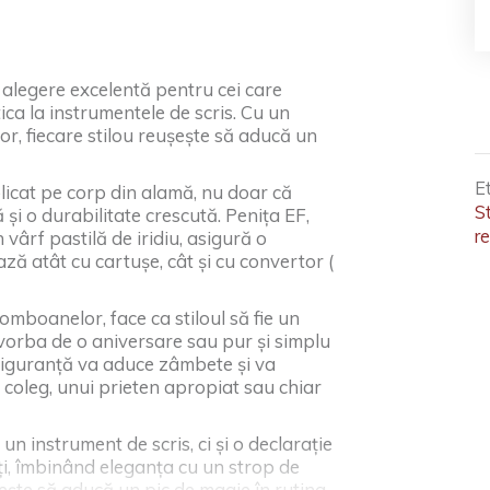
alegere excelentă pentru cei care
ica la instrumentele de scris. Cu un
r, fiecare stilou reușește să aducă un
E
 aplicat pe corp din alamă, nu doar că
S
 și o durabilitate crescută. Penița EF,
r
 vârf pastilă de iridiu, asigură o
ază atât cu cartușe, cât și cu convertor (
mboanelor, face ca stiloul să fie un
e vorba de o aniversare sau pur și simplu
 siguranță va aduce zâmbete și va
i coleg, unui prieten apropiat sau chiar
n instrument de scris, ci și o declarație
ați, îmbinând eleganța cu un strop de
ește să aducă un pic de magie în rutina