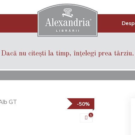
Desp
Dacă nu citești la timp, înțelegi prea târziu.
-50%
1