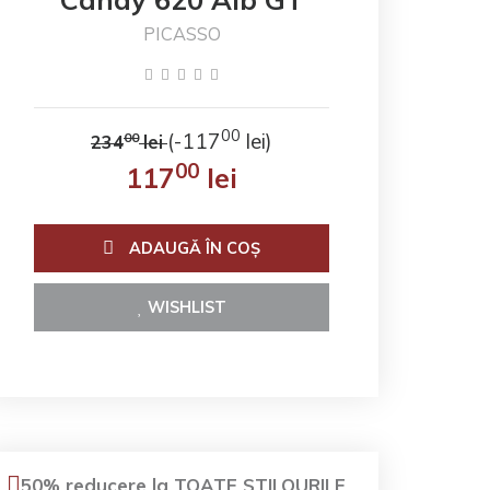
PICASSO
00
(-117
lei)
00
234
lei
00
117
lei
ADAUGĂ ÎN COŞ
WISHLIST
50% reducere la TOATE STILOURILE