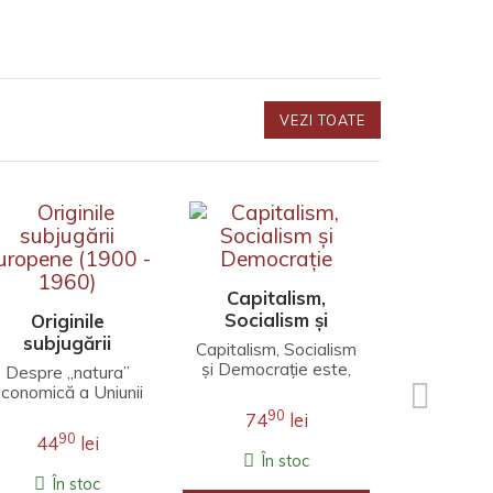
VEZI TOATE
Să trăi
gândim c
Capitalism,
Socialism și
Originile
Să fie clar
Democrație
subjugării
început 
Capitalism, Socialism
uropene (1900 -
nimic îm
și Democrație este,
Despre „natura”
porcului 
1960)
în mod cert, cea mai
conomică a Uniunii
9
44
animal spe
populară carte a lui
Europene, născută
90
74
lei
grohăi
Schumpeter și nu..
odată cu epoca
În 
90
44
lei
imperialistă, nu
În stoc
există dubii. ..
În stoc
ADAU