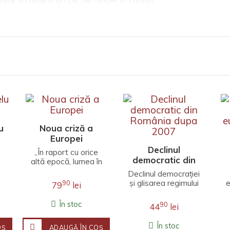
u
Noua criză a
Europei
Declinul
„În raport cu orice
democratic din
altă epocă, lumea în
România dupa
e
care trăim este
Declinul democrației
diferită. Concentrări
2007
și glisarea regimului
e
90
79
lei
de putere
politic românesc
industrială..
spre autoritarism în
În stoc
90
44
lei
perioada care a urm..
În stoc
OŞ
ADAUGĂ ÎN COŞ