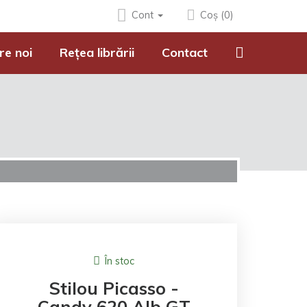
Cont
Coș (0)
re noi
Rețea librării
Contact
În stoc
Stilou Picasso -
Candy 620 Alb GT