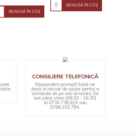
ADAUGĂ ÎN COŞ
ADAUGĂ ÎN COŞ
CONSILIERE TELEFONICĂ
usele
Răspundem prompt! Sună-ne
istice
dacă ai nevoie de ajutor pentru a
comanda de pe site-ul nostru. De
luni până vineri (08:00 - 16:30)
la 0734.738.924 sau
0786.102.784.