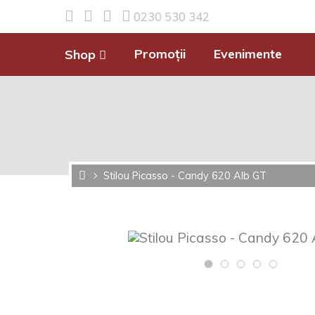
0230 530 342
Promoții
Evenimente
Shop
Stilou Picasso - Candy 620 Alb GT