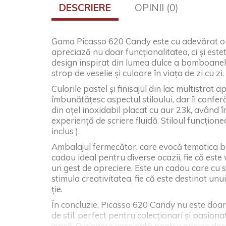
DESCRIERE
OPINII (0)
Gama Picasso 620 Candy este cu adevărat o 
apreciază nu doar funcționalitatea, ci și estet
design inspirat din lumea dulce a bomboanelo
strop de veselie și culoare în viața de zi cu zi.
Culorile pastel și finisajul din lac multistrat
îmbunătățesc aspectul stiloului, dar îi conferă
din oțel inoxidabil placat cu aur 23k, având în
experiență de scriere fluidă. Stiloul funcțione
inclus ).
Ambalajul fermecător, care evocă tematica bo
cadou ideal pentru diverse ocazii, fie că est
un gest de apreciere. Este un cadou care cu
stimula creativitatea, fie că este destinat unu
ție.
În concluzie, Picasso 620 Candy nu este doar u
de stil, perfect pentru colecționari și pasion
joacă. O alegere excelentă pentru oricine dor