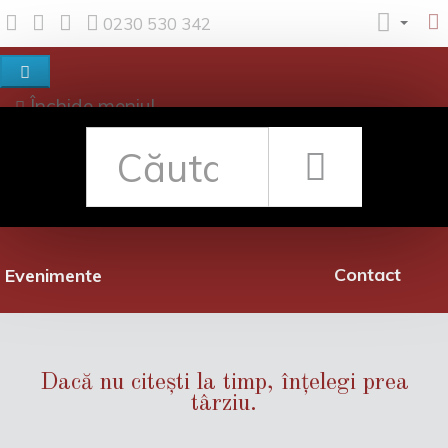
0230 530 342
Închide meniul
Despre noi
Shop
Rețea librării
Promoții
Contact
Evenimente
Dacă nu citești la timp, înțelegi prea
târziu.