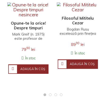
Filosoful Mititelu
Cezar
Opune-te la orice!
Despre timpuri
Bogdan Rusu
nesincere
excelează prin finețea
Mark Greif (n. 1975)
unei interpretări care
este profesor de
îmbină erudiția
literatură engleză la
90
89
lei
filosofică, investigația j..
Universitatea Stanford.
90
79
lei
Fineţea observaţ..
În stoc
În stoc
ADAUGĂ ÎN COŞ
ADAUGĂ ÎN COŞ