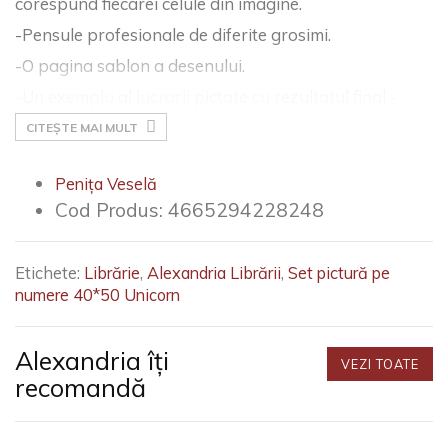
corespund fiecarei celule din imagine.
-Pensule profesionale de diferite grosimi.
-O pagina sablon a desenului.
-Un exemplu al lucrarii pictate cu rezultatul final -
imaginea de control.
CITEȘTE MAI MULT
Penița Veselă
Cod Produs:
4665294228248
Etichete:
Librărie
,
Alexandria Librării
,
Set pictură pe
numere 40*50 Unicorn
Alexandria îți
VEZI TOATE
recomandă