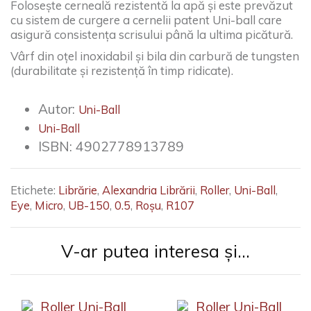
Folosește cerneală rezistentă la apă și este prevăzut
cu sistem de curgere a cernelii patent Uni-ball care
asigură consistența scrisului până la ultima picătură.
Vârf din oțel inoxidabil și bila din carbură de tungsten
(durabilitate și rezistență în timp ridicate).
Autor:
Uni-Ball
Uni-Ball
ISBN:
4902778913789
Etichete:
Librărie
,
Alexandria Librării
,
Roller
,
Uni-Ball
,
Eye
,
Micro
,
UB-150
,
0.5
,
Roșu
,
R107
V-ar putea interesa și...