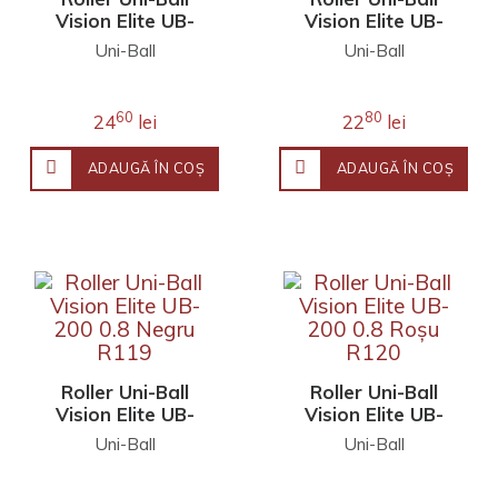
Vision Elite UB-
Vision Elite UB-
205 0.5 Negru
200 0.8 Albastru
Uni-Ball
Uni-Ball
R123
R118
60
80
24
lei
22
lei
ADAUGĂ ÎN COŞ
ADAUGĂ ÎN COŞ
Roller Uni-Ball
Roller Uni-Ball
Vision Elite UB-
Vision Elite UB-
200 0.8 Negru
200 0.8 Roșu R120
Uni-Ball
Uni-Ball
R119