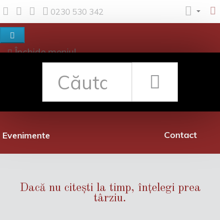
0230 530 342
Închide meniul
Despre noi
Shop
Rețea librării
Promoții
Contact
Evenimente
Dacă nu citești la timp, înțelegi prea
târziu.