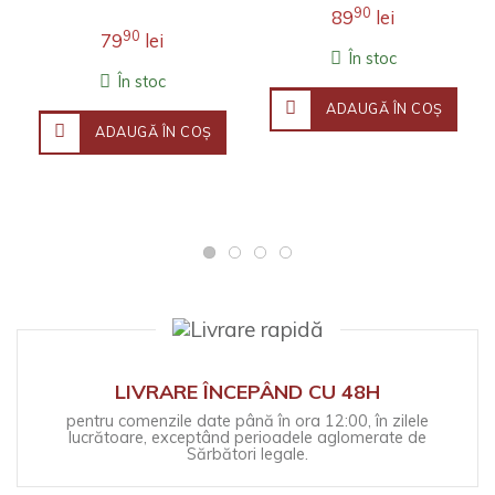
îmbină erudiția
literatură engleză la
90
89
lei
filosofică, investigația j..
Universitatea Stanford.
90
79
lei
Fineţea observaţ..
În stoc
În stoc
ADAUGĂ ÎN COŞ
ADAUGĂ ÎN COŞ
LIVRARE ÎNCEPÂND CU 48H
pentru comenzile date până în ora 12:00, în zilele
lucrătoare, exceptând perioadele aglomerate de
Sărbători legale.