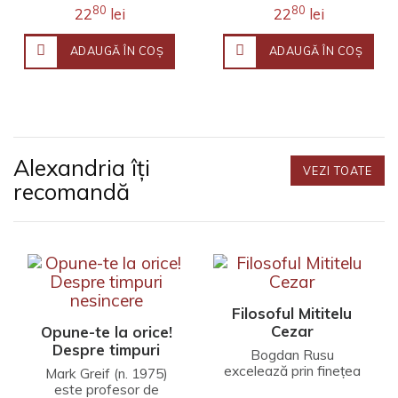
80
80
22
lei
22
lei
ADAUGĂ ÎN COŞ
ADAUGĂ ÎN COŞ
Alexandria îți
VEZI TOATE
recomandă
Filosoful Mititelu
Cezar
Opune-te la orice!
Despre timpuri
Bogdan Rusu
nesincere
excelează prin finețea
Mark Greif (n. 1975)
unei interpretări care
este profesor de