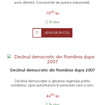
este diferită. Concentrări de putere industrială..
90
79
lei
În stoc
ADAUGĂ ÎN COŞ
Declinul democratic din România dupa 2007
Declinul democrației și glisarea regimului politic
românesc spre autoritarism în perioada care a urm..
90
44
lei
În stoc