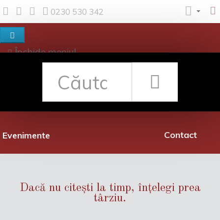
0230 530 342
Închide meniul
Despre noi
Shop
Rețea librării
Promoții
Contact
Evenimente
Dacă nu citești la timp, înțelegi prea
târziu.