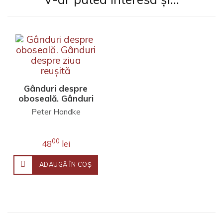
Gânduri despre
oboseală. Gânduri
despre ziua
Peter Handke
reușită
00
48
lei
ADAUGĂ ÎN COŞ