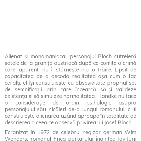
Alienat și monomaniacal, personajul Bloch cutreieră
satele de la granița austriacă după ce comite o crimă
care, aparent, nu îi stârnește nici o trăire. Lipsit de
capacitatea de a decoda realitatea așa cum o fac
ceilalți, el își construiește cu obsesivitate propriul set
de semnificații prin care încearcă să-și valideze
existența și să simuleze normalitatea. Handke nu face
o considerație de ordin psihologic asupra
personajului său nicăieri de-a lungul romanului, ci îi
construiește alienarea uzând aproape în totalitate de
descrierea a ceea ce observă privirea lui Josef Bloch.
Ecranizat în 1972 de celebrul regizor german Wim
Wenders, romanul Frica portarului înaintea loviturii