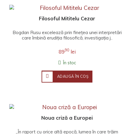
Filosoful Mititelu Cezar
Bogdan Rusu excelează prin finețea unei interpretări
care îmbină erudiția filosofică, investigația j..
90
89
lei
În stoc
ADAUGĂ ÎN COŞ
Noua criză a Europei
„În raport cu orice altă epocă, lumea în care trăim