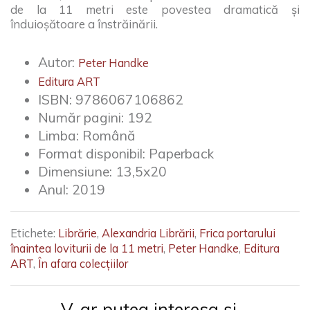
de la 11 metri este povestea dramatică și
înduioșătoare a înstrăinării.
Autor:
Peter Handke
Editura ART
ISBN:
9786067106862
Număr pagini:
192
Limba:
Română
Format disponibil:
Paperback
Dimensiune:
13,5x20
Anul:
2019
Etichete:
Librărie
,
Alexandria Librării
,
Frica portarului
înaintea loviturii de la 11 metri
,
Peter Handke
,
Editura
ART
,
În afara colecțiilor
V-ar putea interesa și...