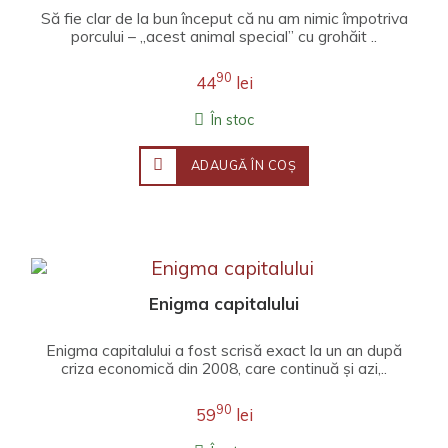
Să fie clar de la bun început că nu am nimic împotriva
porcului – „acest animal special” cu grohăit ..
90
44
lei
În stoc
ADAUGĂ ÎN COŞ
Enigma capitalului
Enigma capitalului a fost scrisă exact la un an după
criza economică din 2008, care continuă și azi,..
90
59
lei