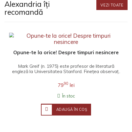
Alexandria îți
VEZI TOATE
recomandă
Opune-te la orice! Despre timpuri nesincere
Mark Greif (n. 1975) este profesor de literatură
engleză la Universitatea Stanford. Fineţea observaţ..
90
79
lei
În stoc
ADAUGĂ ÎN COŞ