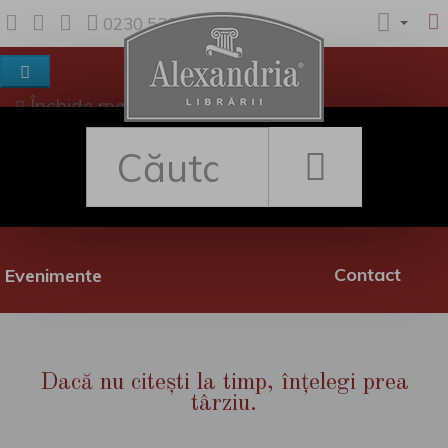
0230 530 342
Închide meniul
Despre noi
Shop
Rețea librării
Promoții
Contact
Evenimente
Dacă nu citești la timp, înțelegi prea
târziu.