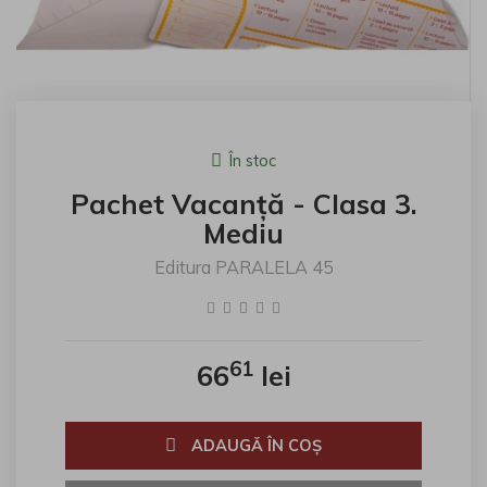
În stoc
Pachet Vacanță - Clasa 3.
Mediu
Editura PARALELA 45
61
66
lei
ADAUGĂ ÎN COŞ