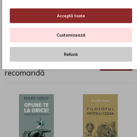
Format disponibil:
paperback
Dimensiune:
360 x 330
Acceptă toate
Anul:
2026
Customizează
Etichete:
Pachet Vacanță
,
Clasa 3
,
Mediu
,
Editura
Paralela 45
,
carte
,
Alexandria Librarii
,
promotie
,
librarie
Refuză
Alexandria îți
VEZI TOATE
recomandă