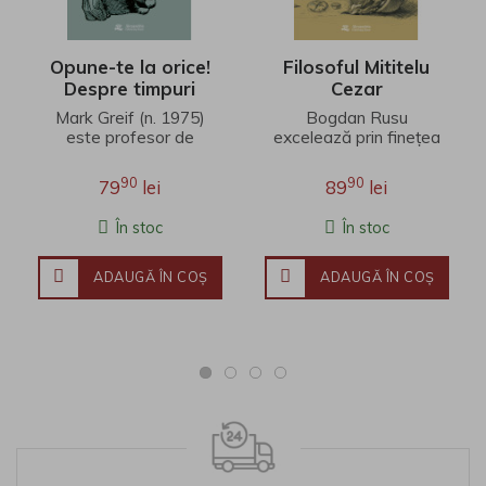
Opune-te la orice!
Filosoful Mititelu
Despre timpuri
Cezar
nesincere
Mark Greif (n. 1975)
Bogdan Rusu
este profesor de
excelează prin finețea
literatură engleză la
unei interpretări care
Universitatea Stanford.
îmbină erudiția
90
90
79
lei
89
lei
Fineţea observaţ..
filosofică, investigația j..
În stoc
În stoc
ADAUGĂ ÎN COŞ
ADAUGĂ ÎN COŞ