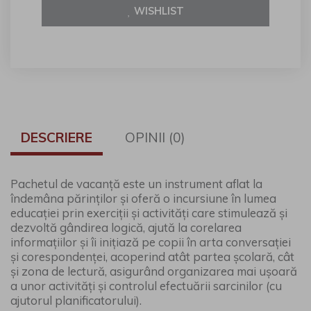
WISHLIST
DESCRIERE
OPINII (0)
Pachetul de vacanță este un instrument aflat la
îndemâna părinților și oferă o incursiune în lumea
educației prin exerciții și activități care stimulează și
dezvoltă gândirea logică, ajută la corelarea
informațiilor și îi inițiază pe copii în arta conversației
și corespondenței, acoperind atât partea școlară, cât
și zona de lectură, asigurând organizarea mai ușoară
a unor activități și controlul efectuării sarcinilor (cu
ajutorul planificatorului).