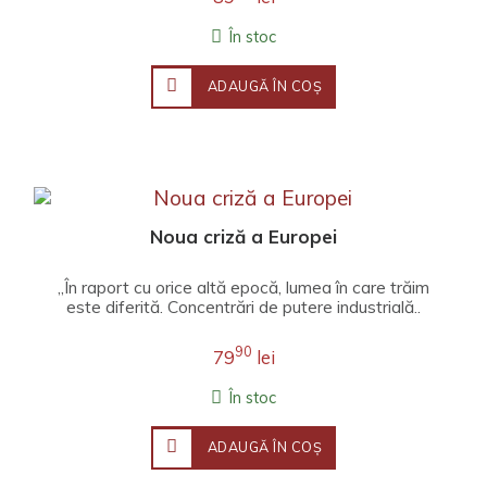
În stoc
ADAUGĂ ÎN COŞ
Noua criză a Europei
„În raport cu orice altă epocă, lumea în care trăim
este diferită. Concentrări de putere industrială..
90
79
lei
În stoc
ADAUGĂ ÎN COŞ