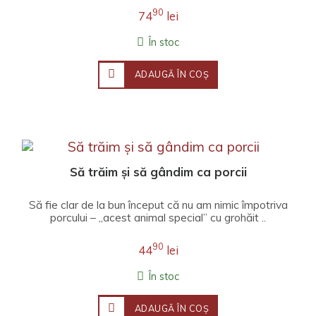
90
74
lei
În stoc
ADAUGĂ ÎN COŞ
Să trăim și să gândim ca porcii
Să fie clar de la bun început că nu am nimic împotriva
porcului – „acest animal special” cu grohăit ..
90
44
lei
În stoc
ADAUGĂ ÎN COŞ