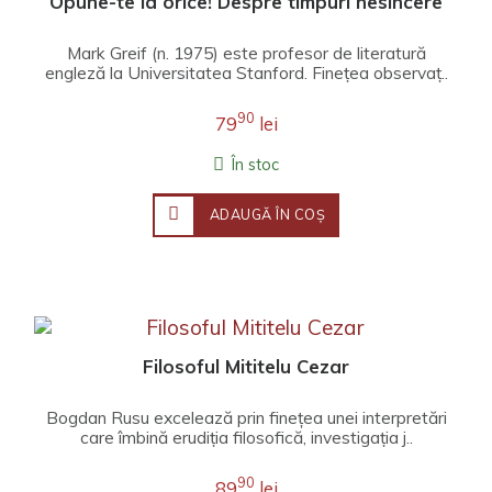
Opune-te la orice! Despre timpuri nesincere
Mark Greif (n. 1975) este profesor de literatură
engleză la Universitatea Stanford. Fineţea observaţ..
90
79
lei
În stoc
ADAUGĂ ÎN COŞ
Filosoful Mititelu Cezar
Bogdan Rusu excelează prin finețea unei interpretări
care îmbină erudiția filosofică, investigația j..
90
89
lei