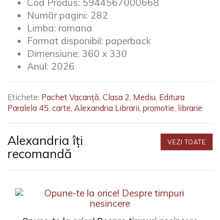
Cod Produs:
5944567000668
Număr pagini:
282
Limba:
romana
Format disponibil:
paperback
Dimensiune:
360 x 330
Anul:
2026
Etichete:
Pachet Vacanță
,
Clasa 2
,
Mediu
,
Editura
Paralela 45
,
carte
,
Alexandria Librarii
,
promotie
,
librarie
Alexandria îți
VEZI TOATE
recomandă