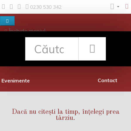
0230 530 342
Închide meniul
Despre noi
Shop
Rețea librării
Promoții
Contact
Evenimente
Dacă nu citești la timp, înțelegi prea
târziu.