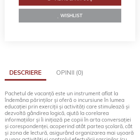
WISHLIST
DESCRIERE
OPINII (0)
Pachetul de vacanță este un instrument aflat la
îndemâna părinților și oferă o incursiune în lumea
educației prin exerciții și activități care stimulează și
dezvoltă gândirea logică, ajută la corelarea
informațiilor și îi inițiază pe copii în arta conversației
și corespondenței, acoperind atât partea școlară, cât
și zona de lectură, asigurând organizarea mai ușoară
a unor activități și controlul efectuării sarcinilor (cu