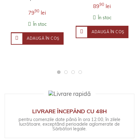
îmbină erudiția
literatură engleză la
90
89
lei
filosofică, investigația j..
Universitatea Stanford.
90
79
lei
Fineţea observaţ..
În stoc
În stoc
ADAUGĂ ÎN COŞ
ADAUGĂ ÎN COŞ
LIVRARE ÎNCEPÂND CU 48H
pentru comenzile date până în ora 12:00, în zilele
lucrătoare, exceptând perioadele aglomerate de
Sărbători legale.