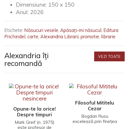
Dimensiune:
150 x 150
Anul:
2026
Etichete:
Năsucuri vesele
,
Apăsați-mi năsucul
,
Editura
Prichindel
,
carte
,
Alexandria Librarii
,
promotie
,
librarie
Alexandria îți
VEZI TOATE
recomandă
Filosoful Mititelu
Cezar
Opune-te la orice!
Despre timpuri
Bogdan Rusu
nesincere
excelează prin finețea
Mark Greif (n. 1975)
unei interpretări care
este profesor de