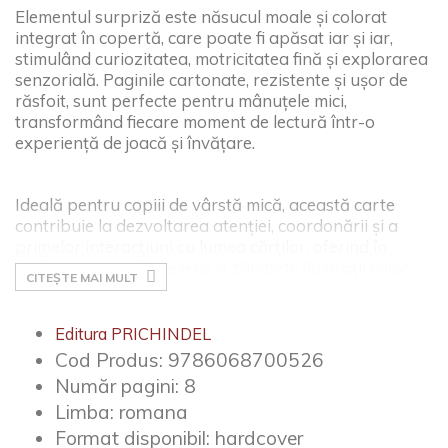
Elementul surpriză este năsucul moale și colorat
integrat în copertă, care poate fi apăsat iar și iar,
stimulând curiozitatea, motricitatea fină și explorarea
senzorială. Paginile cartonate, rezistente și ușor de
răsfoit, sunt perfecte pentru mânuțele mici,
transformând fiecare moment de lectură într-o
experiență de joacă și învățare.
Ideală pentru copiii de vârstă mică, această carte
contribuie la dezvoltarea atenției, coordonării și a
primelor interacțiuni cu lumea cărților, oferind în
același timp multă veselie și zâmbete.
Ilustrații color.
CITEȘTE MAI MULT
Editura PRICHINDEL
Cod Produs:
9786068700526
Număr pagini:
8
Limba:
romana
Format disponibil:
hardcover