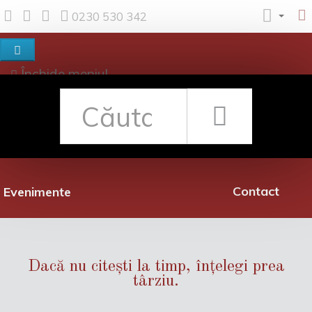
0230 530 342
Închide meniul
Despre noi
Shop
Rețea librării
Promoții
Contact
Evenimente
Dacă nu citești la timp, înțelegi prea
târziu.