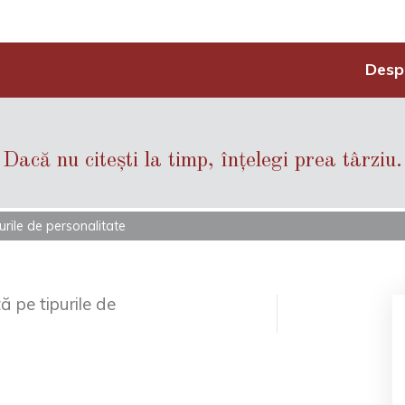
Desp
Dacă nu citești la timp, înțelegi prea târziu.
urile de personalitate