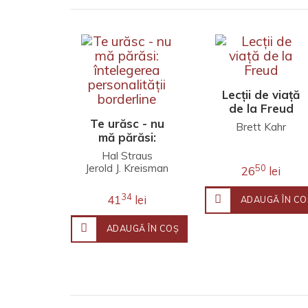
Lecţii de viaţă
de la Freud
Te urăsc - nu
Brett Kahr
mă părăsi:
întelegerea
Hal Straus
personalității
Jerold J. Kreisman
50
26
lei
borderline
34
41
lei
ADAUGĂ ÎN CO
ADAUGĂ ÎN COŞ