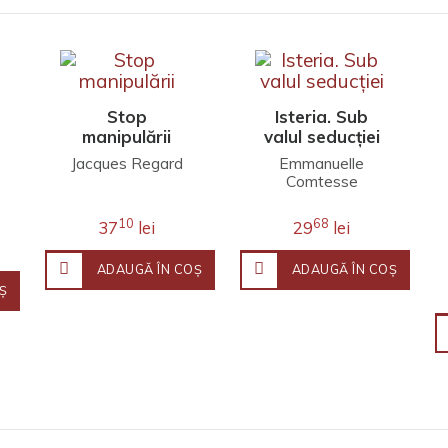
Stop
Isteria. Sub
manipulării
valul seducției
Jacques Regard
Emmanuelle
Comtesse
10
68
37
lei
29
lei
ADAUGĂ ÎN COŞ
ADAUGĂ ÎN COŞ
Ş