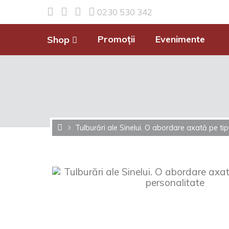
0230 530 342
Promoții
Evenimente
Shop
Tulburări ale Sinelui. O abordare axată pe tip