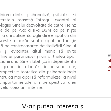
nirea dintre psihanaliză, psihiatrie și
lverstein reașază întregul evantai al
ologiei Sinelui dezvoltate de către Heinz
nile de pe Axa a II-a DSM ca pe niște
 la o insuficientă oglindire empatică din
 Aceste tulburări sunt grupate în funcție
ză pe contracararea devitalizării Sinelui
le și evitante), altul menit să evite
E
ine și paranoide) și un al treilea tipar
al
ziunii unui Sine slăbit (ca în dependență
te grupe de tulburări de personalitate,
p
erspective teoretice din psihopatologia
T
entru ca mai apoi să reformuleze, la nivel
e comportamentale din perspectiva unei
ivelul coeziunii interne.
V-ar putea interesa și...