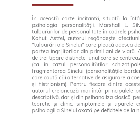
În această carte incitantă, situată la întâl
psihologia personalității, Marshall L. Si
tulburărilor de personalitate în cadrele psih
Kohut. Astfel, autorul regândește afecțiu
"tulburări ale Sinelui" care pleacă adesea de
partea îngrijitorilor din primii ani de viață.
de trei tipare distincte: unul care se centrea
(ca în cazul personalităților schizotipa
fragmentarea Sinelui (personalitățile borderl
care caută căi alternative de asigurare a coe
și histrionism). Pentru fiecare dintre aces
autorul creionează mai întâi principalele p
descriptivă, dar și din psihanaliza clasică, p
teoretic și clinic, simptomele și tiparel
psihologii a Sinelui axată pe deficitele de la n