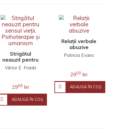
Relații verbale
abuzive
Strigătul
Patricia Evans
neauzit pentru
sensul vieții.
Viktor E. Frankl
Psihoterapie și
00
29
lei
umanism
68
29
lei
ADAUGĂ ÎN COŞ
ADAUGĂ ÎN COŞ