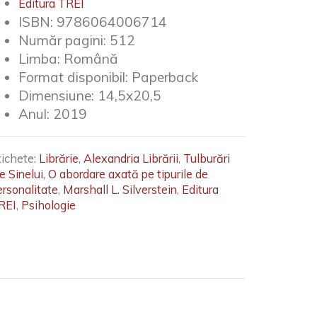
Editura TREI
ISBN:
9786064006714
Număr pagini:
512
Limba:
Română
Format disponibil:
Paperback
Dimensiune:
14,5x20,5
Anul:
2019
tichete:
Librărie
,
Alexandria Librării
,
Tulburări
e Sinelui
,
O abordare axată pe tipurile de
ersonalitate
,
Marshall L. Silverstein
,
Editura
REI
,
Psihologie