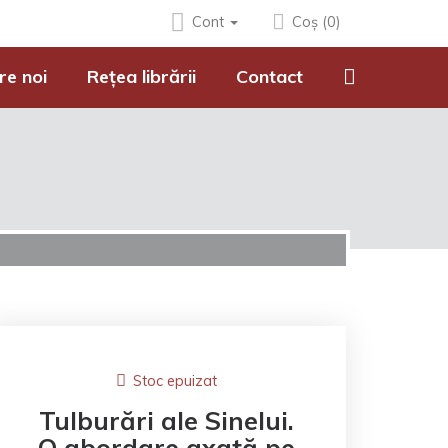
Cont
Coș (0)
re noi
Rețea librării
Contact
Stoc epuizat
Tulburări ale Sinelui.
O abordare axată pe