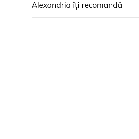
Alexandria îți recomandă
Mark Greif (n. 197