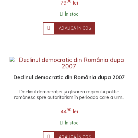
90
79
lei
În stoc
ADAUGĂ ÎN COŞ
Declinul democratic din România dupa 2007
Declinul democrației și glisarea regimului politic
românesc spre autoritarism în perioada care a urm..
90
44
lei
În stoc
ADAUGĂ ÎN COŞ