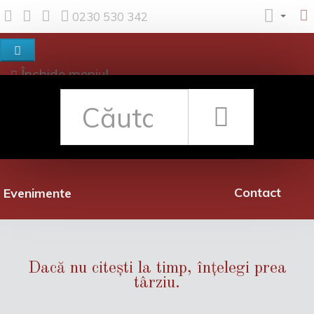
0230 530 342
Închide meniul
Despre noi
Shop
Rețea librării
Promoții
Contact
Evenimente
Dacă nu citești la timp, înțelegi prea
târziu.