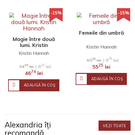
-15%
-15%
Femeile din umbră
Magie între două
lumi. Kristin
Kristin Hannah
Hannah
Kristin Hannah
00
75
65
lei
(-9
lei)
25
99
25
55
lei
54
lei
(-8
lei)
74
46
lei
ADAUGĂ ÎN COŞ
ADAUGĂ ÎN COŞ
Alexandria îți
VEZI TOATE
recomandă