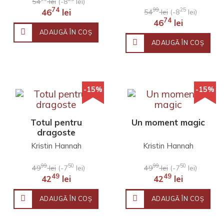
54
lei
(-8
lei)
74
99
25
46
lei
54
lei
(-8
lei)
74
46
lei
ADAUGĂ ÎN COŞ
ADAUGĂ ÎN COŞ
-15%
-15%
Totul pentru
Un moment magic
dragoste
Kristin Hannah
Kristin Hannah
99
50
99
50
49
lei
(-7
lei)
49
lei
(-7
lei)
49
49
42
lei
42
lei
ADAUGĂ ÎN COŞ
ADAUGĂ ÎN COŞ