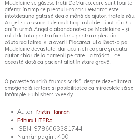
Madelaine se găsesc frații DeMarco, care sunt foarte
diferiți: în timp ce preotul Francis DeMarco este
întotdeauna gata să dea o mână de ajutor, fratele său,
Angel, și-a asumat de mult timp rolul de băiat rău. Cu
ani în urmă, Angel a abandonat-o pe Madelaine – și
rolul de tată pentru fiica lor - pentru a pleca în
căutarea faimei și a averii. Plecarea lui a lăsat-o pe
Madelaine devastată, dar acum el reapare și caută
ajutor chiar de la oamenii pe care i-a trădat – de
această dată ca pacient aflat în stare gravă.
O poveste tandră, frumos scrisă, despre dezvoltarea
emoțională, iertare și posibilitatea ca miracolele să se
întâmple. Publishers Weekly
Autor:
Kristin Hannah
Editura LITERA
ISBN:
9786063381744
Număr pagini:
400