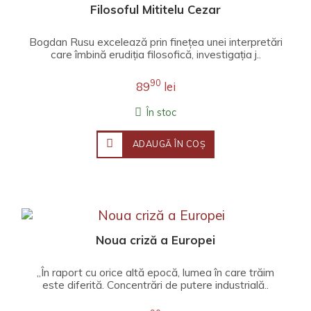
Filosoful Mititelu Cezar
Bogdan Rusu excelează prin finețea unei interpretări
care îmbină erudiția filosofică, investigația j..
90
89
lei
În stoc
ADAUGĂ ÎN COŞ
Noua criză a Europei
„În raport cu orice altă epocă, lumea în care trăim
este diferită. Concentrări de putere industrială..