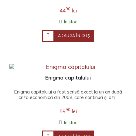
90
44
lei
În stoc
ADAUGĂ ÎN COŞ
Enigma capitalului
Enigma capitalului a fost scrisă exact la un an după
criza economică din 2008, care continuă și azi,..
90
59
lei
În stoc