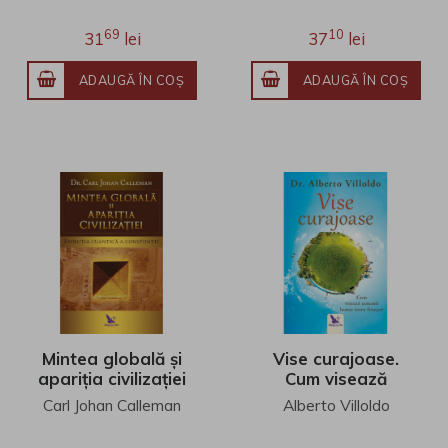
69
10
31
lei
37
lei
ADAUGĂ ÎN COŞ
ADAUGĂ ÎN COŞ
Mintea globală și
Vise curajoase.
apariția civilizației
Cum visează
şamanii lumea
Carl Johan Calleman
Alberto Villoldo
întru fiinţare