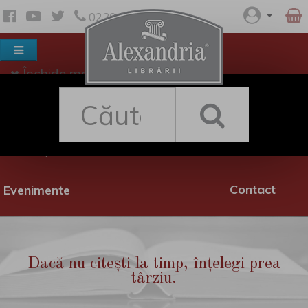
0230 530 342
Închide meniul
Despre noi
Shop
Rețea librării
Promoții
Contact
Evenimente
Dacă nu citești la timp, înțelegi prea
târziu.