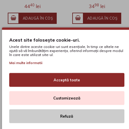
40
98
44
lei
34
lei
ADAUGĂ ÎN COŞ
ADAUGĂ ÎN COŞ
Acest site folosește cookie-uri.
Unele dintre aceste cookie-uri sunt esențiale, în timp ce altele ne
ajută să vă îmbunătățim experiența, oferind informații despre modul
în care este utilizat site-ul.
Mai multe informatii
Acceptă toate
Programarea
Calea mea spre
Customizează
mentală. De la
fericire. Te invit să
persuasiune și
descoperi și să
Eldon Taylor
Lisa Henriksson
spălare a
alegi ce este
Refuză
creierului la self-
potrivit pentru
help și metafizică
tine
28
98