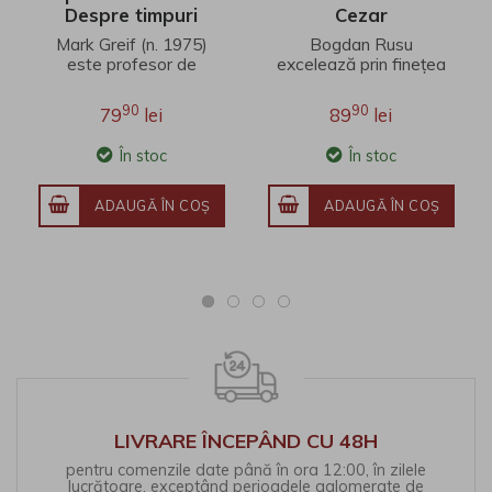
Despre timpuri
Cezar
nesincere
Mark Greif (n. 1975)
Bogdan Rusu
este profesor de
excelează prin finețea
literatură engleză la
unei interpretări care
Universitatea Stanford.
îmbină erudiția
90
90
79
lei
89
lei
Fineţea observaţ..
filosofică, investigația j..
În stoc
În stoc
ADAUGĂ ÎN COŞ
ADAUGĂ ÎN COŞ
LIVRARE ÎNCEPÂND CU 48H
pentru comenzile date până în ora 12:00, în zilele
lucrătoare, exceptând perioadele aglomerate de