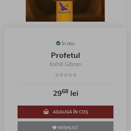
În stoc
Profetul
Kahlil Gibran
68
29
lei
ADAUGĂ ÎN COŞ
WISHLIST