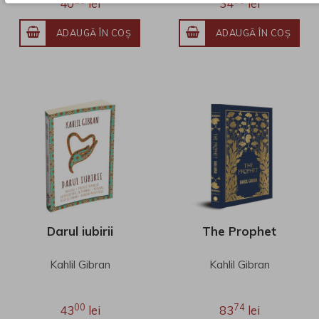
40
lei
34
lei
practică
ADAUGĂ ÎN COŞ
ADAUGĂ ÎN COŞ
Darul iubirii
The Prophet
Kahlil Gibran
Kahlil Gibran
00
74
43
lei
83
lei