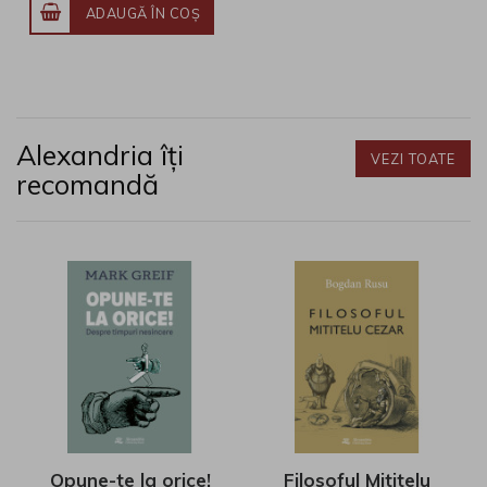
ADAUGĂ ÎN COŞ
Alexandria îți
VEZI TOATE
recomandă
Opune-te la orice!
Filosoful Mititelu