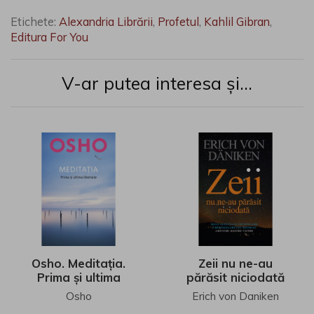
Etichete:
Alexandria Librării
,
Profetul
,
Kahlil Gibran
,
Editura For You
V-ar putea interesa și...
Osho. Meditația.
Zeii nu ne-au
Prima și ultima
părăsit niciodată
libertate
Osho
Erich von Daniken