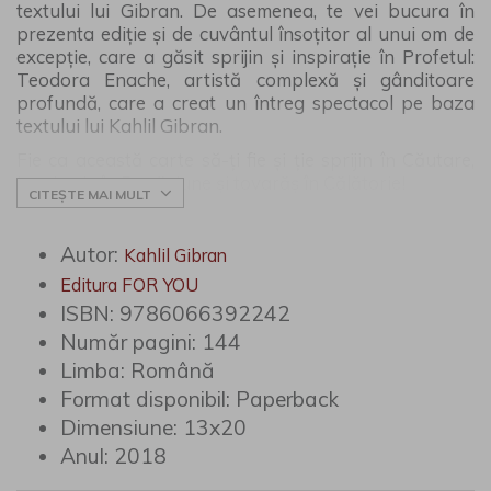
textului lui Gibran. De asemenea, te vei bucura în
prezenta ediție și de cuvântul însoțitor al unui om de
excepție, care a găsit sprijin și inspirație în Profetul:
Teodora Enache, artistă complexă și gânditoare
profundă, care a creat un întreg spectacol pe baza
textului lui Kahlil Gibran.
Fie ca această carte să-ți fie și ție sprijin în Căutare,
inspirație în Rugăciune și tovarăș în Călătorie!
CITEȘTE MAI MULT
Autor:
Kahlil Gibran
Editura FOR YOU
ISBN:
9786066392242
Număr pagini:
144
Limba:
Română
Format disponibil:
Paperback
Dimensiune:
13x20
Anul:
2018