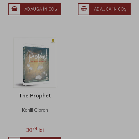
ADAUGĂ ÎN COŞ
ADAUGĂ ÎN COŞ
The Prophet
Kahlil Gibran
74
30
lei