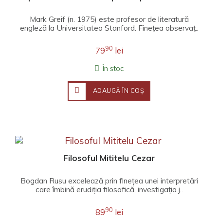
Mark Greif (n. 1975) este profesor de literatură
engleză la Universitatea Stanford. Fineţea observaţ..
90
79
lei
În stoc
ADAUGĂ ÎN COŞ
Filosoful Mititelu Cezar
Bogdan Rusu excelează prin finețea unei interpretări
care îmbină erudiția filosofică, investigația j..
90
89
lei