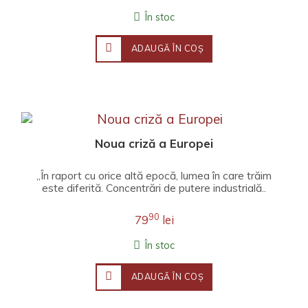
În stoc
ADAUGĂ ÎN COŞ
Noua criză a Europei
„În raport cu orice altă epocă, lumea în care trăim
este diferită. Concentrări de putere industrială..
90
79
lei
În stoc
ADAUGĂ ÎN COŞ