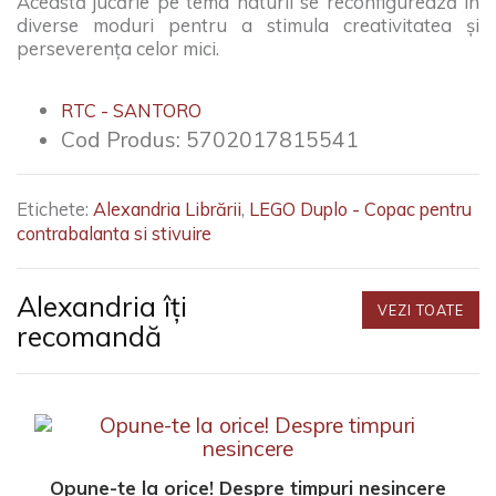
Această jucărie pe tema naturii se reconfigurează în
diverse moduri pentru a stimula creativitatea şi
perseverenţa celor mici.
RTC - SANTORO
Cod Produs:
5702017815541
Etichete:
Alexandria Librării
,
LEGO Duplo - Copac pentru
contrabalanta si stivuire
Alexandria îți
VEZI TOATE
recomandă
Opune-te la orice! Despre timpuri nesincere