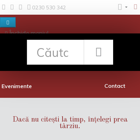
0230 530 342
Închide meniul
Despre noi
Shop
Rețea librării
Promoții
Contact
Evenimente
Dacă nu citești la timp, înțelegi prea
târziu.