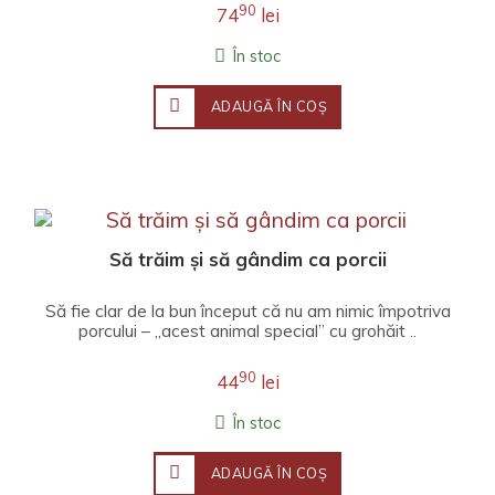
90
74
lei
În stoc
ADAUGĂ ÎN COŞ
Să trăim și să gândim ca porcii
Să fie clar de la bun început că nu am nimic împotriva
porcului – „acest animal special” cu grohăit ..
90
44
lei
În stoc
ADAUGĂ ÎN COŞ