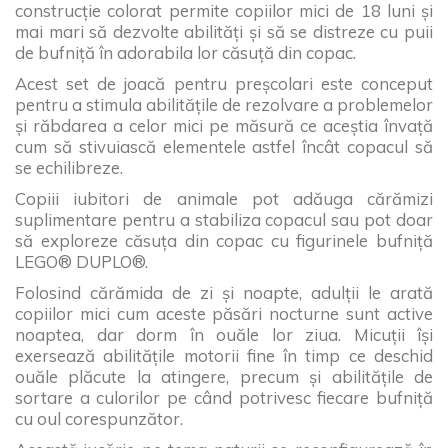
construcţie colorat permite copiilor mici de 18 luni şi
mai mari să dezvolte abilităţi şi să se distreze cu puii
de bufniţă în adorabila lor căsuţă din copac.
Acest set de joacă pentru preşcolari este conceput
pentru a stimula abilităţile de rezolvare a problemelor
şi răbdarea a celor mici pe măsură ce aceştia învaţă
cum să stivuiască elementele astfel încât copacul să
se echilibreze.
Copiii iubitori de animale pot adăuga cărămizi
suplimentare pentru a stabiliza copacul sau pot doar
să exploreze căsuţa din copac cu figurinele bufniţă
LEGO® DUPLO®.
Folosind cărămida de zi şi noapte, adulţii le arată
copiilor mici cum aceste păsări nocturne sunt active
noaptea, dar dorm în ouăle lor ziua. Micuţii îşi
exersează abilităţile motorii fine în timp ce deschid
ouăle plăcute la atingere, precum şi abilităţile de
sortare a culorilor pe când potrivesc fiecare bufniţă
cu oul corespunzător.