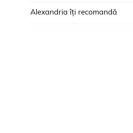
Alexandria îți recomandă
Mark Greif (n. 197