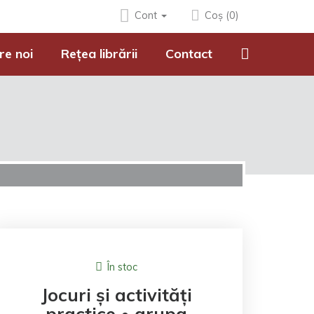
Cont
Coș (0)
re noi
Rețea librării
Contact
În stoc
Jocuri și activități
practice • grupa