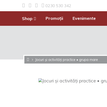
0230 530 342
Promoții
Evenimente
Shop
Jocuri și activități practice • grupa mare