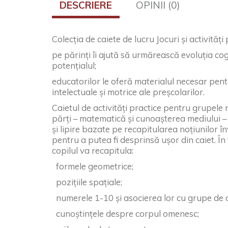
DESCRIERE
OPINII (0)
Colecția de caiete de lucru Jocuri și activități
pe părinți îi ajută să urmărească evoluția cogn
potențialul;
educatorilor le oferă materialul necesar pentr
intelectuale și motrice ale preșcolarilor.
Caietul de activități practice pentru grupele m
părți – matematică și cunoașterea mediului – 
și lipire bazate pe recapitularea noțiunilor î
pentru a putea fi desprinsă ușor din caiet. În
copilul va recapitula:
formele geometrice;
pozițiile spațiale;
numerele 1-10 și asocierea lor cu grupe de o
cunoștințele despre corpul omenesc;