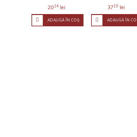
14
10
20
lei
37
lei
ADAUGĂ ÎN COŞ
ADAUGĂ ÎN CO