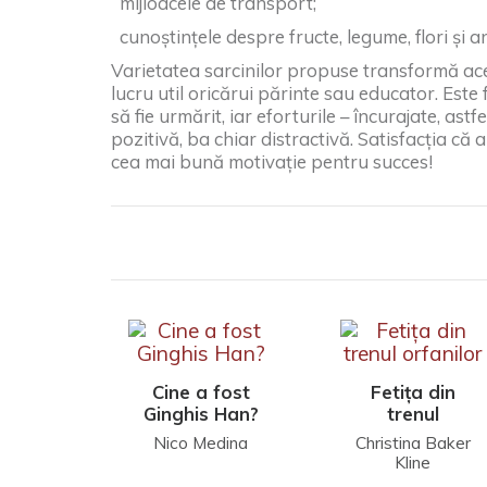
mijloacele de transport;
cunoștințele despre fructe, legume, flori și a
Varietatea sarcinilor propuse transformă ace
lucru util oricărui părinte sau educator. Este
să fie urmărit, iar eforturile – încurajate, ast
pozitivă, ba chiar distractivă. Satisfacția că 
cea mai bună motivație pentru succes!
Cine a fost
Fetița din
Ginghis Han?
trenul
orfanilor
Nico Medina
Christina Baker
Kline