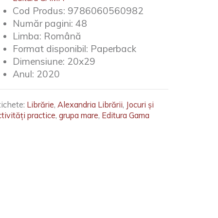
Cod Produs:
9786060560982
Număr pagini:
48
Limba:
Română
Format disponibil:
Paperback
Dimensiune:
20x29
Anul:
2020
tichete:
Librărie
,
Alexandria Librării
,
Jocuri și
tivități practice
,
grupa mare
,
Editura Gama