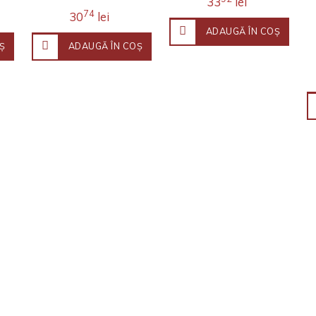
33
lei
74
30
lei
ADAUGĂ ÎN COŞ
Ş
ADAUGĂ ÎN COŞ