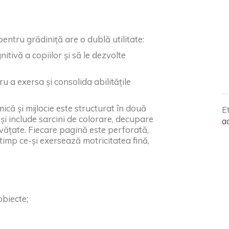
 pentru grădiniță are o dublă utilitate:
itivă a copiilor și să le dezvolte
u a exersa și consolida abilitățile
ică și mijlocie este structurat în două
E
și include sarcini de colorare, decupare
ac
nvățate. Fiecare pagină este perforată,
 timp ce-și exersează motricitatea fină,
biecte;