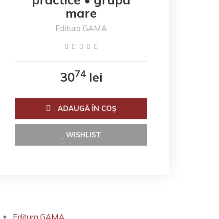
mare
Editura GAMA
74
30
lei
ADAUGĂ ÎN COŞ
WISHLIST
Editura GAMA