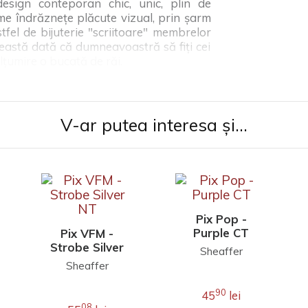
esign conteporan chic, unic, plin de
orme îndrăznețe plăcute vizual, prin șarm
fel de bijuterie "scriitoare" membrelor
ceastă dată că dumneavoastră să fiți cei
ulțumire o bucată de răi.
aturi de lac purpuriu lucios.
V-ar putea interesa și...
ste din oțel inoxidabil tip arc placat cu
turi de lac purpuriu lucios.
Pix Pop -
Purple CT
Pix VFM -
Strobe Silver
Sheaffer
NT
Sheaffer
90
45
lei
08