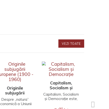
VEZI TOATE
Să trăi
gândim c
Capitalism,
Socialism și
Originile
Să fie clar
Democrație
subjugării
început 
Capitalism, Socialism
uropene (1900 -
nimic îm
și Democrație este,
Despre „natura”
porcului 
1960)
în mod cert, cea mai
conomică a Uniunii
9
44
animal spe
populară carte a lui
Europene, născută
90