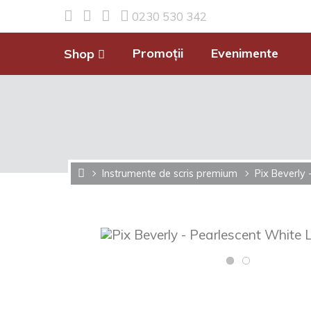
0230 530 342
Promoții
Evenimente
Shop
Instrumente de scris premium
Pix Beverly