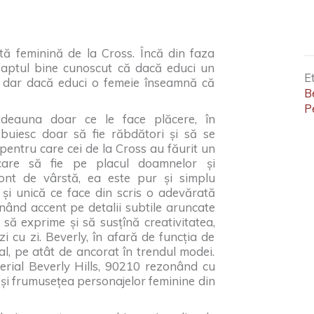
tă feminină de la Cross. Încă din faza
 faptul bine cunoscut că dacă educi un
E
 dar dacă educi o femeie înseamnă că
B
P
otdeauna doar ce le face plăcere, în
rebuiesc doar să fie răbdători și să se
pentru care cei de la Cross au făurit un
 care să fie pe placul doamnelor și
cont de vârstă, ea este pur și simplu
și unică ce face din scris o adevărată
nând accent pe detalii subtile aruncate
l să exprime și să susțînă creativitatea,
zi cu zi. Beverly, în afară de funcția de
nal, pe atât de ancorat în trendul modei.
serial Beverly Hills, 90210 rezonând cu
și frumusețea personajelor feminine din