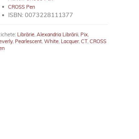
CROSS Pen
ISBN:
0073228111377
tichete:
Librărie
,
Alexandria Librării
,
Pix
,
everly
,
Pearlescent
,
White
,
Lacquer
,
CT
,
CROSS
en