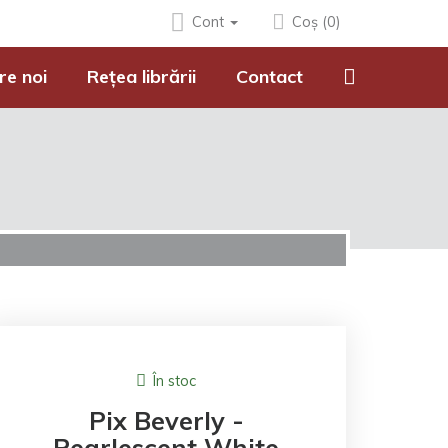
Cont
Coș (0)
re noi
Rețea librării
Contact
În stoc
Pix Beverly -
Pearlescent White