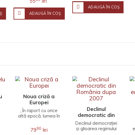
55
lei
ADAUGĂ ÎN COŞ
Ş
ADAUGĂ ÎN COŞ
u
Noua criză a
Europei
Declinul
„În raport cu orice
democratic din
altă epocă, lumea în
România dupa
e
care trăim este
Declinul democrației
diferită. Concentrări
2007
și glisarea regimului
e
90
79
lei
de putere
politic românesc