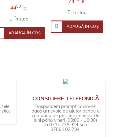
74
lei
grohăi
Schumpeter și nu..
odată cu epoca
În 
90
44
lei
imperialistă, nu
În stoc
există dubii. ..
În stoc
ADAU
ADAUGĂ ÎN COŞ
ADAUGĂ ÎN COŞ
CONSILIERE TELEFONICĂ
usele
Răspundem prompt! Sună-ne
istice
dacă ai nevoie de ajutor pentru a
comanda de pe site-ul nostru. De
luni până vineri (08:00 - 16:30)
la 0734.738.924 sau
0786.102.784.