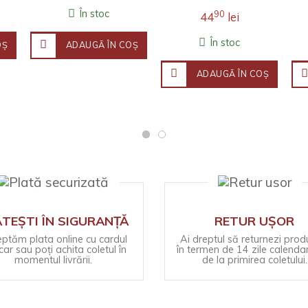
industrială..
spre autoritarism în
În stoc
90
44
lei
perioada care a urm..
În stoc
OŞ
ADAUGĂ ÎN COŞ
ADAUGĂ ÎN COŞ
TEȘTI ÎN SIGURANȚĂ
RETUR UȘOR
ptăm plata online cu cardul
Ai dreptul să returnezi prod
ar sau poți achita coletul în
în termen de 14 zile calendar
momentul livrării.
de la primirea coletului.