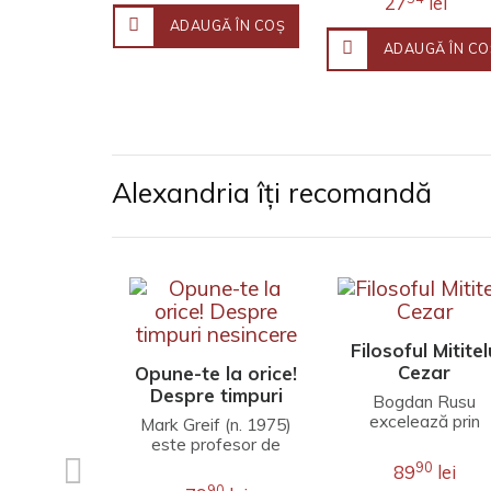
27
lei
ADAUGĂ ÎN COŞ
ADAUGĂ ÎN CO
Alexandria îți recomandă
Filosoful Mititel
Cezar
Opune-te la orice!
Despre timpuri
Bogdan Rusu
nesincere
excelează prin
Mark Greif (n. 1975)
finețea unei
este profesor de
interpretări care
literatură engleză la
90
89
lei
îmbină erudiția
Universitatea
90