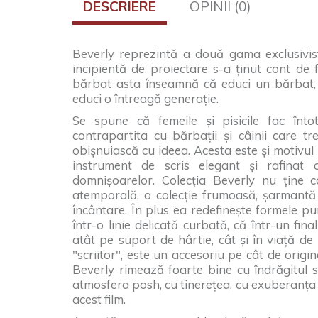
DESCRIERE
OPINII (0)
Beverly reprezintă a două gama exclusivis
incipientă de proiectare s-a ținut cont de
bărbat asta înseamnă că educi un bărbat,
educi o întreagă generație.
Se spune că femeile și pisicile fac înt
contrapartita cu bărbații și câinii care t
obișnuiască cu ideea. Acesta este și motivul 
instrument de scris elegant și rafinat
domnișoarelor. Colecția Beverly nu ține 
atemporală, o colecție frumoasă, șarmantă 
încântare. În plus ea redefinește formele pu
într-o linie delicată curbată, că într-un fina
atât pe suport de hârtie, cât și în viață de 
"scriitor", este un accesoriu pe cât de origi
Beverly rimează foarte bine cu îndrăgitul 
atmosfera posh, cu tinerețea, cu exuberanța 
acest film.