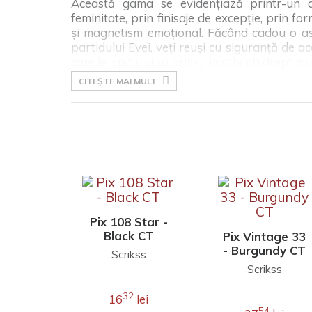
Această gama se evidențiază printr-un d
feminitate, prin finisaje de excepție, prin f
și magnetism emoțional. Făcând cadou o ast
partidului Evei, veți reuși cu siguranță de a
care le ispitiți și să primiți în schimb drept m
Mecanism Twist (prin invartire).
CITEȘTE MAI MULT
Corp superior din alamă lăcuit cu multiple str
Mină pix Cross Slim.
Accesorii din alamă placate cu crom. Clipul e
crom.
Corp inferior din alamă lăcuit cu multiple stra
Pix 108 Star -
Black CT
Pix Vintage 33
- Burgundy CT
Scrikss
Scrikss
32
16
lei
54