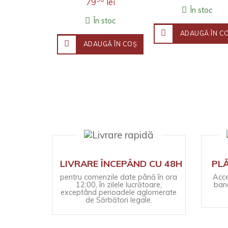
79
lei
filosofică,
Stanford. Fineţea
În stoc
investigația j..
observaţ..
În stoc
ADAUGĂ ÎN C
ADAUGĂ ÎN COŞ
LIVRARE ÎNCEPÂND CU 48H
PLĂ
pentru comenzile date până în ora
Acce
12:00, în zilele lucrătoare,
banc
exceptând perioadele aglomerate
de Sărbători legale.