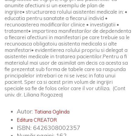
anumite afectiuni si un exemplu de plan de
ingrijire
• structurarea rolului asistentei medicale in: •
educatia pentru sanatate a fiecarui individ •
recunoasterea modificarilor clinice • investigatii •
tratament
• impartirea manifestarilor de depdendenta
a fiecarei afectiuni in manifestari pe care trebuie sa le
recunoasca obligatoiu asistenta medicala si alte
manifestari
• evidentierea rolului propriu si delegat a
asistentei medicale in tratarea pacientilor.
Pentru a fi
materialul mai usor de asimilat am decis ca acesta sa
fie prezentat sub forma de tabele care sa raspunda
principalelor intrebari ce ni se ivesc in fata unui
pacient. Sper ca si acest prim volum de ingrijiri
speciale sa fie de folos celor care il vor utiliza. (Cont
univ. dr. Liliana Rogozea)
Autor:
Tatiana Oglinda
Editura CREATOR
ISBN:
6426308002357
Număr pagini:
162