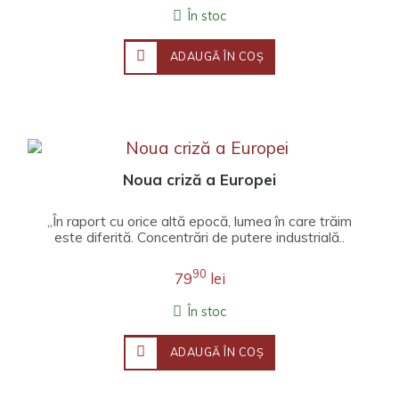
În stoc
ADAUGĂ ÎN COŞ
Noua criză a Europei
„În raport cu orice altă epocă, lumea în care trăim
este diferită. Concentrări de putere industrială..
90
79
lei
În stoc
ADAUGĂ ÎN COŞ