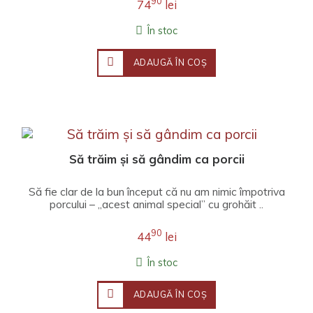
90
74
lei
În stoc
ADAUGĂ ÎN COŞ
Să trăim și să gândim ca porcii
Să fie clar de la bun început că nu am nimic împotriva
porcului – „acest animal special” cu grohăit ..
90
44
lei
În stoc
ADAUGĂ ÎN COŞ