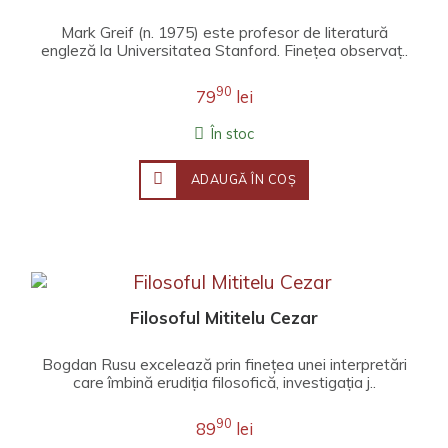
Mark Greif (n. 1975) este profesor de literatură
engleză la Universitatea Stanford. Fineţea observaţ..
90
79
lei
În stoc
ADAUGĂ ÎN COŞ
Filosoful Mititelu Cezar
Bogdan Rusu excelează prin finețea unei interpretări
care îmbină erudiția filosofică, investigația j..
90
89
lei