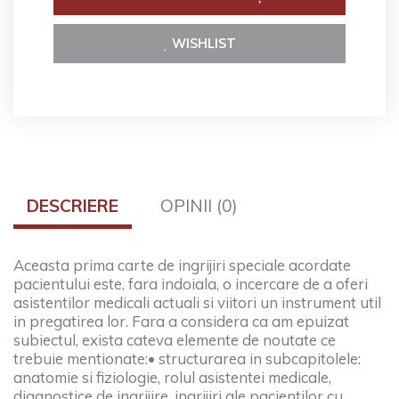
WISHLIST
DESCRIERE
OPINII (0)
Aceasta prima carte de ingrijiri speciale acordate
pacientului este, fara indoiala, o incercare de a oferi
asistentilor medicali actuali si viitori un instrument util
in pregatirea lor. Fara a considera ca am epuizat
subiectul, exista cateva elemente de noutate ce
trebuie mentionate:
• structurarea in subcapitolele:
anatomie si fiziologie, rolul asistentei medicale,
diagnostice de ingrijire, ingrijiri ale pacientilor cu