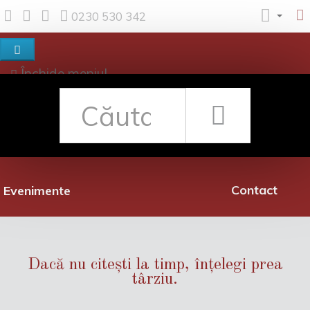
0230 530 342
Închide meniul
Despre noi
Shop
Rețea librării
Promoții
Contact
Evenimente
Dacă nu citești la timp, înțelegi prea
târziu.