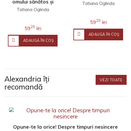
omului sănătos și
Tatiana Oglinda
bolnav
Tatiana Oglinda
20
59
lei
20
59
lei
ADAUGĂ ÎN COŞ
ADAUGĂ ÎN COŞ
Alexandria îți
VEZI TOATE
recomandă
Opune-te la orice! Despre timpuri nesincere