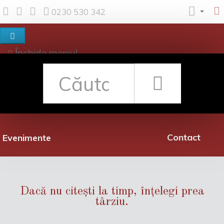
0230 530 342
Închide meniul
Despre noi
Shop
Rețea librării
Promoții
Contact
Evenimente
Dacă nu citești la timp, înțelegi prea
târziu.