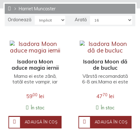
Harriet Muncaster
Ordonează
Arată
Isadora Moon
Isadora Moon dă
aduce magia iernii
de bucluc
Mama ei este zână,
Vârstă recomandată
tatăl este vampir, iar
6-8 ani.Mama ei este
ea este câte puțin din
zână, tatăl este
amândouă!Isadora
vampir, iar ea este
00
70
59
lei
47
lei
adoră să se joace în
câte puțin din
zăpadă, iar creațiile ei
amândouă!Isadora
În stoc
În stoc
prind viață cu ajutorul
vrea să l aducă la
baghetei magice a
școală de ziua
mătușii sale, o
animalului de
ADAUGĂ ÎN COŞ
ADAUGĂ ÎN COŞ
adevărată zână a
companie pe
zăpezii! Dar zăpada
Iepurașul Roz. Dar
magică nu durează
verișoara ei mai