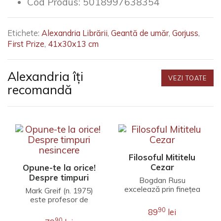
Cod Produs:
5018997638354
Etichete:
Alexandria Librării
,
Geantă de umăr
,
Gorjuss
,
First Prize
,
41x30x13 cm
Alexandria îți
VEZI TOATE
recomandă
Filosoful Mititelu
Cezar
Opune-te la orice!
Despre timpuri
Bogdan Rusu
nesincere
excelează prin finețea
Mark Greif (n. 1975)
unei interpretări care
este profesor de
îmbină erudiția
literatură engleză la
90
89
lei
filosofică, investigația j..
Universitatea Stanford.
90