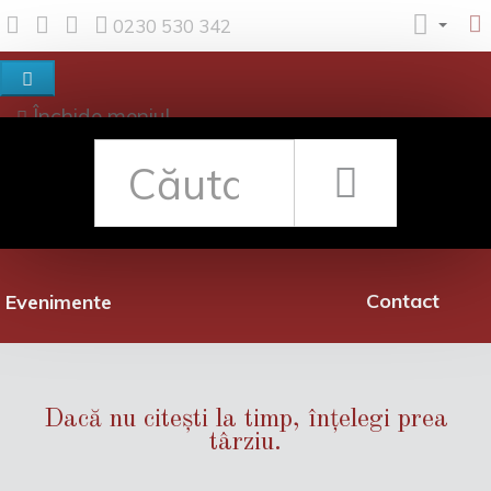
0230 530 342
Închide meniul
Despre noi
Shop
Rețea librării
Promoții
Contact
Evenimente
Dacă nu citești la timp, înțelegi prea
târziu.