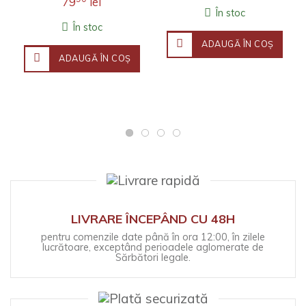
79
lei
Fineţea observaţ..
În stoc
În stoc
ADAUGĂ ÎN COŞ
ADAUGĂ ÎN COŞ
LIVRARE ÎNCEPÂND CU 48H
pentru comenzile date până în ora 12:00, în zilele
lucrătoare, exceptând perioadele aglomerate de
Sărbători legale.