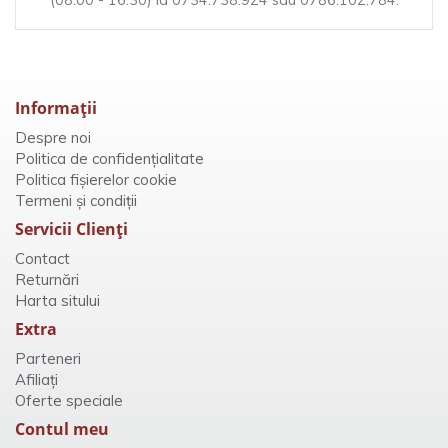
(08:00 - 16:30) la 0734.738.924 sau 0786.102.784.
Informaţii
Despre noi
Politica de confidențialitate
Politica fișierelor cookie
Termeni și condiții
Servicii Clienţi
Contact
Returnări
Harta sitului
Extra
Parteneri
Afiliaţi
Oferte speciale
Contul meu