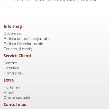
(08:00 - 16:30) la 0734.738.924 sau 0786.102.784.
Informaţii
Despre noi
Politica de confidențialitate
Politica fișierelor cookie
Termeni și condiții
Servicii Clienţi
Contact
Returnări
Harta sitului
Extra
Parteneri
Afiliaţi
Oferte speciale
Contul meu