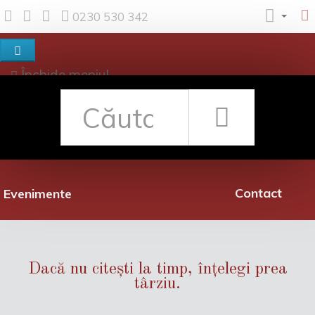
0230 530 342
Închide meniul
Despre noi
Shop
Rețea librării
Promoții
Contact
Evenimente
Dacă nu citești la timp, înțelegi prea
târziu.