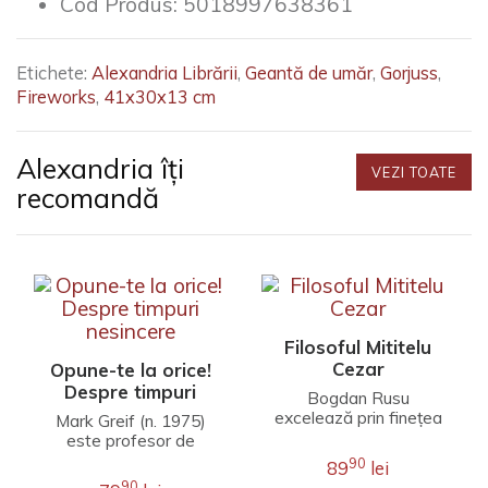
Cod Produs:
5018997638361
Etichete:
Alexandria Librării
,
Geantă de umăr
,
Gorjuss
,
Fireworks
,
41x30x13 cm
Alexandria îți
VEZI TOATE
recomandă
Filosoful Mititelu
Cezar
Opune-te la orice!
Despre timpuri
Bogdan Rusu
nesincere
excelează prin finețea
Mark Greif (n. 1975)
unei interpretări care
este profesor de
îmbină erudiția
literatură engleză la
90
89
lei
filosofică, investigația j..
Universitatea Stanford.
90