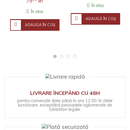
79
lei
Fineţea observaţ..
În stoc
În stoc
ADAUGĂ ÎN COŞ
ADAUGĂ ÎN COŞ
LIVRARE ÎNCEPÂND CU 48H
pentru comenzile date până în ora 12:00, în zilele
lucrătoare, exceptând perioadele aglomerate de
Sărbători legale.