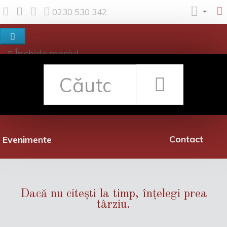
0230 530 342
Închide meniul
Despre noi
Shop
Rețea librării
Promoții
Contact
Evenimente
Dacă nu citești la timp, înțelegi prea
târziu.