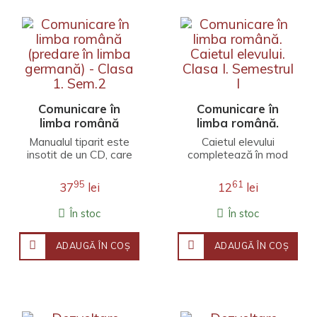
vacantei...
Comunicare în
Comunicare în
limba română
limba română.
(predare în limba
Caietul elevului.
Manualul tiparit este
Caietul elevului
germană) - Clasa
Clasa I. Semestrul
insotit de un CD, care
completează în mod
1. Sem.2
I
cuprinde varianta
firesc manualul,
digitala, avand un
oferind elevului spațiu
95
61
37
lei
12
lei
continut similar
pentru exersare,
variantei tiparite...
aplicare,
În stoc
În stoc
dezvoltare.Elaborat
în conformitate cu
programa școlară în
ADAUGĂ ÎN COŞ
ADAUGĂ ÎN COŞ
vigoare, caietul de
lucru este centrat pe
activitatea micului
școlar și propune
activități de învățare