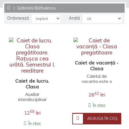
Gabriela Bărbulescu
Ordonează
Arată
Caiet de vacanță -
Clasa
pregatitoare
Caietul de
Caiet de lucru.
vacanta este o
Clasa
culegere de activitati
integrate care il
pregătitoare.
42
Auxiliar
26
lei
provoaca pe elev sa
Rațușca cea
interdisciplinar
aplice, in alte
urâtă. Semestrul I.
elaborat în
În stoc
contexte decat cele
reeditare
conformitate cu
58
deja cunoscute, ceea
12
lei
programa
ce a invatat in anul
ADAUGĂ ÎN COŞ
școlară.Aprobat de
scolar anterior la
În stoc
MEN prin ordinul
toate disciplinele de