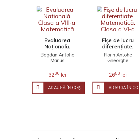
Evaluarea
Fișe de lucru
Națională.
diferențiate.
Clasa a VIII-a.
Matematică.
Bogdan Antohe
Florin Antohe
Matematică
Clasa a VI-a
Marius
Gheorghe
Antonescu
Iacoviţă
Florin Antohe
Marin Chirciu
00
50
32
lei
26
lei
Marius
Antonescu
ADAUGĂ ÎN COŞ
ADAUGĂ ÎN CO