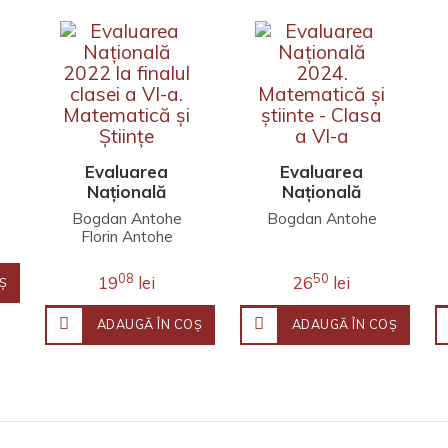
Evaluarea
Evaluarea
Națională
Națională
2022 la finalul
2024.
Bogdan Antohe
Bogdan Antohe
clasei a VI-a.
Matematică și
Florin Antohe
Matematică și
știinte - Clasa
Științe
a VI-a
08
50
19
lei
26
lei
Ş
ADAUGĂ ÎN COŞ
ADAUGĂ ÎN COŞ