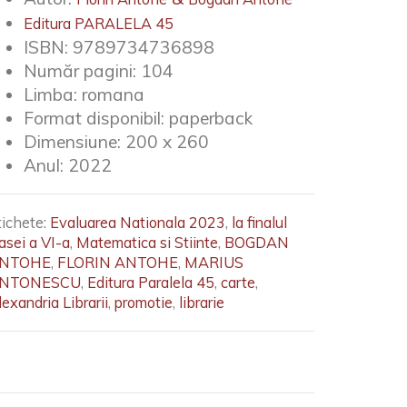
Editura PARALELA 45
ISBN:
9789734736898
Număr pagini:
104
Limba:
romana
Format disponibil:
paperback
Dimensiune:
200 x 260
Anul:
2022
tichete:
Evaluarea Nationala 2023
,
la finalul
asei a VI-a
,
Matematica si Stiinte
,
BOGDAN
NTOHE
,
FLORIN ANTOHE
,
MARIUS
NTONESCU
,
Editura Paralela 45
,
carte
,
exandria Librarii
,
promotie
,
librarie