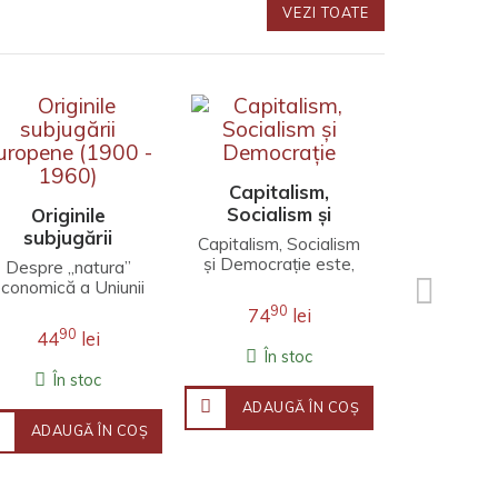
VEZI TOATE
Să trăi
gândim c
Capitalism,
Socialism și
Originile
Să fie clar
Democrație
subjugării
început 
Capitalism, Socialism
uropene (1900 -
nimic îm
și Democrație este,
Despre „natura”
porcului 
1960)
în mod cert, cea mai
conomică a Uniunii
9
44
animal spe
populară carte a lui
Europene, născută
90
74
lei
grohăi
Schumpeter și nu..
odată cu epoca
În 
90
44
lei
imperialistă, nu
În stoc
există dubii. ..
În stoc
ADAU
ADAUGĂ ÎN COŞ
ADAUGĂ ÎN COŞ