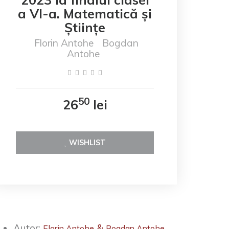
a VI-a. Matematică și
Științe
Florin Antohe
Bogdan
Antohe
50
26
lei
WISHLIST
Autor:
Florin Antohe
Bogdan Antohe