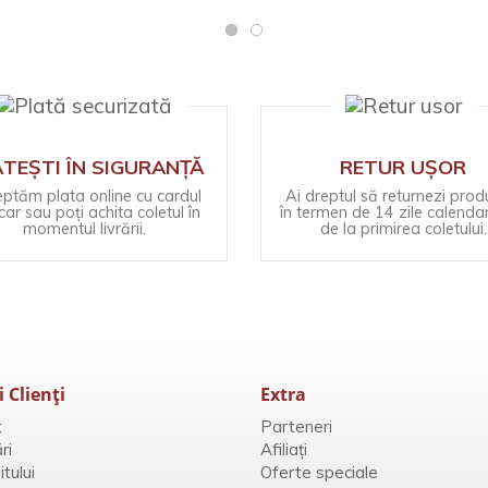
TEȘTI ÎN SIGURANȚĂ
RETUR UȘOR
ptăm plata online cu cardul
Ai dreptul să returnezi prod
ar sau poți achita coletul în
în termen de 14 zile calendar
momentul livrării.
de la primirea coletului.
i Clienţi
Extra
t
Parteneri
ri
Afiliaţi
tului
Oferte speciale