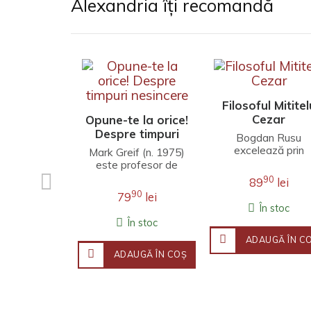
Alexandria îți recomandă
Filosoful Mititel
Cezar
Opune-te la orice!
Despre timpuri
Bogdan Rusu
nesincere
excelează prin
Mark Greif (n. 1975)
finețea unei
este profesor de
interpretări care
literatură engleză la
90
89
lei
îmbină erudiția
Universitatea
90
79
lei
filosofică,
Stanford. Fineţea
În stoc
investigația j..
observaţ..
În stoc
ADAUGĂ ÎN C
ADAUGĂ ÎN COŞ