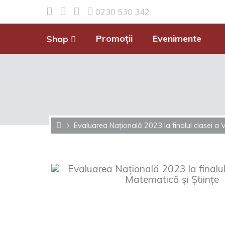
0230 530 342
Promoții
Evenimente
Shop
Evaluarea Națională 2023 la finalul clasei a V