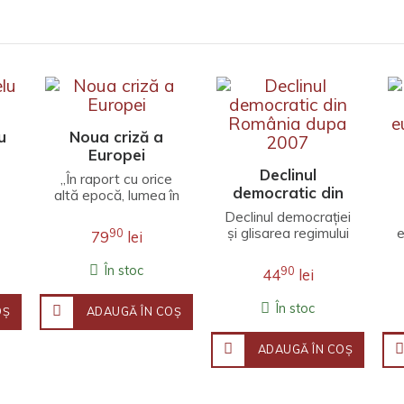
u
Noua criză a
Europei
Declinul
„În raport cu orice
democratic din
altă epocă, lumea în
România dupa
e
care trăim este
Declinul democrației
diferită. Concentrări
2007
și glisarea regimului
e
90
79
lei
de putere
politic românesc
industrială..
spre autoritarism în
În stoc
90
44
lei
perioada care a urm..
În stoc
OŞ
ADAUGĂ ÎN COŞ
ADAUGĂ ÎN COŞ