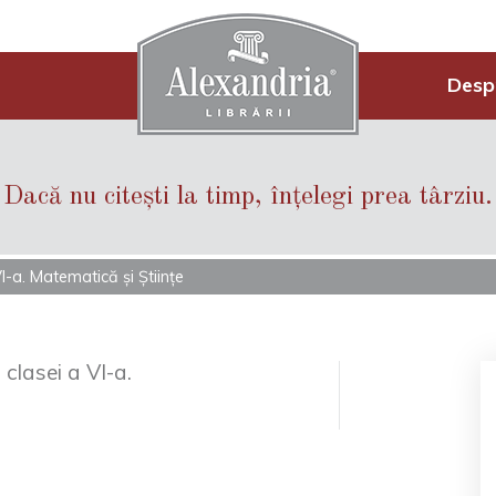
Desp
Dacă nu citești la timp, înțelegi prea târziu.
I-a. Matematică și Științe