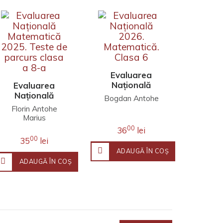
Evaluarea
Națională
Evaluarea
2026.
Națională
Bogdan Antohe
Matematică.
Matematică
Florin Antohe
Clasa 6
2025. Teste de
Marius
parcurs clasa
Antonescu
00
36
lei
a 8-a
00
35
lei
ADAUGĂ ÎN COŞ
ADAUGĂ ÎN COŞ