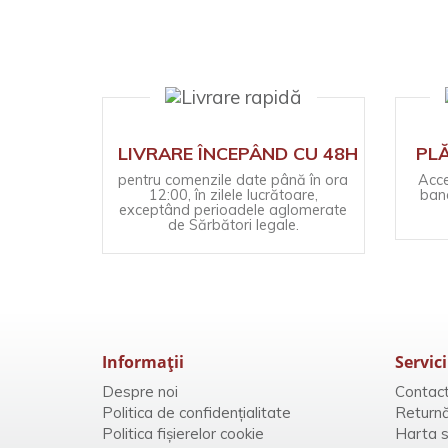
LIVRARE ÎNCEPÂND CU 48H
PLĂ
pentru comenzile date până în ora
Acce
12:00, în zilele lucrătoare,
banc
exceptând perioadele aglomerate
de Sărbători legale.
Informaţii
Servici
Despre noi
Contac
Politica de confidențialitate
Returnă
Politica fișierelor cookie
Harta si