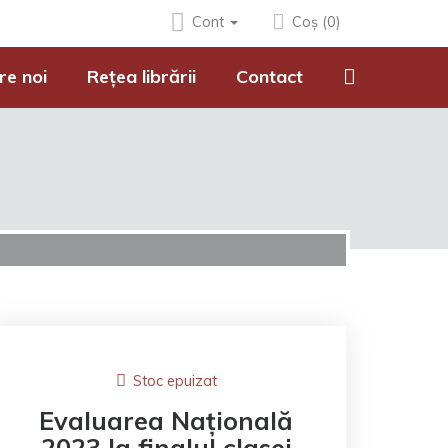
Cont
Coș (0)
re noi
Rețea librării
Contact
Stoc epuizat
Evaluarea Națională
2023 la finalul clasei