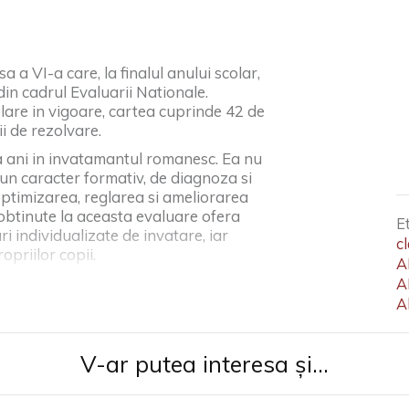
 a VI-a care, la finalul anului scolar,
din cadrul Evaluarii Nationale.
are in vigoare, cartea cuprinde 42 de
i de rezolvare.
va ani in invatamantul romanesc. Ea nu
un caracter formativ, de diagnoza si
ptimizarea, reglarea si ameliorarea
obtinute la aceasta evaluare ofera
E
i individualizate de invatare, iar
cl
opriilor copii.
A
A
Al
V-ar putea interesa și...