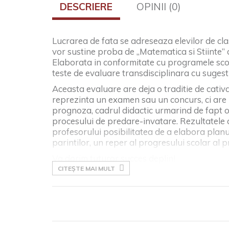
DESCRIERE
OPINII (0)
Lucrarea de fata se adreseaza elevilor de clasa
vor sustine proba de „Matematica si Stiinte” 
Elaborata in conformitate cu programele scol
teste de evaluare transdisciplinara cu sugesti
Aceasta evaluare are deja o traditie de cati
reprezinta un examen sau un concurs, ci are 
prognoza, cadrul didactic urmarind de fapt o
procesului de predare-invatare. Rezultatele 
profesorului posibilitatea de a elabora planur
parintilor, un reper al progresului scolar al pr
Va dorim tuturor succes deplin!
CITEȘTE MAI MULT