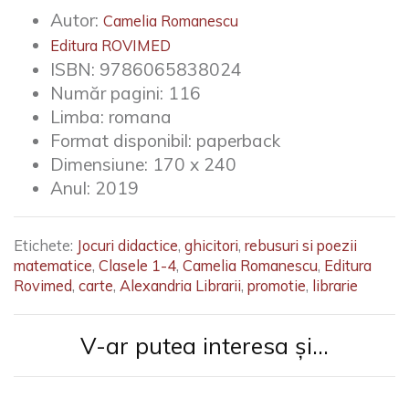
asimilate de elevi si, in mod deosebit, necesitatea ca
Autor:
lectia de matematica sa fie completata sau intercalata
Camelia Romanescu
cu jocuri didactice cu continut matematic - uneori,
Editura ROVIMED
chiar concepute sub forma de joc. - Autoarea
ISBN:
9786065838024
Număr pagini:
116
Limba:
romana
Format disponibil:
paperback
Dimensiune:
170 x 240
Anul:
2019
Etichete:
Jocuri didactice
,
ghicitori
,
rebusuri si poezii
matematice
,
Clasele 1-4
,
Camelia Romanescu
,
Editura
Rovimed
,
carte
,
Alexandria Librarii
,
promotie
,
librarie
V-ar putea interesa și...