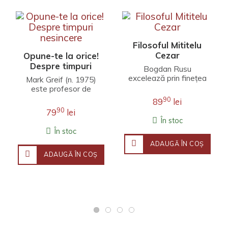
Filosoful Mititelu
Cezar
Opune-te la orice!
Despre timpuri
Bogdan Rusu
nesincere
excelează prin finețea
Mark Greif (n. 1975)
unei interpretări care
este profesor de
îmbină erudiția
literatură engleză la
90
89
lei
filosofică, investigația j..
Universitatea Stanford.
90
79
lei
Fineţea observaţ..
În stoc
În stoc
ADAUGĂ ÎN COŞ
ADAUGĂ ÎN COŞ