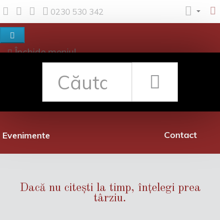
0230 530 342
Închide meniul
Despre noi
Shop
Rețea librării
Promoții
Contact
Evenimente
Dacă nu citești la timp, înțelegi prea
târziu.