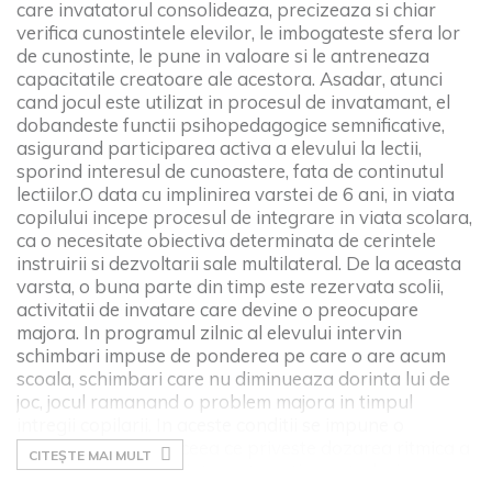
care invatatorul consolideaza, precizeaza si chiar
verifica cunostintele elevilor, le imbogateste sfera lor
de cunostinte, le pune in valoare si le antreneaza
capacitatile creatoare ale acestora. Asadar, atunci
cand jocul este utilizat in procesul de invatamant, el
dobandeste functii psihopedagogice semnificative,
asigurand participarea activa a elevului la lectii,
sporind interesul de cunoastere, fata de continutul
lectiilor.
O data cu implinirea varstei de 6 ani, in viata
copilului incepe procesul de integrare in viata scolara,
ca o necesitate obiectiva determinata de cerintele
instruirii si dezvoltarii sale multilateral. De la aceasta
varsta, o buna parte din timp este rezervata scolii,
activitatii de invatare care devine o preocupare
majora. In programul zilnic al elevului intervin
schimbari impuse de ponderea pe care o are acum
scoala, schimbari care nu diminueaza dorinta lui de
joc, jocul ramanand o problem majora in timpul
intregii copilarii. In aceste conditii se impune o
exigenta sporita in ceea ce priveste dozarea ritmica a
CITEȘTE MAI MULT
volumului de cunostinte matematice ce trebuie