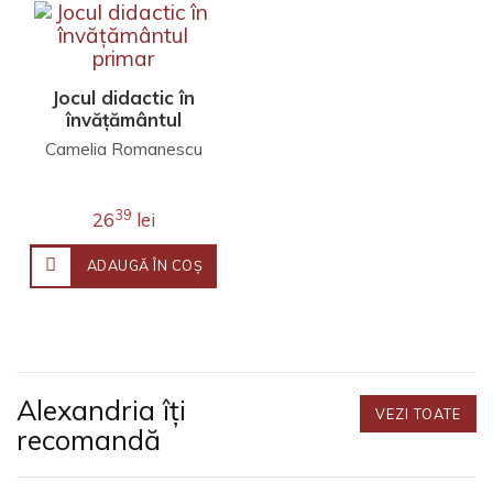
Jocul didactic în
învățământul
primar
Camelia Romanescu
39
26
lei
ADAUGĂ ÎN COŞ
Alexandria îți
VEZI TOATE
recomandă