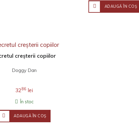
ADAUGĂ ÎN COŞ
retul creșterii copiilor
Doggy Dan
86
32
lei
În stoc
ADAUGĂ ÎN COŞ