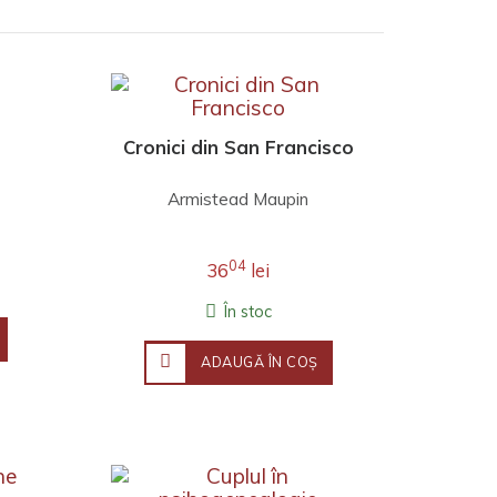
Cronici din San Francisco
Armistead Maupin
04
36
lei
În stoc
ADAUGĂ ÎN COŞ