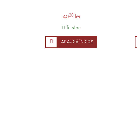
28
40
lei
În stoc
ADAUGĂ ÎN COŞ