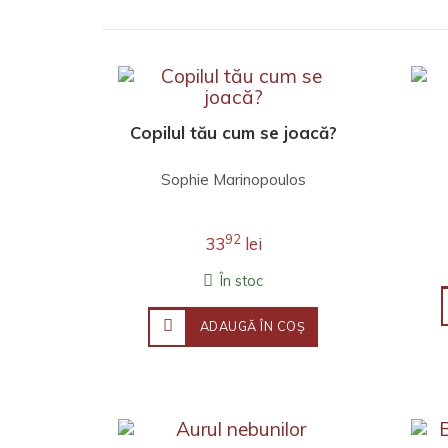
Copilul tău cum se joacă?
Sophie Marinopoulos
92
33
lei
În stoc
ADAUGĂ ÎN COŞ