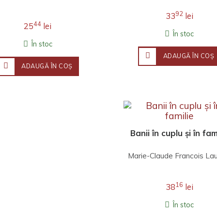
92
33
lei
44
25
lei
În stoc
În stoc
ADAUGĂ ÎN COŞ
ADAUGĂ ÎN COŞ
Banii în cuplu și în fam
Marie-Claude Francois Lau
16
38
lei
În stoc