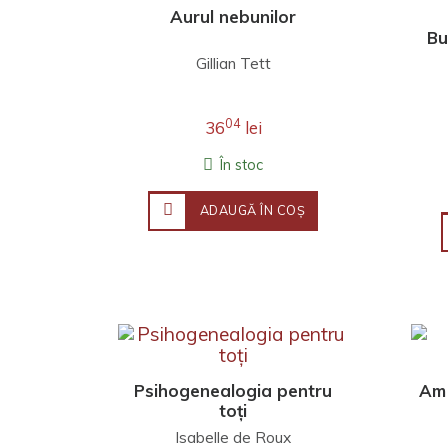
Aurul nebunilor
Bu
Gillian Tett
04
36
lei
În stoc
ADAUGĂ ÎN COŞ
Psihogenealogia pentru
Am 
toți
Isabelle de Roux