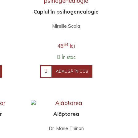
Cuplul în psihogenealogie
Mireille Scala
64
46
lei
În stoc
ADAUGĂ ÎN COŞ
r
Alăptarea
Dr. Marie Thirion