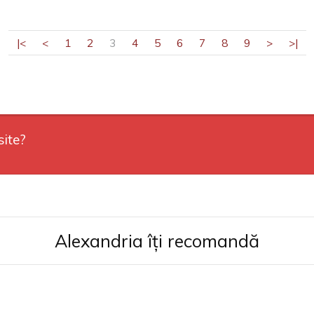
|<
<
1
2
3
4
5
6
7
8
9
>
>|
site?
Alexandria îți recomandă