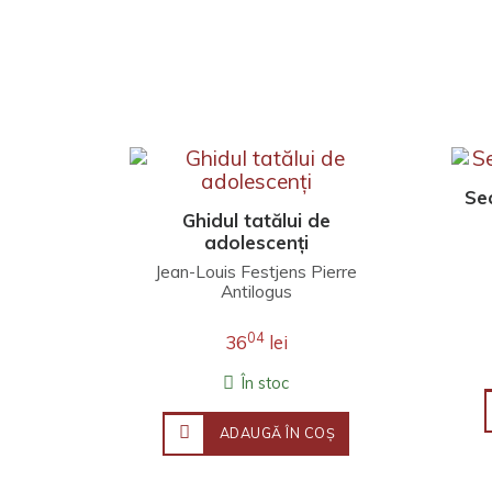
Sec
Ghidul tatălui de
adolescenți
Jean-Louis Festjens Pierre
Antilogus
04
36
lei
În stoc
ADAUGĂ ÎN COŞ