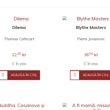
Dilema
Blythe Masters
Thomas Cathcart
Pierre Jovanovic
26
04
22
lei
36
lei
În stoc
În stoc
ADAUGĂ ÎN COŞ
ADAUGĂ ÎN COŞ