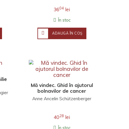
04
36
lei
În stoc
ADAUGĂ ÎN COŞ
ilie
Mă vindec. Ghid în ajutorul
bolnavilor de cancer
gier
Anne Ancelin Schützenberger
28
40
lei
În stoc