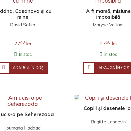
ddha, Casanova şi cu
A fi mamă, misiune
mine
imposibilă
David Safier
Maryse Vaillant
48
56
27
lei
27
lei
În stoc
În stoc
ADAUGĂ ÎN COŞ
ADAUGĂ ÎN COŞ
Copiii și desenele lo
ucis-o pe Seherezada
Brigitte Langevin
Joumana Haddad