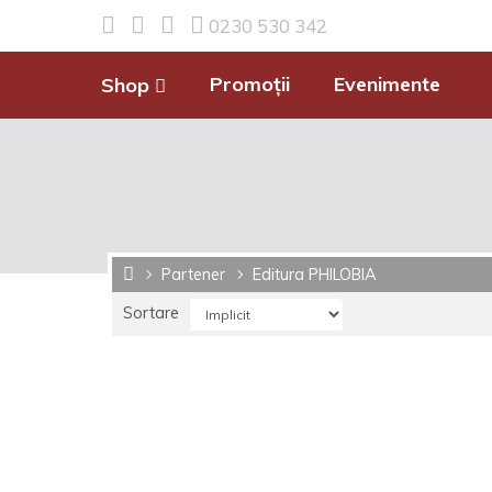
0230 530 342
Promoții
Evenimente
Shop
Partener
Editura PHILOBIA
Sortare