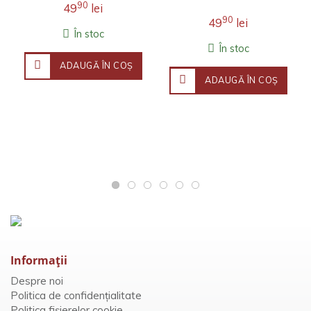
90
49
lei
90
49
lei
În stoc
În stoc
ADAUGĂ ÎN COŞ
ADAUGĂ ÎN COŞ
Informaţii
Despre noi
Politica de confidențialitate
Politica fișierelor cookie