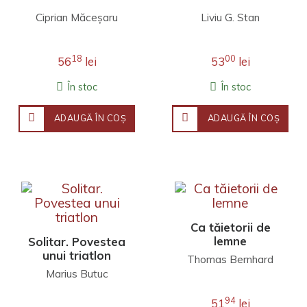
Ciprian Măceşaru
Liviu G. Stan
18
00
56
lei
53
lei
În stoc
În stoc
ADAUGĂ ÎN COŞ
ADAUGĂ ÎN COŞ
Ca tăietorii de
lemne
Solitar. Povestea
unui triatlon
Thomas Bernhard
Marius Butuc
94
51
lei