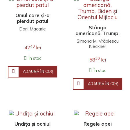
Omul care și-a
pierdut patul
Stânga
Dani Macarie
americană, Trump,
Biden și Orientul
Simona M. Vrăbiescu
Mijlociu
Kleckner
40
42
lei
În stoc
30
58
lei
În stoc
ADAUGĂ ÎN COŞ
ADAUGĂ ÎN COŞ
Undița și ochiul
Regele apei