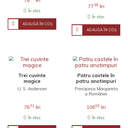
78
lei
38
77
lei
În stoc
În stoc
ADAUGĂ ÎN COŞ
ADAUGĂ ÎN COŞ
Trei cuvinte
Patru castele în
magice
patru anotimpuri
U. S. Andersen
Principesa Margareta
a României
32
00
76
lei
106
lei
În stoc
În stoc