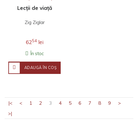
Lecții de viață
Zig Ziglar
54
62
lei
În stoc
ADAUGĂ ÎN COŞ
|<
<
1
2
3
4
5
6
7
8
9
>
>|