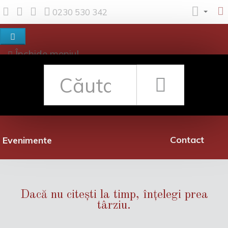
0230 530 342
Închide meniul
Despre noi
Shop
Rețea librării
Promoții
Contact
Evenimente
Dacă nu citești la timp, înțelegi prea
târziu.