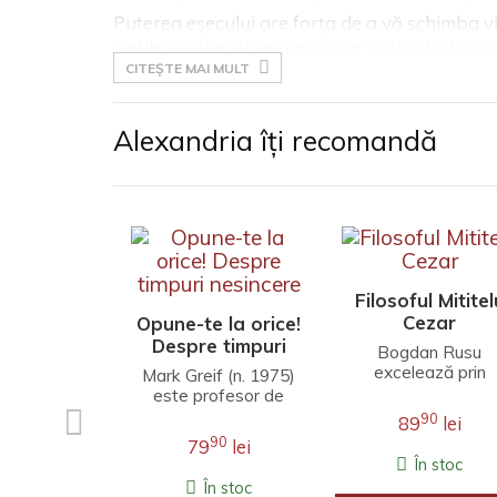
Puterea eșecului are forța de a vă schimba v
viețile sutelor de oameni care i-au solicitat a
CITEȘTE MAI MULT
Alexandria îți recomandă
Filosoful Mititel
Cezar
Opune-te la orice!
Despre timpuri
Bogdan Rusu
nesincere
excelează prin
Mark Greif (n. 1975)
finețea unei
este profesor de
interpretări care
literatură engleză la
90
89
lei
îmbină erudiția
Universitatea
90
79
lei
filosofică,
Stanford. Fineţea
În stoc
investigația j..
observaţ..
În stoc