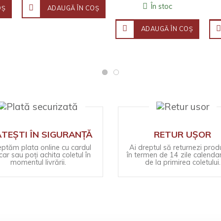
În stoc
OŞ
ADAUGĂ ÎN COŞ
ADAUGĂ ÎN COŞ
TEȘTI ÎN SIGURANȚĂ
RETUR UȘOR
ptăm plata online cu cardul
Ai dreptul să returnezi prod
ar sau poți achita coletul în
în termen de 14 zile calendar
momentul livrării.
de la primirea coletului.