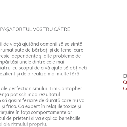
I PAȘAPORTUL VOSTRU CĂTRE
i de viață ajutând oamenii să se simtă
ndrumat sute de bărbați și de femei care
presie, dependențe și alte probleme de
mpărtăși unele dintre cele mai
iatru, cu scopul de a vă ajuta să obțineți
ezilient și de a realiza mai multe fără
E
C
și ale perfecționismului, Tim Cantopher
C
iența pot schimba rezultatul
 să găsim fericire de durată care nu va
 frica. Ca expert în relațiile toxice și
aviețuire în fața comportamentelor
cul de prieteni și va explica beneficiile
i ale ritmului propriu.