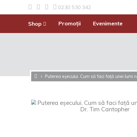
0230 530 342
Promoții
Evenimente
Shop
Puterea eșecului. Cum să faci față unei lumi