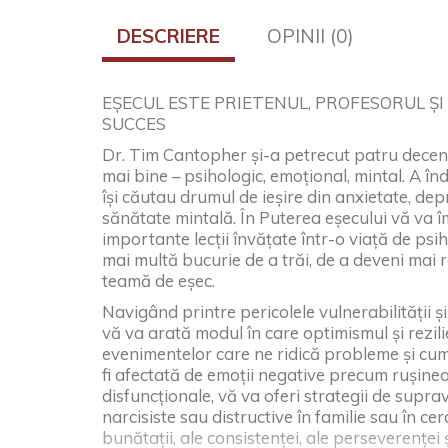
DESCRIERE
OPINII (0)
EȘECUL ESTE PRIETENUL, PROFESORUL Ș
SUCCES
Dr. Tim Cantopher și-a petrecut patru deceni
mai bine – psihologic, emoțional, mintal. A î
își căutau drumul de ieșire din anxietate, de
sănătate mintală. În Puterea eșecului vă va î
importante lecții învățate într-o viață de psih
mai multă bucurie de a trăi, de a deveni mai r
teamă de eșec.
Navigând printre pericolele vulnerabilității 
vă va arată modul în care optimismul și rezil
evenimentelor care ne ridică probleme și cum
fi afectată de emoții negative precum rușinea și
disfuncționale, vă va oferi strategii de supr
narcisiste sau distructive în familie sau în cer
bunătații, ale consistenței, ale perseverenței ș