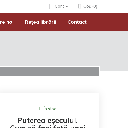
Cont
Coș (0)
re noi
Rețea librării
Contact
În stoc
Puterea eșecului.
Cum să faci față unei