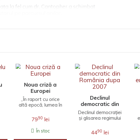
iața la fel cum dr. Cantopher a schimbat
jutorul pe parcursul anilor.
u
Noua criză a
Europei
Declinul
„În raport cu orice
democratic din
altă epocă, lumea în
România dupa
e
care trăim este
Declinul democrației
diferită. Concentrări
2007
și glisarea regimului
e
90
79
lei
de putere
politic românesc
industrială..
spre autoritarism în
În stoc
90
44
lei
perioada care a urm..