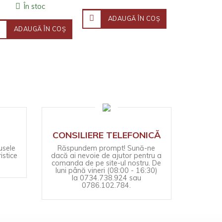
există dubii. ..
În stoc
ADAU
ADAUGĂ ÎN COŞ
ADAUGĂ ÎN COŞ
CONSILIERE TELEFONICĂ
usele
Răspundem prompt! Sună-ne
istice
dacă ai nevoie de ajutor pentru a
comanda de pe site-ul nostru. De
luni până vineri (08:00 - 16:30)
la 0734.738.924 sau
0786.102.784.