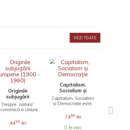
VEZI TOATE
Să trăi
gândim c
Capitalism,
Socialism și
Originile
Să fie clar
Democrație
subjugării
început 
Capitalism, Socialism
uropene (1900 -
nimic îm
și Democrație este,
Despre „natura”
porcului 
1960)
în mod cert, cea mai
conomică a Uniunii
9
44
animal spe
populară carte a lui
Europene, născută
90
74
lei
grohăi
Schumpeter și nu..
odată cu epoca
În 
90
44
lei
imperialistă, nu
În stoc