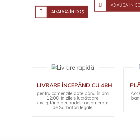
ADAUGĂ ÎN C
ADAUGĂ ÎN COŞ
LIVRARE ÎNCEPÂND CU 48H
PLĂ
pentru comenzile date până în ora
Acce
12:00, în zilele lucrătoare,
banc
exceptând perioadele aglomerate
de Sărbători legale.