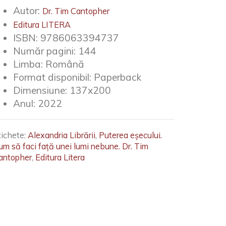
Autor:
Dr. Tim Cantopher
Editura LITERA
ISBN:
9786063394737
Număr pagini:
144
Limba:
Română
Format disponibil:
Paperback
Dimensiune:
137x200
Anul:
2022
tichete:
Alexandria Librării
,
Puterea eșecului.
um să faci față unei lumi nebune. Dr. Tim
antopher
,
Editura Litera