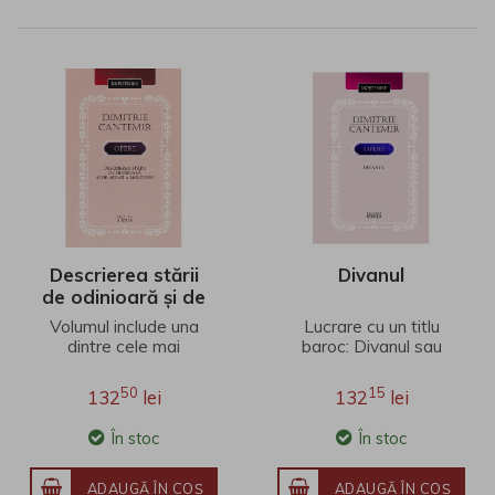
Descrierea stării
Divanul
de odinioară și de
astăzi a Moldovei
Volumul include una
Lucrare cu un titlu
dintre cele mai
baroc: Divanul sau
cunoscute opere ale
galceava inteleptului
lui Dimitrie Cantemir,
cu lumea sau giudetul
50
15
132
lei
132
lei
Descrierea […]
sufletului cu trupul
Moldovei, care face
este o opera
În stoc
În stoc
corp comun cu
remarcabila in mai
Hronicul…, cu Historia
multe privinte. Pe
moldo-vlahica si alte
langa faptul ca e
ADAUGĂ ÎN COŞ
ADAUGĂ ÎN COŞ