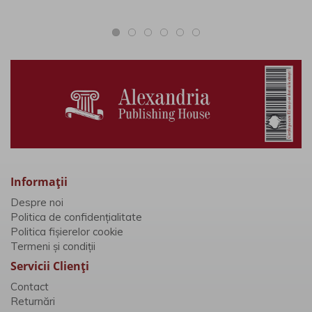
că, fără a destăinui
mult peste ceea ce
se ştie, romancierul s-
a complăcut în
ficţiune.“ ..
Informaţii
Despre noi
Politica de confidențialitate
Politica fișierelor cookie
Termeni și condiții
Servicii Clienţi
Contact
Returnări