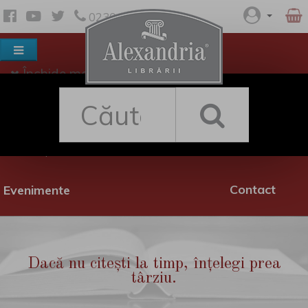
0230 530 342
Închide meniul
Despre noi
Shop
Rețea librării
Promoții
Contact
Evenimente
Dacă nu citești la timp, înțelegi prea
târziu.